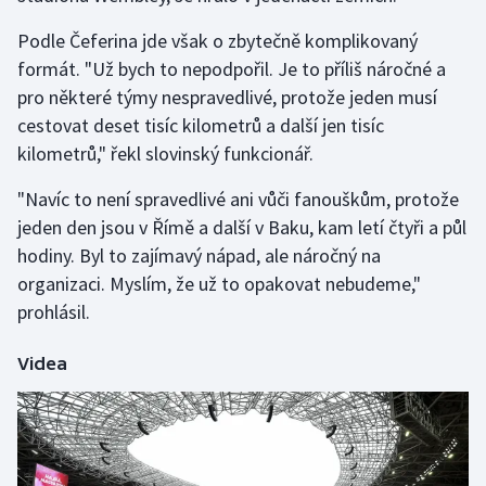
Podle Čeferina jde však o zbytečně komplikovaný
Futsal
formát. "Už bych to nepodpořil. Je to příliš náročné a
pro některé týmy nespravedlivé, protože jeden musí
Golf
cestovat deset tisíc kilometrů a další jen tisíc
kilometrů," řekl slovinský funkcionář.
Gymnastika
"Navíc to není spravedlivé ani vůči fanouškům, protože
Házená
jeden den jsou v Římě a další v Baku, kam letí čtyři a půl
hodiny. Byl to zajímavý nápad, ale náročný na
Jezdectví
organizaci. Myslím, že už to opakovat nebudeme,"
prohlásil.
Judo
Krasobruslení
Videa
Lezení
Lyže a snowboard