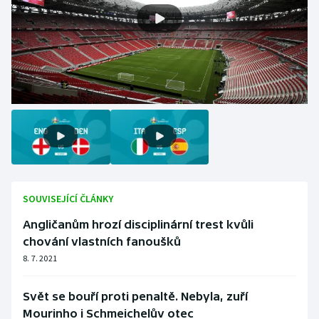
Moderní pětiboj
Motorsport
Olympijské hry
Parasport
Plavání
Plážový volejbal
SOUVISEJÍCÍ ČLÁNKY
Angličanům hrozí disciplinární trest kvůli
Ragby
chování vlastních fanoušků
8. 7. 2021
Rychlobruslení
Rychlostní kanoistika
Svět se bouří proti penaltě. Nebyla, zuří
Mourinho i Schmeichelův otec