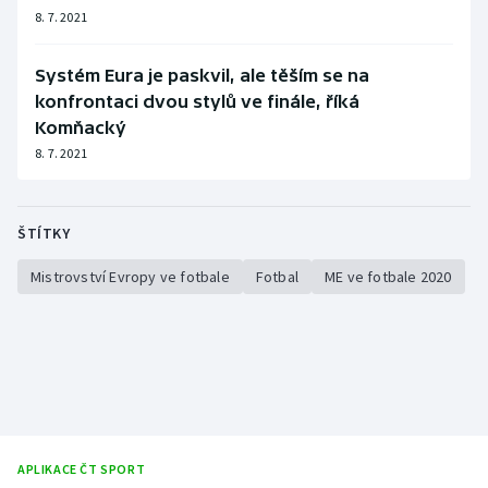
Short track
8. 7. 2021
Sportovní střelba
Systém Eura je paskvil, ale těším se na
konfrontaci dvou stylů ve finále, říká
Stolní tenis
Komňacký
8. 7. 2021
Triatlon
Veslování
ŠTÍTKY
Vodní slalom
Mistrovství Evropy ve fotbale
Fotbal
ME ve fotbale 2020
Volejbal
Ostatní
APLIKACE ČT SPORT