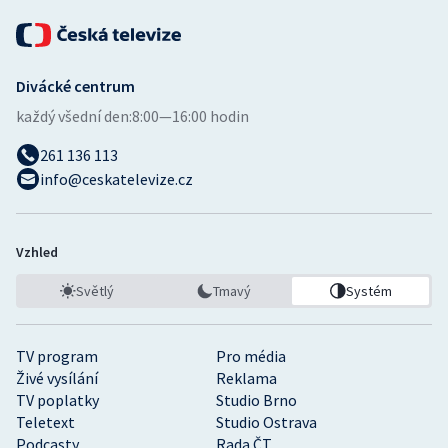
Divácké centrum
každý všední den:
8:00—16:00 hodin
261 136 113
info@ceskatelevize.cz
Vzhled
Světlý
Tmavý
Systém
TV program
Pro média
Živé vysílání
Reklama
TV poplatky
Studio Brno
Teletext
Studio Ostrava
Podcasty
Rada ČT