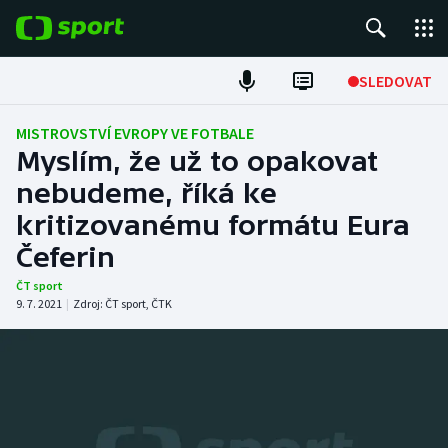
POPULÁRNÍ
SLEDOVAT
ME v atletice
MISTROVSTVÍ EVROPY VE FOTBALE
Myslím, že už to opakovat
ME v plavání
nebudeme, říká ke
kritizovanému formátu Eura
Fotbal
Čeferin
Hokej
ČT sport
9. 7. 2021
|
Zdroj:
ČT sport
,
ČTK
Tenis
DALŠÍ SPORTY
Americký fotbal
NEPŘEHLÉDNĚTE