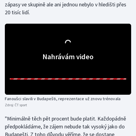
zápasy ve skupině ale ani jednou nebylo v hledišti přes
Olympijské hry
20 tisíc lidí.
Parasport
Plavání
Plážový volejbal
Nahrávám video
Ragby
Rychlobruslení
Rychlostní kanoistika
Fanoušci slavili v Budapešti, reprezentace už znovu trénovala
Zdroj:
ČT sport
Short track
"Minimálně těch pět procent bude platit. Každopádně
Sportovní střelba
předpokládáme, že zájem nebude tak vysoký jako do
Budapešti. Z toho důvodu věříme, že se dostane