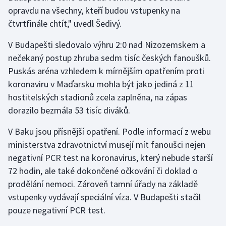
Stolní tenis
opravdu na všechny, kteří budou vstupenky na
čtvrtfinále chtít," uvedl Šedivý.
Triatlon
V Budapešti sledovalo výhru 2:0 nad Nizozemskem a
Veslování
nečekaný postup zhruba sedm tisíc českých fanoušků.
Puskás aréna vzhledem k mírnějším opatřením proti
Vodní slalom
koronaviru v Maďarsku mohla být jako jediná z 11
hostitelských stadionů zcela zaplněna, na zápas
Volejbal
dorazilo bezmála 53 tisíc diváků.
Ostatní
V Baku jsou přísnější opatření. Podle informací z webu
ministerstva zdravotnictví musejí mít fanoušci nejen
negativní PCR test na koronavirus, který nebude starší
72 hodin, ale také dokončené očkování či doklad o
prodělání nemoci. Zároveň tamní úřady na základě
vstupenky vydávají speciální víza. V Budapešti stačil
pouze negativní PCR test.