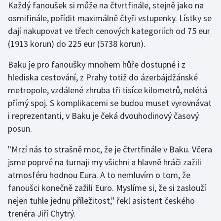
Každý fanoušek si může na čtvrtfinále, stejně jako na
osmifinále, pořídit maximálně čtyři vstupenky. Lístky se
dají nakupovat ve třech cenových kategoriích od 75 eur
(1913 korun) do 225 eur (5738 korun).
Baku je pro fanoušky mnohem hůře dostupné i z
hlediska cestování, z Prahy totiž do ázerbájdžánské
metropole, vzdálené zhruba tři tisíce kilometrů, nelétá
přímý spoj. S komplikacemi se budou muset vyrovnávat
i reprezentanti, v Baku je čeká dvouhodinový časový
posun.
"Mrzí nás to strašně moc, že je čtvrtfinále v Baku. Včera
jsme poprvé na turnaji my všichni a hlavně hráči zažili
atmosféru hodnou Eura. A to nemluvím o tom, že
fanoušci konečně zažili Euro. Myslíme si, že si zaslouží
nejen tuhle jednu příležitost," řekl asistent českého
trenéra Jiří Chytrý.