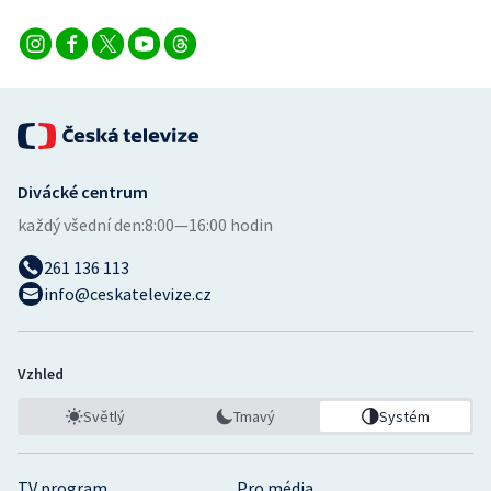
Divácké centrum
každý všední den:
8:00—16:00 hodin
261 136 113
info@ceskatelevize.cz
Vzhled
Světlý
Tmavý
Systém
TV program
Pro média