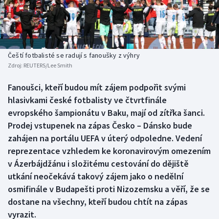
Baseball a softbal
Soutěže
Basketbal
Historické návraty
Biatlon
Aplikace ČT sport
Čeští fotbalisté se radují s fanoušky z výhry
Zdroj:
REUTERS/Lee Smith
Boby a skeleton
AZ kvíz
Fanoušci, kteří budou mít zájem podpořit svými
hlasivkami české fotbalisty ve čtvrtfinále
Box
evropského šampionátu v Baku, mají od zítřka šanci.
Curling
Prodej vstupenek na zápas Česko – Dánsko bude
zahájen na portálu UEFA v úterý odpoledne. Vedení
Dostihy
reprezentace vzhledem ke koronavirovým omezením
v Ázerbájdžánu i složitému cestování do dějiště
Florbal
utkání neočekává takový zájem jako o nedělní
osmifinále v Budapešti proti Nizozemsku a věří, že se
Futsal
dostane na všechny, kteří budou chtít na zápas
vyrazit.
Golf