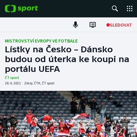
POPULÁRNÍ
SLEDOVAT
Fotbal
MISTROVSTVÍ EVROPY VE FOTBALE
Lístky na Česko – Dánsko
Hokej
budou od úterka ke koupi na
portálu UEFA
Tenis
ČT sport
Atletika
28. 6. 2021
|
Zdroj:
ČTK
,
ČT sport
Cyklistika
DALŠÍ SPORTY
Americký fotbal
NEPŘEHLÉDNĚTE