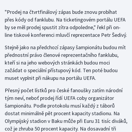
"Prodej na čtvrtfinálový zápas bude znovu probíhat
Gymnastika
přes kódy od fanklubu. Na ticketingovém portálu UEFA
by se měl prodej spustit zítra odpoledne," řekl při on-
Házená
line tiskové konferenci mluvčí reprezentace Petr Šedivý.
Jezdectví
Stejně jako na předchozí zápasy šampionátu budou mít
přednostní právo členové reprezentačního fanklubu,
Judo
kteří si na jeho webových stránkách budou moci
zažádat o speciální přístupový kód. Ten poté budou
Krasobruslení
muset vyplnit při nákupu na portálu UEFA.
Lezení
Přesný počet lístků pro české fanoušky zatím národní
tým neví, neboť prodej řídí UEFA coby organizátor
Lyže a snowboard
šampionátu. Podle protokolu musí každý z táborů
Moderní pětiboj
dostat minimálně pět procent kapacity stadionu. Na
Olympijský stadion v Baku může při Euru 31 tisíc diváků,
Motorsport
což je zhruba 50 procent kapacity. Na dosavadní tři