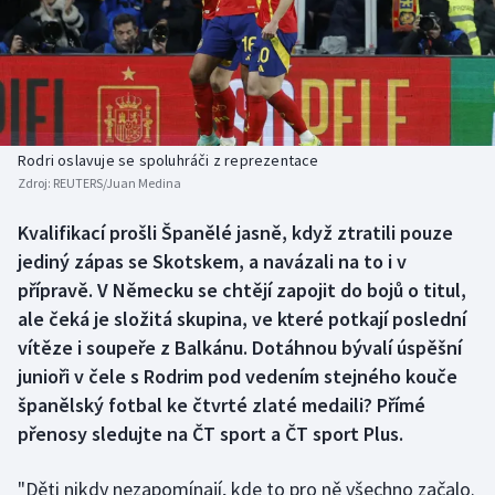
Baseball a softbal
Soutěže
Basketbal
Historické návraty
Biatlon
Aplikace ČT sport
Rodri oslavuje se spoluhráči z reprezentace
Boby a skeleton
AZ kvíz
Zdroj:
REUTERS/Juan Medina
Box
Kvalifikací prošli Španělé jasně, když ztratili pouze
jediný zápas se Skotskem, a navázali na to i v
Curling
přípravě. V Německu se chtějí zapojit do bojů o titul,
ale čeká je složitá skupina, ve které potkají poslední
Dostihy
vítěze i soupeře z Balkánu. Dotáhnou bývalí úspěšní
junioři v čele s Rodrim pod vedením stejného kouče
Florbal
španělský fotbal ke čtvrté zlaté medaili? Přímé
přenosy sledujte na ČT sport a ČT sport Plus.
Futsal
"Děti nikdy nezapomínají, kde to pro ně všechno začalo.
Golf