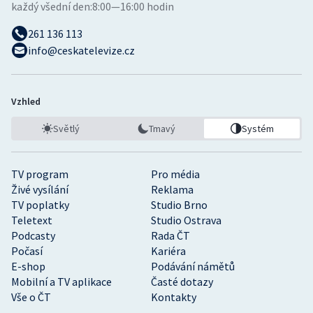
každý všední den:
8:00—16:00 hodin
261 136 113
info@ceskatelevize.cz
Vzhled
Světlý
Tmavý
Systém
TV program
Pro média
Živé vysílání
Reklama
TV poplatky
Studio Brno
Teletext
Studio Ostrava
Podcasty
Rada ČT
Počasí
Kariéra
E-shop
Podávání námětů
Mobilní a TV aplikace
Časté dotazy
Vše o ČT
Kontakty