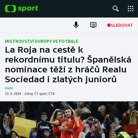
POPULÁRNÍ
SLEDOVAT
Fotbal
MISTROVSTVÍ EVROPY VE FOTBALE
La Roja na cestě k
Hokej
rekordnímu titulu? Španělská
nominace těží z hráčů Realu
Tenis
Sociedad i zlatých juniorů
Atletika
mml
15. 6. 2024
|
Zdroj:
ČT sport
,
ČTK
Cyklistika
DALŠÍ SPORTY
Americký fotbal
NEPŘEHLÉDNĚTE