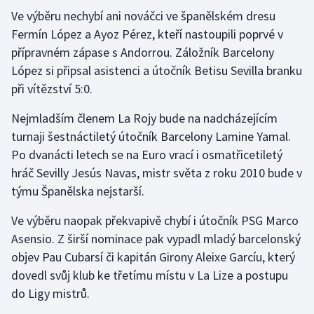
Ve výběru nechybí ani nováčci ve španělském dresu
Fermín López a Ayoz Pérez, kteří nastoupili poprvé v
přípravném zápase s Andorrou. Záložník Barcelony
López si připsal asistenci a útočník Betisu Sevilla branku
při vítězství 5:0.
Nejmladším členem La Rojy bude na nadcházejícím
turnaji šestnáctiletý útočník Barcelony Lamine Yamal.
Po dvanácti letech se na Euro vrací i osmatřicetiletý
hráč Sevilly Jesús Navas, mistr světa z roku 2010 bude v
týmu Španělska nejstarší.
Ve výběru naopak překvapivě chybí i útočník PSG Marco
Asensio. Z širší nominace pak vypadl mladý barcelonský
objev Pau Cubarsí či kapitán Girony Aleixe Garcíu, který
dovedl svůj klub ke třetímu místu v La Lize a postupu
do Ligy mistrů.