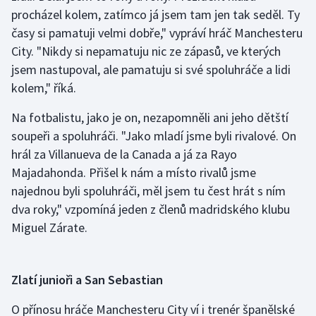
procházel kolem, zatímco já jsem tam jen tak seděl. Ty
Olympijské hry
časy si pamatuji velmi dobře," vypráví hráč Manchesteru
City. "Nikdy si nepamatuju nic ze zápasů, ve kterých
Parasport
jsem nastupoval, ale pamatuju si své spoluhráče a lidi
kolem," říká.
Plavání
Na fotbalistu, jako je on, nezapomněli ani jeho dětští
Plážový volejbal
soupeři a spoluhráči. "Jako mladí jsme byli rivalové. On
hrál za Villanueva de la Canada a já za Rayo
Ragby
Majadahonda. Přišel k nám a místo rivalů jsme
najednou byli spoluhráči, měl jsem tu čest hrát s ním
Rychlobruslení
dva roky," vzpomíná jeden z členů madridského klubu
Rychlostní kanoistika
Miguel Zárate.
Short track
Zlatí junioři a San Sebastian
Sportovní střelba
O přínosu hráče Manchesteru City ví i trenér španělské