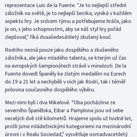
Stolní tenis
reprezentace Luis de la Fuente. "Je to nejlepší střední
záložník na světě, je to nejlepší šestka, vyniká v každém
Triatlon
aspektu hry. Je srdcem týmu a potřebujeme hráče, jako
je on, s jeho schopnostmi, aby se náš styl hry pořád
Veslování
zlepšoval," říká dvaašedesátiletý zkušený kouč.
Vodní slalom
Rodriho nezná pouze jako dospělého a zkušeného
záložníka, ale jako mladého talenta, se kterým už čas
Volejbal
na evropských šampionátech strávil v minulosti. De la
Fuente dovedl Španěly ke zlatým medailím na Eurech
Ostatní
do 19 a 21 let a nechyběli v nich jak Rodri, tak i téměř
polovina současného dospělého výběru.
Mezi nimi byli i dva Mikelové. "Oba pocházíme ze
severního Španělska, Eibar a Pamplona jsou od sebe
necelých dvě stě kilometrů. Hrajeme spolu už hodně let,
prošli jsme mládežnickými kategoriemi na mezinárodní
úrovni i v Realu Sociedad," vysvětluje osmadvacetiletý