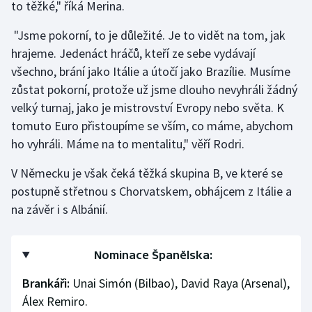
to těžké," říká Merina.
"Jsme pokorní, to je důležité. Je to vidět na tom, jak
hrajeme. Jedenáct hráčů, kteří ze sebe vydávají
všechno, brání jako Itálie a útočí jako Brazílie. Musíme
zůstat pokorní, protože už jsme dlouho nevyhráli žádný
velký turnaj, jako je mistrovství Evropy nebo světa. K
tomuto Euro přistoupíme se vším, co máme, abychom
ho vyhráli. Máme na to mentalitu," věří Rodri.
V Německu je však čeká těžká skupina B, ve které se
postupně střetnou s Chorvatskem, obhájcem z Itálie a
na závěr i s Albánií.
Nominace Španělska:
Brankáři:
Unai Simón (Bilbao), David Raya (Arsenal),
Álex Remiro.