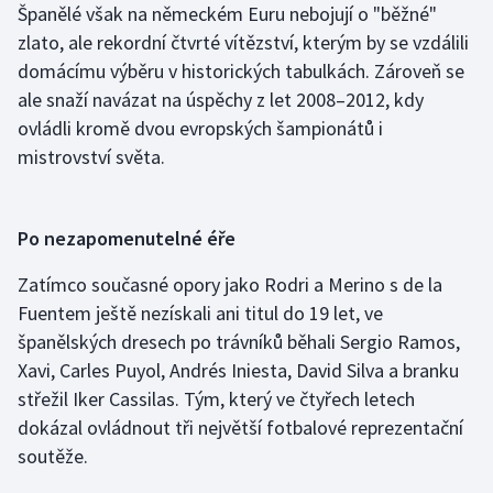
Španělé však na německém Euru nebojují o "běžné"
zlato, ale rekordní čtvrté vítězství, kterým by se vzdálili
domácímu výběru v historických tabulkách. Zároveň se
ale snaží navázat na úspěchy z let 2008–2012, kdy
ovládli kromě dvou evropských šampionátů i
mistrovství světa.
Po nezapomenutelné éře
Zatímco současné opory jako Rodri a Merino s de la
Fuentem ještě nezískali ani titul do 19 let, ve
španělských dresech po trávníků běhali Sergio Ramos,
Xavi, Carles Puyol, Andrés Iniesta, David Silva a branku
střežil Iker Cassilas. Tým, který ve čtyřech letech
dokázal ovládnout tři největší fotbalové reprezentační
soutěže.