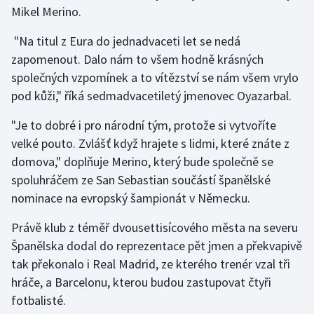
Mikel Merino.
"Na titul z Eura do jednadvaceti let se nedá
zapomenout. Dalo nám to všem hodně krásných
společných vzpomínek a to vítězství se nám všem vrylo
pod kůži," říká sedmadvacetiletý jmenovec Oyazarbal.
"Je to dobré i pro národní tým, protože si vytvoříte
velké pouto. Zvlášť když hrajete s lidmi, které znáte z
domova," doplňuje Merino, který bude společně se
spoluhráčem ze San Sebastian součástí španělské
nominace na evropský šampionát v Německu.
Právě klub z téměř dvousettisícového města na severu
Španělska dodal do reprezentace pět jmen a překvapivě
tak překonalo i Real Madrid, ze kterého trenér vzal tři
hráče, a Barcelonu, kterou budou zastupovat čtyři
fotbalisté.