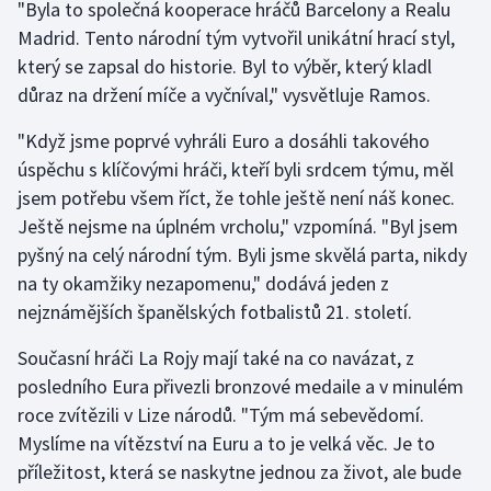
"Byla to společná kooperace hráčů Barcelony a Realu
Madrid. Tento národní tým vytvořil unikátní hrací styl,
který se zapsal do historie. Byl to výběr, který kladl
důraz na držení míče a vyčníval," vysvětluje Ramos.
"Když jsme poprvé vyhráli Euro a dosáhli takového
úspěchu s klíčovými hráči, kteří byli srdcem týmu, měl
jsem potřebu všem říct, že tohle ještě není náš konec.
Ještě nejsme na úplném vrcholu," vzpomíná. "Byl jsem
pyšný na celý národní tým. Byli jsme skvělá parta, nikdy
na ty okamžiky nezapomenu," dodává jeden z
nejznámějších španělských fotbalistů 21. století.
Současní hráči La Rojy mají také na co navázat, z
posledního Eura přivezli bronzové medaile a v minulém
roce zvítězili v Lize národů. "Tým má sebevědomí.
Myslíme na vítězství na Euru a to je velká věc. Je to
příležitost, která se naskytne jednou za život, ale bude