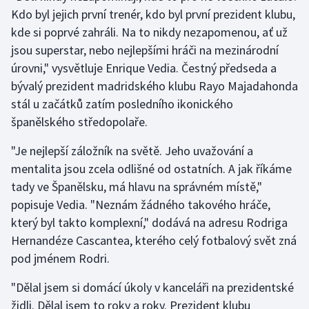
Kdo byl jejich první trenér, kdo byl první prezident klubu,
kde si poprvé zahráli. Na to nikdy nezapomenou, ať už
Gymnastika
jsou superstar, nebo nejlepšími hráči na mezinárodní
Házená
úrovni," vysvětluje Enrique Vedia. Čestný předseda a
bývalý prezident madridského klubu Rayo Majadahonda
Jezdectví
stál u začátků zatím posledního ikonického
španělského středopolaře.
Judo
"Je nejlepší záložník na světě. Jeho uvažování a
Krasobruslení
mentalita jsou zcela odlišné od ostatních. A jak říkáme
tady ve Španělsku, má hlavu na správném místě,"
Lezení
popisuje Vedia. "Neznám žádného takového hráče,
který byl takto komplexní," dodává na adresu Rodriga
Lyže a snowboard
Hernandéze Cascantea, kterého celý fotbalový svět zná
pod jménem Rodri.
Moderní pětiboj
"Dělal jsem si domácí úkoly v kanceláři na prezidentské
Motorsport
židli. Dělal jsem to roky a roky. Prezident klubu