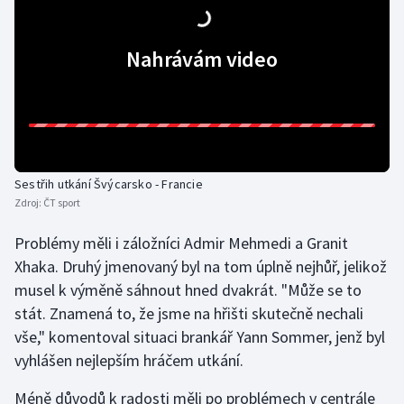
Short track
Nahrávám video
Sportovní střelba
Stolní tenis
Triatlon
Sestřih utkání Švýcarsko - Francie
Veslování
Zdroj:
ČT sport
Vodní slalom
Problémy měli i záložníci Admir Mehmedi a Granit
Xhaka. Druhý jmenovaný byl na tom úplně nejhůř, jelikož
Volejbal
musel k výměně sáhnout hned dvakrát. "Může se to
stát. Znamená to, že jsme na hřišti skutečně nechali
Ostatní
vše," komentoval situaci brankář Yann Sommer, jenž byl
vyhlášen nejlepším hráčem utkání.
Méně důvodů k radosti měli po problémech v centrále