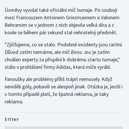
Úsměvy vyvolal také oficiální míč turnaje. Po souboji
mezi Francouzem Antoinem Griezmannem a Valonem
Behramim se v jednom z nich objevila velká díra a z
koule se během pár sekund stal nehratelný předmět.
"Zjišťujeme, co se stalo. Podobné incidenty jsou raritní.
Důvod zatím nemáme, ale míč
Beau Jeu
je zatím
chválen experty za přispění k dobrému startu turnaje,"
stálo v prohlášení firmy Adidas, která míče vyrábí.
Fanoušky ale problémy příliš trápit nemusely. Když
neviděli góly, pobavili se alespoň jinak. Otázka je, jestli i
v tomto případě platí, že špatná reklama, je taky
reklama.
ŠTÍTKY