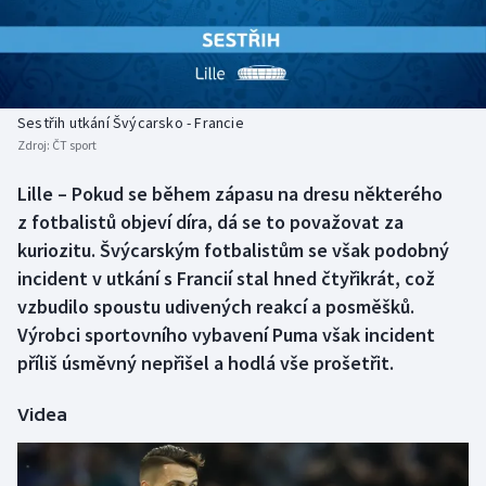
Atletika
Soutěže
Baseball a softbal
Historické návraty
Basketbal
Aplikace ČT sport
Sestřih utkání Švýcarsko - Francie
Zdroj:
ČT sport
Biatlon
AZ kvíz
Lille – Pokud se během zápasu na dresu některého
z fotbalistů objeví díra, dá se to považovat za
Boby a skeleton
kuriozitu. Švýcarským fotbalistům se však podobný
Box
incident v utkání s Francií stal hned čtyřikrát, což
vzbudilo spoustu udivených reakcí a posměšků.
Curling
Výrobci sportovního vybavení Puma však incident
příliš úsměvný nepřišel a hodlá vše prošetřit.
Cyklistika
Videa
Dostihy
Florbal