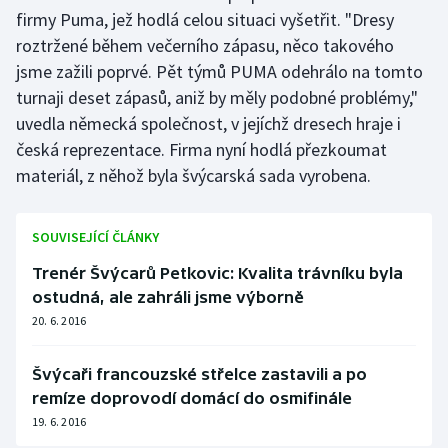
firmy Puma, jež hodlá celou situaci vyšetřit. "Dresy
roztržené během večerního zápasu, něco takového
jsme zažili poprvé. Pět týmů PUMA odehrálo na tomto
turnaji deset zápasů, aniž by měly podobné problémy,"
uvedla německá společnost, v jejíchž dresech hraje i
česká reprezentace. Firma nyní hodlá přezkoumat
materiál, z něhož byla švýcarská sada vyrobena.
SOUVISEJÍCÍ ČLÁNKY
Trenér Švýcarů Petkovic: Kvalita trávníku byla
ostudná, ale zahráli jsme výborně
20. 6. 2016
Švýcaři francouzské střelce zastavili a po
remíze doprovodí domácí do osmifinále
19. 6. 2016