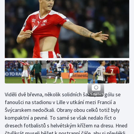
Futsal
Golf
Gymnastika
Házená
Jezdectví
Judo
Viděli dvě břevna, několik solidních šancí, ale gólu se
+ 5 dalších
Krasobruslení
fanoušci na stadionu v Lille v utkání mezi Francií a
Švýcarskem nedočkali. Obrany obou celků totiž byly
Lezení
kompaktní a pevné. To samé se však nedalo říct o
dresech fotbalistů s helvétským křížem na dresu. Hned
Lyže a snowboard
čtyřikrát museli běžet k postranní čáře, aby si převlékli