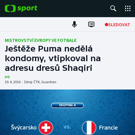
POPULÁRNÍ
SLEDOVAT
ME v atletice
MISTROVSTVÍ EVROPY VE FOTBALE
Ještěže Puma nedělá
ME v plavání
kondomy, vtipkoval na
adresu dresů Shaqiri
Fotbal
paj
Hokej
20. 6. 2016
|
Zdroj:
ČTK
,
Guardian
Tenis
DALŠÍ SPORTY
Americký fotbal
NEPŘEHLÉDNĚTE