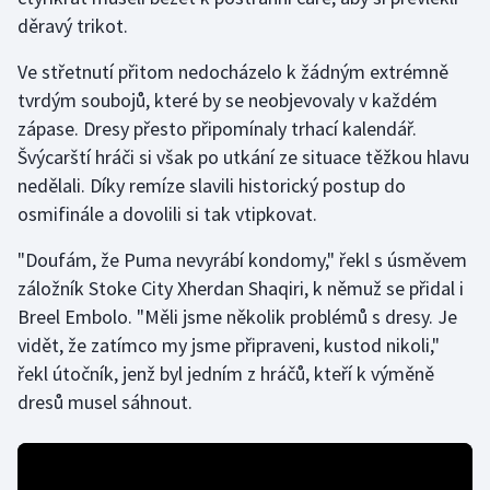
děravý trikot.
Moderní pětiboj
Ve střetnutí přitom nedocházelo k žádným extrémně
Motorsport
tvrdým soubojů, které by se neobjevovaly v každém
zápase. Dresy přesto připomínaly trhací kalendář.
Olympijské hry
Švýcarští hráči si však po utkání ze situace těžkou hlavu
nedělali. Díky remíze slavili historický postup do
Parasport
osmifinále a dovolili si tak vtipkovat.
Plavání
"Doufám, že Puma nevyrábí kondomy," řekl s úsměvem
záložník Stoke City Xherdan Shaqiri, k němuž se přidal i
Plážový volejbal
Breel Embolo. "Měli jsme několik problémů s dresy. Je
vidět, že zatímco my jsme připraveni, kustod nikoli,"
Ragby
řekl útočník, jenž byl jedním z hráčů, kteří k výměně
dresů musel sáhnout.
Rychlobruslení
Rychlostní kanoistika