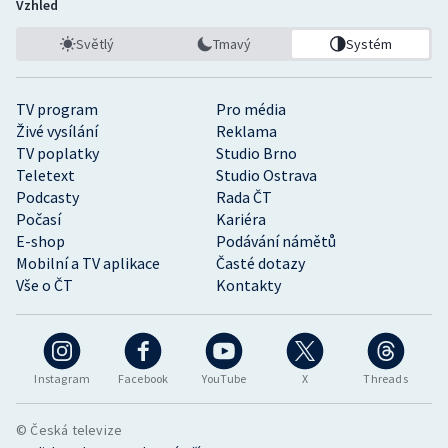
Vzhled
Světlý
Tmavý
Systém
TV program
Pro média
Živé vysílání
Reklama
TV poplatky
Studio Brno
Teletext
Studio Ostrava
Podcasty
Rada ČT
Počasí
Kariéra
E-shop
Podávání námětů
Mobilní a TV aplikace
Časté dotazy
Vše o ČT
Kontakty
Instagram
Facebook
YouTube
X
Threads
© Česká televize