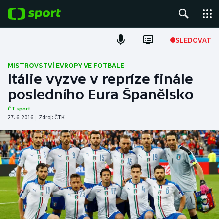
POPULÁRNÍ
SLEDOVAT
Fotbal
MISTROVSTVÍ EVROPY VE FOTBALE
Itálie vyzve v repríze finále
Hokej
posledního Eura Španělsko
Tenis
ČT sport
27. 6. 2016
|
Zdroj:
ČTK
Atletika
Cyklistika
DALŠÍ SPORTY
Americký fotbal
NEPŘEHLÉDNĚTE