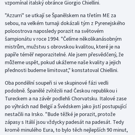
vzpomínal italský obránce Giorgio Chiellini.
Gymnastika
"Azzurri" se utkají se Španělskem na třetím ME za
sebou, na velkém turnaji dokázali tým z Pyrenejského
Házená
poloostrova naposledy porazit na světovém
šampionátu v roce 1994. "Čelíme několikanásobným
Jezdectví
mistrům, mužstvu s obrovskou kvalitou, které je na
papíře téměř neporazitelné. Ale jsem přesvědčený, že
Judo
můžeme uspět, pokud ukážeme naše kvality a jejich
přednosti budeme limitovat," konstatoval Chiellini.
Krasobruslení
Oba pondělní soupeři si ve skupinové fázi vedli
Lezení
podobně. Španělé zvítězili nad Českou republikou i
Tureckem a na závěr podlehli Chorvatsku. Italové zase
Lyže a snowboard
po výhrách nad Belgií a Švédskem jako jistí postupující
nestačili na Irsko. "Bude těžké je porazit, protože
Moderní pětiboj
zápasy s Itálií jsou vždycky padesát na padesát. Tedy
kromě minulého Eura, to bylo těch nejlepších 90 minut,
Motorsport