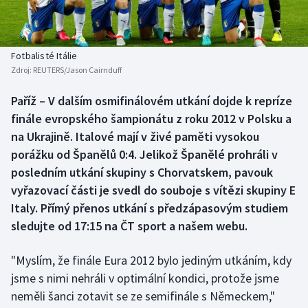
Baseball a softbal
Soutěže
Basketbal
Historické návraty
Fotbalisté Itálie
Zdroj:
REUTERS/Jason Cairnduff
Biatlon
Aplikace ČT sport
Paříž – V dalším osmifinálovém utkání dojde k repríze
Boby a skeleton
AZ kvíz
finále evropského šampionátu z roku 2012 v Polsku a
na Ukrajině. Italové mají v živé paměti vysokou
Box
porážku od Španělů 0:4. Jelikož Španělé prohráli v
posledním utkání skupiny s Chorvatskem, pavouk
Curling
vyřazovací části je svedl do souboje s vítězi skupiny E
Italy. Přímý přenos utkání s předzápasovým studiem
Dostihy
sledujte od 17:15 na ČT sport a našem webu.
Florbal
"Myslím, že finále Eura 2012 bylo jediným utkáním, kdy
Futsal
jsme s nimi nehráli v optimální kondici, protože jsme
neměli šanci zotavit se ze semifinále s Německem,"
Golf