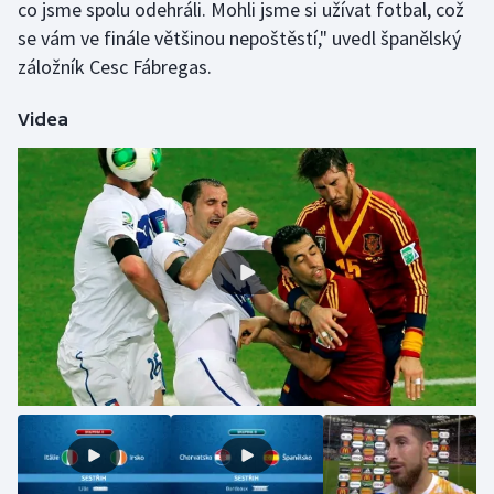
co jsme spolu odehráli. Mohli jsme si užívat fotbal, což
Olympijské hry
se vám ve finále většinou nepoštěstí," uvedl španělský
záložník Cesc Fábregas.
Parasport
Videa
Plavání
Plážový volejbal
Ragby
Rychlobruslení
Rychlostní kanoistika
Short track
Sportovní střelba