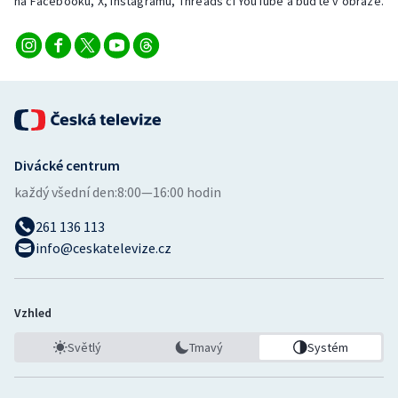
na Facebooku, X, Instagramu, Threads či YouTube a buďte v obraze.
Divácké centrum
každý všední den:
8:00—16:00 hodin
261 136 113
info@ceskatelevize.cz
Vzhled
Světlý
Tmavý
Systém