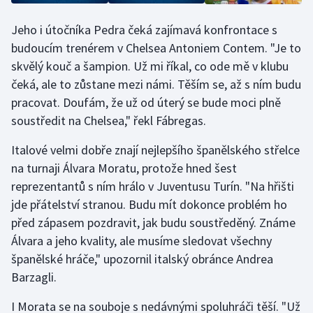
Stolní tenis
Jeho i útočníka Pedra čeká zajímavá konfrontace s
Triatlon
budoucím trenérem v Chelsea Antoniem Contem. "Je to
skvělý kouč a šampion. Už mi říkal, co ode mě v klubu
Veslování
čeká, ale to zůstane mezi námi. Těším se, až s ním budu
pracovat. Doufám, že už od úterý se bude moci plně
Vodní slalom
soustředit na Chelsea," řekl Fábregas.
Volejbal
Italové velmi dobře znají nejlepšího španělského střelce
na turnaji Álvara Moratu, protože hned šest
Ostatní
reprezentantů s ním hrálo v Juventusu Turín. "Na hřišti
jde přátelství stranou. Budu mít dokonce problém ho
před zápasem pozdravit, jak budu soustředěný. Známe
Álvara a jeho kvality, ale musíme sledovat všechny
španělské hráče," upozornil italský obránce Andrea
Barzagli.
I Morata se na souboje s nedávnými spoluhráči těší. "Už