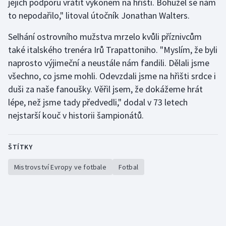
jejich podporu vrátit výkonem na hřišti. Bohužel se nám
to nepodařilo," litoval útočník Jonathan Walters.
Olympijské hry
Selhání ostrovního mužstva mrzelo kvůli příznivcům
Parasport
také italského trenéra Irů Trapattoniho. "Myslím, že byli
naprosto výjimeční a neustále nám fandili. Dělali jsme
Plavání
všechno, co jsme mohli. Odevzdali jsme na hřišti srdce i
Plážový volejbal
duši za naše fanoušky. Věřil jsem, že dokážeme hrát
lépe, než jsme tady předvedli," dodal v 73 letech
Ragby
nejstarší kouč v historii šampionátů.
Rychlobruslení
ŠTÍTKY
Rychlostní kanoistika
Mistrovství Evropy ve fotbale
Fotbal
Short track
Sportovní střelba