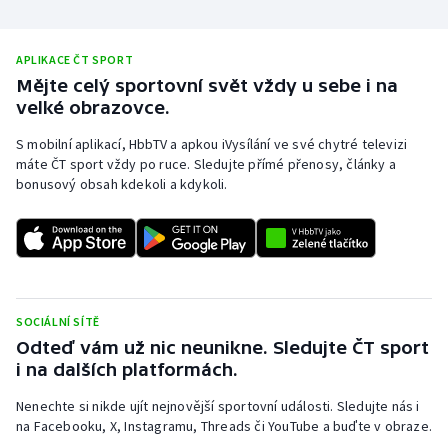
Stolní tenis
Triatlon
APLIKACE ČT SPORT
Mějte celý sportovní svět vždy u sebe i na
velké obrazovce.
Veslování
S mobilní aplikací, HbbTV a apkou iVysílání ve své chytré televizi
Vodní slalom
máte ČT sport vždy po ruce. Sledujte přímé přenosy, články a
bonusový obsah kdekoli a kdykoli.
Volejbal
Ostatní
SOCIÁLNÍ SÍTĚ
Odteď vám už nic neunikne. Sledujte ČT sport
i na dalších platformách.
Nenechte si nikde ujít nejnovější sportovní události. Sledujte nás i
na Facebooku, X, Instagramu, Threads či YouTube a buďte v obraze.