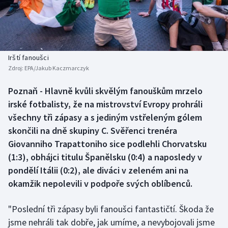
Baseball a softbal
Soutěže
Basketbal
Historické návraty
Biatlon
Aplikace ČT sport
Irští fanoušci
Zdroj:
EPA/Jakub Kaczmarczyk
Boby a skeleton
AZ kvíz
Poznaň - Hlavně kvůli skvělým fanouškům mrzelo
irské fotbalisty, že na mistrovství Evropy prohráli
Box
všechny tři zápasy a s jediným vstřeleným gólem
Curling
skončili na dně skupiny C. Svěřenci trenéra
Giovanniho Trapattoniho sice podlehli Chorvatsku
Dostihy
(1:3), obhájci titulu Španělsku (0:4) a naposledy v
pondělí Itálii (0:2), ale diváci v zeleném ani na
Florbal
okamžik nepolevili v podpoře svých oblíbenců.
Futsal
"Poslední tři zápasy byli fanoušci fantastičtí. Škoda že
jsme nehráli tak dobře, jak umíme, a nevybojovali jsme
Golf