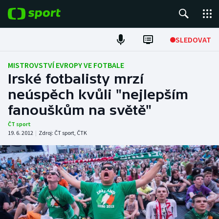
POPULÁRNÍ
SLEDOVAT
Fotbal
MISTROVSTVÍ EVROPY VE FOTBALE
Irské fotbalisty mrzí
Hokej
neúspěch kvůli "nejlepším
fanouškům na světě"
Tenis
ČT sport
Atletika
19. 6. 2012
|
Zdroj:
ČT sport
,
ČTK
Cyklistika
DALŠÍ SPORTY
Americký fotbal
NEPŘEHLÉDNĚTE