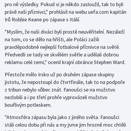
pro ně výsledky. Pokud si je někdo zasloužil, tak to byli
právě naši příznivci," prohlásil na webu uefa.com kapitán
Gymnastika
Irů Robbie Keane po zápase s Itálií.
Házená
"Myslím, že naši diváci byli prostě neuvěřitelní. Nezáleží
na tom, co se dělo na hřišti, ale Poláci zažili
Jezdectví
pravděpodobně nejlepší fotbalové příznivce na světě.
Předvedli se tady ve skvělém světle a udělali dobrou
Judo
reklamu celé zemi," ocenil krajní obránce Stephen Ward.
Krasobruslení
Přestože mělo Irsko už po druhém zápase skupiny
jistotu, že nepostoupí do čtvrtfinále, tak to na podpoře
Lezení
z tribun nebylo vůbec znát. Fanoušci se na mužstvo
nezlobili a i po třetí prohře vyprovázeli mužstvo
Lyže a snowboard
bouřlivým potleskem.
Moderní pětiboj
"Atmosféra zápasu byla jako z jiného světa. Fanoušci
stáli celou dobu při nás a my jsme jim hrozně moc chtěli
Motorsport