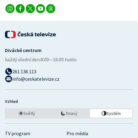
Divácké centrum
každý všední den:
8:00—16:00 hodin
261 136 113
info@ceskatelevize.cz
Vzhled
Světlý
Tmavý
Systém
TV program
Pro média