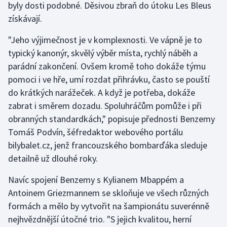
byly dosti podobné. Děsivou zbraň do útoku Les Bleus
Stolní tenis
získávají.
Triatlon
"Jeho výjimečnost je v komplexnosti. Ve vápně je to
typický kanonýr, skvělý výběr místa, rychlý náběh a
Veslování
parádní zakončení. Ovšem kromě toho dokáže týmu
pomoci i ve hře, umí rozdat přihrávku, často se pouští
Vodní slalom
do krátkých narážeček. A když je potřeba, dokáže
Volejbal
zabrat i směrem dozadu. Spoluhráčům pomůže i při
obranných standardkách," popisuje přednosti Benzemy
Ostatní
Tomáš Podvín, šéfredaktor webového portálu
bilybalet.cz, jenž francouzského bombarďáka sleduje
detailně už dlouhé roky.
Navíc spojení Benzemy s Kylianem Mbappém a
Antoinem Griezmannem se skloňuje ve všech různých
formách a mělo by vytvořit na šampionátu suverénně
nejhvězdnější útočné trio. "S jejich kvalitou, herní