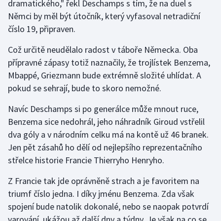
dramatického," řekl Deschamps s tím, že na duel s
Němci by měl být útočník, který vyfasoval netradiční
číslo 19, připraven.
Což určitě neudělalo radost v táboře Německa. Oba
přípravné zápasy totiž naznačily, že trojlístek Benzema,
Mbappé, Griezmann bude extrémně složité uhlídat. A
pokud se sehrají, bude to skoro nemožné.
Navíc Deschamps si po generálce může mnout ruce,
Benzema sice nedohrál, jeho náhradník Giroud vstřelil
dva góly a v národním celku má na kontě už 46 branek.
Jen pět zásahů ho dělí od nejlepšího reprezentačního
střelce historie Francie Thierryho Henryho.
Z Francie tak jde oprávněně strach a je favoritem na
triumf číslo jedna. I díky jménu Benzema. Zda však
spojení bude natolik dokonalé, nebo se naopak potvrdí
varování, ukážou až další dny a týdny. Je však na co se