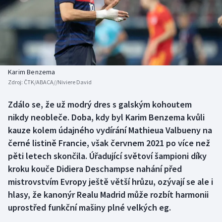
Baseball a softbal
Soutěže
Basketbal
Historické návraty
Biatlon
Aplikace ČT sport
Karim Benzema
Boby a skeleton
AZ kvíz
Zdroj:
ČTK/ABACA//Niviere David
Box
Zdálo se, že už modrý dres s galským kohoutem
nikdy neobleče. Doba, kdy byl Karim Benzema kvůli
Curling
kauze kolem údajného vydírání Mathieua Valbueny na
černé listině Francie, však červnem 2021 po více než
Dostihy
pěti letech skončila. Úřadující světoví šampioni díky
kroku kouče Didiera Deschampse nahání před
Florbal
mistrovstvím Evropy ještě větší hrůzu, ozývají se ale i
hlasy, že kanonýr Realu Madrid může rozbít harmonii
Futsal
uprostřed funkční mašiny plné velkých eg.
Golf