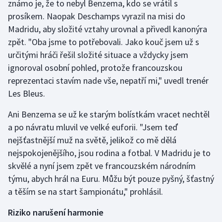
známo je, že to nebyl Benzema, kdo se vrátil s
prosíkem. Naopak Deschamps vyrazil na misi do
Madridu, aby složité vztahy urovnal a přivedl kanonýra
zpět. "Oba jsme to potřebovali. Jako kouč jsem už s
určitými hráči řešil složité situace a vždycky jsem
ignoroval osobní pohled, protože francouzskou
reprezentaci stavím nade vše, nepatří mi," uvedl trenér
Les Bleus.
Ani Benzema se už ke starým bolístkám vracet nechtěl
a po návratu mluvil ve velké euforii. "Jsem teď
nejšťastnější muž na světě, jelikož co mě dělá
nejspokojenějšího, jsou rodina a fotbal. V Madridu je to
skvělé a nyní jsem zpět ve francouzském národním
týmu, abych hrál na Euru. Můžu být pouze pyšný, šťastný
a těším se na start šampionátu," prohlásil.
Riziko narušení harmonie