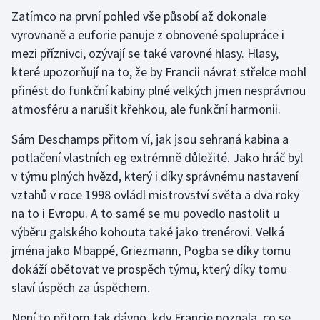
Zatímco na první pohled vše působí až dokonale
vyrovnaně a euforie panuje z obnovené spolupráce i
mezi příznivci, ozývají se také varovné hlasy. Hlasy,
které upozorňují na to, že by Francii návrat střelce mohl
přinést do funkční kabiny plné velkých jmen nesprávnou
atmosféru a narušit křehkou, ale funkční harmonii.
Sám Deschamps přitom ví, jak jsou sehraná kabina a
potlačení vlastních eg extrémně důležité. Jako hráč byl
v týmu plných hvězd, který i díky správnému nastavení
vztahů v roce 1998 ovládl mistrovství světa a dva roky
na to i Evropu. A to samé se mu povedlo nastolit u
výběru galského kohouta také jako trenérovi. Velká
jména jako Mbappé, Griezmann, Pogba se díky tomu
dokáží obětovat ve prospěch týmu, který díky tomu
slaví úspěch za úspěchem.
Není to přitom tak dávno, kdy Francie poznala, co se