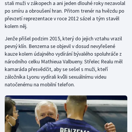
stali muži v zákopech a ani jeden dlouhé roky nezavolal
po smíru a obroušení hran. Přitom trenér na hvězdu po
převzetí reprezentace v roce 2012 sázel a tým stavěl
kolem něj.
Jenže přišel podzim 2015, který do jejich vztahu vrazil
pevný klín. Benzema se objevil v dosud nevyřešené
kauze kolem údajného vydírání bývalého spoluhráče z
národního celku Mathieua Valbueny. Střelec Realu měl
kamaráda přesvědčit, aby se sešel s muži, kteří
záložníka Lyonu vydírali kvůli sexuálnímu videu
natočenému na mobilní telefon.