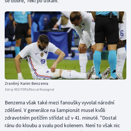
se dobře," řekl po utkání.
Zraněný Karim Benzema
Zdroj:
REUTERS/Pascal Rossignol
Benzema však také mezi fanoušky vyvolal národní
zděšení. V generálce na šampionát musel kvůli
zdravotním potížím střídat už v 41. minutě. "Dostal
ránu do kloubu a svalu pod kolenem. Není to však nic