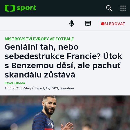
POPULÁRNÍ
SLEDOVAT
Fotbal
MISTROVSTVÍ EVROPY VE FOTBALE
Geniální tah, nebo
Hokej
sebedestrukce Francie? Útok
s Benzemou děsí, ale pachuť
Tenis
skandálu zůstává
Atletika
Pavel Jahoda
15. 6. 2021
|
Zdroj:
ČT sport
,
AP
,
ESPN
,
Guardian
Cyklistika
DALŠÍ SPORTY
Americký fotbal
NEPŘEHLÉDNĚTE