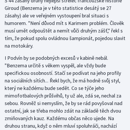
S 44 zásahy druhý nejlepší střelec francouzské historie
Giroud (Benzema je v této statistice desátý se 27
zásahy) ale ve veřejném vystoupení bral situaci s
humorem. "Není důvod mít s Karimem problém. Člověk
musí umět odpouštět a nemít vůči druhým zášť," řekl s
tím, že pokud spolu ovládnou šampionát, pojedou slavit
na motokáry.
I Podvín by se podobných excesů v kabině nebál.
"Benzema určitě s věkem vyspěl, ale vždy bude
specifickou osobností. Stačí se podívat na jeho profily
na sociálních sítích... Řekl bych, že má hodně svůj styl,
který ne každému bude sedět. Co se týče jeho
mimofotbalových průšvihů, ty už ale, zdá se, nechal za
sebou. Rovněž si nemyslím, že by se rád povyšoval nad
ostatní, jak se třeba mohlo zdát na základě těch dvou
zmiňovaných kauz. Každému občas něco ujede. Na
druhou stranu, když o něm mluví spoluhráči, nachází