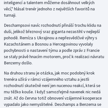
inteligencí a talentem můžeme dosáhnout velkých
věcí," hlásal trenér jednoho z největších favoritů na
turnaji.
Deschampsovi navíc rozhodnutí přináší trochu klidu na
duši, jelikož březnový sraz giganta nezastihl v nejlepší
pohodě. Remíza s Ukrajinou a nepřesvědčivé výhry s
Kazachstánem a Bosnou a Hercegovinou vyvolaly
pochybnosti o nastavení týmu a podle zpráv z Francie
se staly právě hnacím motorem, proč k realizaci návratu
Benzemy došlo.
Na druhou stranu je otázka, jak moc podobný krok
trenéra užírá v rámci vzájemného vztahu a jestli
rozhodnutí skutečně není jen nucenou reakcí, která se
mu těžko kouše. I když samozřejmě navenek nic nedá
znát. Až do června totiž obnovení vzájemné kooperace
vypadalo jako nemyslitelné. Deschamps a Benzema se