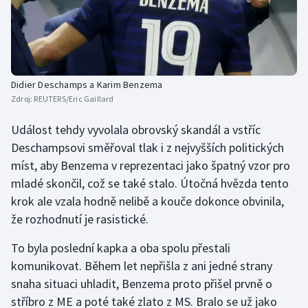
Didier Deschamps a Karim Benzema
Zdroj:
REUTERS/Eric Gaillard
Událost tehdy vyvolala obrovský skandál a vstříc
Deschampsovi směřoval tlak i z nejvyšších politických
míst, aby Benzema v reprezentaci jako špatný vzor pro
mladé skončil, což se také stalo. Útočná hvězda tento
krok ale vzala hodně nelibě a kouče dokonce obvinila,
že rozhodnutí je rasistické.
To byla poslední kapka a oba spolu přestali
komunikovat. Během let nepřišla z ani jedné strany
snaha situaci uhladit, Benzema proto přišel prvně o
stříbro z ME a poté také zlato z MS. Bralo se už jako