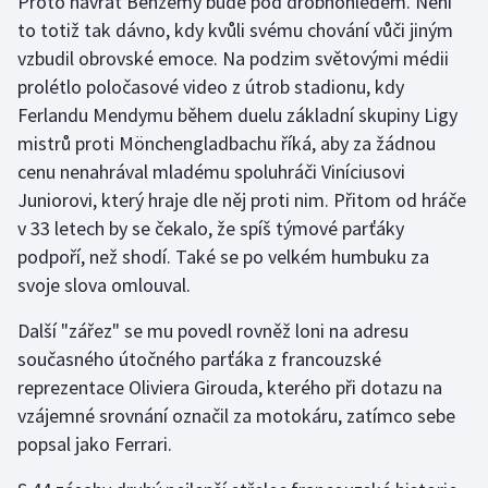
Proto návrat Benzemy bude pod drobnohledem. Není
to totiž tak dávno, kdy kvůli svému chování vůči jiným
vzbudil obrovské emoce. Na podzim světovými médii
prolétlo poločasové video z útrob stadionu, kdy
Ferlandu Mendymu během duelu základní skupiny Ligy
mistrů proti Mönchengladbachu říká, aby za žádnou
cenu nenahrával mladému spoluhráči Viníciusovi
Juniorovi, který hraje dle něj proti nim. Přitom od hráče
v 33 letech by se čekalo, že spíš týmové parťáky
podpoří, než shodí. Také se po velkém humbuku za
svoje slova omlouval.
Další "zářez" se mu povedl rovněž loni na adresu
současného útočného parťáka z francouzské
reprezentace Oliviera Girouda, kterého při dotazu na
vzájemné srovnání označil za motokáru, zatímco sebe
popsal jako Ferrari.