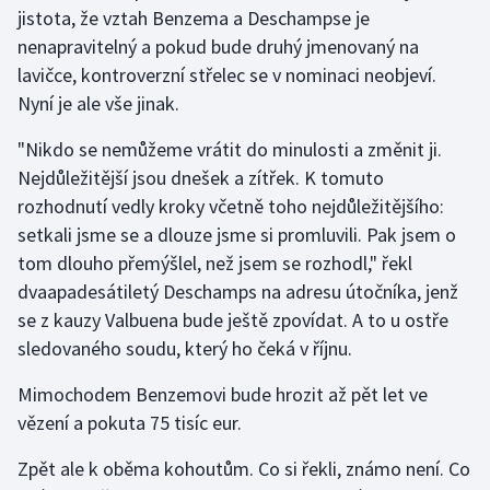
jistota, že vztah Benzema a Deschampse je
nenapravitelný a pokud bude druhý jmenovaný na
lavičce, kontroverzní střelec se v nominaci neobjeví.
Nyní je ale vše jinak.
"Nikdo se nemůžeme vrátit do minulosti a změnit ji.
Nejdůležitější jsou dnešek a zítřek. K tomuto
rozhodnutí vedly kroky včetně toho nejdůležitějšího:
setkali jsme se a dlouze jsme si promluvili. Pak jsem o
tom dlouho přemýšlel, než jsem se rozhodl," řekl
dvaapadesátiletý Deschamps na adresu útočníka, jenž
se z kauzy Valbuena bude ještě zpovídat. A to u ostře
sledovaného soudu, který ho čeká v říjnu.
Mimochodem Benzemovi bude hrozit až pět let ve
vězení a pokuta 75 tisíc eur.
Zpět ale k oběma kohoutům. Co si řekli, známo není. Co