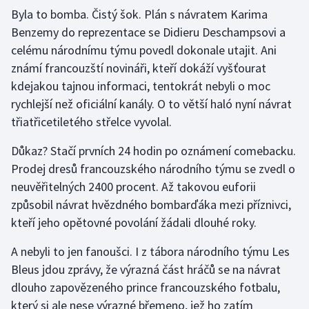
Byla to bomba. Čistý šok. Plán s návratem Karima
Benzemy do reprezentace se Didieru Deschampsovi a
Gymnastika
celému národnímu týmu povedl dokonale utajit. Ani
Házená
známí francouzští novináři, kteří dokáží vyšťourat
kdejakou tajnou informaci, tentokrát nebyli o moc
Jezdectví
rychlejší než oficiální kanály. O to větší haló nyní návrat
třiatřicetiletého střelce vyvolal.
Judo
Důkaz? Stačí prvních 24 hodin po oznámení comebacku.
Krasobruslení
Prodej dresů francouzského národního týmu se zvedl o
neuvěřitelných 2400 procent. Až takovou euforii
Lezení
způsobil návrat hvězdného bombarďáka mezi příznivci,
kteří jeho opětovné povolání žádali dlouhé roky.
Lyže a snowboard
A nebyli to jen fanoušci. I z tábora národního týmu Les
Moderní pětiboj
Bleus jdou zprávy, že výrazná část hráčů se na návrat
dlouho zapovězeného prince francouzského fotbalu,
Motorsport
který si ale nese výrazné břemeno, jež ho zatím