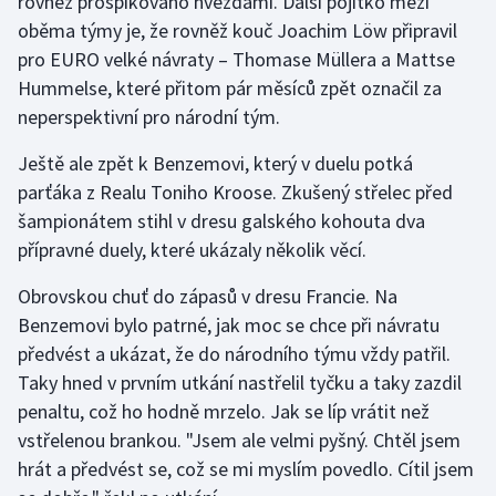
rovněž prošpikováno hvězdami. Další pojítko mezi
oběma týmy je, že rovněž kouč Joachim Löw připravil
pro EURO velké návraty –⁠ Thomase Müllera a Mattse
Hummelse, které přitom pár měsíců zpět označil za
neperspektivní pro národní tým.
Ještě ale zpět k Benzemovi, který v duelu potká
parťáka z Realu Toniho Kroose. Zkušený střelec před
šampionátem stihl v dresu galského kohouta dva
přípravné duely, které ukázaly několik věcí.
Obrovskou chuť do zápasů v dresu Francie. Na
Benzemovi bylo patrné, jak moc se chce při návratu
předvést a ukázat, že do národního týmu vždy patřil.
Taky hned v prvním utkání nastřelil tyčku a taky zazdil
penaltu, což ho hodně mrzelo. Jak se líp vrátit než
vstřelenou brankou. "Jsem ale velmi pyšný. Chtěl jsem
hrát a předvést se, což se mi myslím povedlo. Cítil jsem