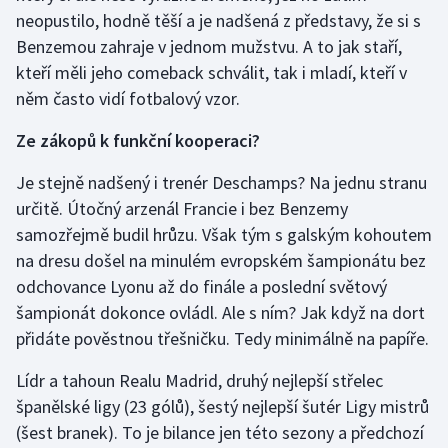
neopustilo, hodně těší a je nadšená z představy, že si s
Olympijské hry
Benzemou zahraje v jednom mužstvu. A to jak staří,
kteří měli jeho comeback schválit, tak i mladí, kteří v
Parasport
něm často vidí fotbalový vzor.
Plavání
Ze zákopů k funkční kooperaci?
Plážový volejbal
Je stejně nadšený i trenér Deschamps? Na jednu stranu
určitě. Útočný arzenál Francie i bez Benzemy
Ragby
samozřejmě budil hrůzu. Však tým s galským kohoutem
na dresu došel na minulém evropském šampionátu bez
Rychlobruslení
odchovance Lyonu až do finále a poslední světový
šampionát dokonce ovládl. Ale s ním? Jak když na dort
Rychlostní kanoistika
přidáte pověstnou třešničku. Tedy minimálně na papíře.
Short track
Lídr a tahoun Realu Madrid, druhý nejlepší střelec
španělské ligy (23 gólů), šestý nejlepší šutér Ligy mistrů
Sportovní střelba
(šest branek). To je bilance jen této sezony a předchozí