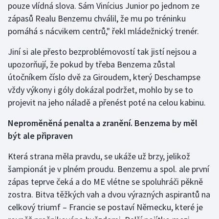
pouze vlídná slova. Sám Vinícius Junior po jednom ze
zápasů Realu Benzemu chválil, že mu po tréninku
pomáhá s nácvikem centrů," řekl mládežnický trenér.
Jiní si ale přesto bezproblémovostí tak jistí nejsou a
upozorňují, že pokud by třeba Benzema zůstal
útočníkem číslo dvě za Giroudem, který Deschampse
vždy výkony i góly dokázal podržet, mohlo by se to
projevit na jeho náladě a přenést poté na celou kabinu.
Neproměněná penalta a zranění. Benzema by měl
být ale připraven
Která strana měla pravdu, se ukáže už brzy, jelikož
šampionát je v plném proudu. Benzemu a spol. ale první
zápas teprve čeká a do ME vlétne se spoluhráči pěkně
zostra. Bitva těžkých vah a dvou výrazných aspirantů na
celkový triumf –⁠ Francie se postaví Německu, které je