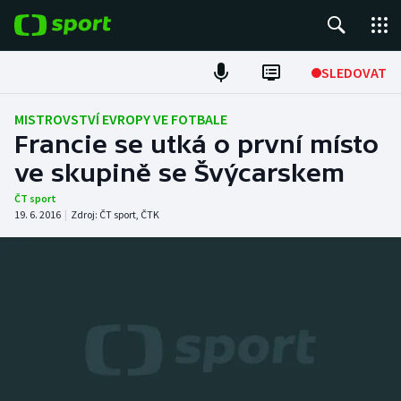
POPULÁRNÍ
SLEDOVAT
Fotbal
MISTROVSTVÍ EVROPY VE FOTBALE
Francie se utká o první místo
Hokej
ve skupině se Švýcarskem
Tenis
ČT sport
19. 6. 2016
|
Zdroj:
ČT sport
,
ČTK
Atletika
Cyklistika
DALŠÍ SPORTY
Americký fotbal
NEPŘEHLÉDNĚTE