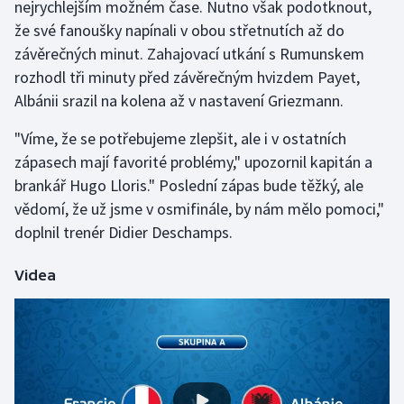
nejrychlejším možném čase. Nutno však podotknout,
že své fanoušky napínali v obou střetnutích až do
Gymnastika
závěrečných minut. Zahajovací utkání s Rumunskem
rozhodl tři minuty před závěrečným hvizdem Payet,
Házená
Albánii srazil na kolena až v nastavení Griezmann.
Jezdectví
"Víme, že se potřebujeme zlepšit, ale i v ostatních
zápasech mají favorité problémy," upozornil kapitán a
Judo
brankář Hugo Lloris." Poslední zápas bude těžký, ale
vědomí, že už jsme v osmifinále, by nám mělo pomoci,"
Krasobruslení
doplnil trenér Didier Deschamps.
Lezení
Videa
Lyže a snowboard
Moderní pětiboj
Motorsport