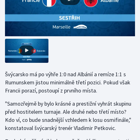
Olympijské hry
Parasport
Plavání
Plážový volejbal
Ragby
Švýcarsko má po výhře 1:0 nad Albánií a remíze 1:1 s
Rumunskem jistou minimálně třetí pozici. Pokud však
Rychlobruslení
Francii porazí, postoupí z prvního místa.
Rychlostní kanoistika
"Samozřejmě by bylo krásné a prestižní vyhrát skupinu
před hostitelem turnaje. Ale druhé nebo třetí místo?
Short track
Kdo ví, co bude snadnější vzhledem k losu osmifinále,"
konstatoval švýcarský trenér Vladimir Petkovic.
Sportovní střelba