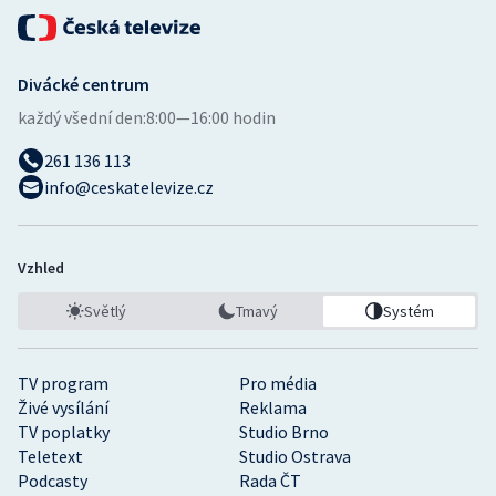
Divácké centrum
každý všední den:
8:00—16:00 hodin
261 136 113
info@ceskatelevize.cz
Vzhled
Světlý
Tmavý
Systém
TV program
Pro média
Živé vysílání
Reklama
TV poplatky
Studio Brno
Teletext
Studio Ostrava
Podcasty
Rada ČT