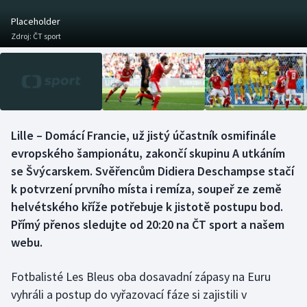
Baseball a softbal
Soutěže
Placeholder
Zdroj:
ČT sport
Basketbal
Historické návraty
Biatlon
Aplikace ČT sport
Boby a skeleton
AZ kvíz
Lille – Domácí Francie, už jistý účastník osmifinále
Box
evropského šampionátu, zakončí skupinu A utkáním
se Švýcarskem. Svěřencům Didiera Deschampse stačí
Curling
k potvrzení prvního místa i remíza, soupeř ze země
helvétského kříže potřebuje k jistotě postupu bod.
Dostihy
Přímý přenos sledujte od 20:20 na ČT sport a našem
Florbal
webu.
Futsal
Fotbalisté Les Bleus oba dosavadní zápasy na Euru
vyhráli a postup do vyřazovací fáze si zajistili v
Golf