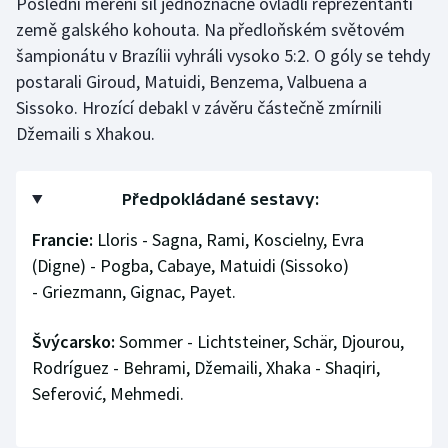
Poslední měření sil jednoznačně ovládli reprezentanti
Stolní tenis
země galského kohouta. Na předloňském světovém
šampionátu v Brazílii vyhráli vysoko 5:2. O góly se tehdy
Triatlon
postarali Giroud, Matuidi, Benzema, Valbuena a
Sissoko. Hrozící debakl v závěru částečně zmírnili
Veslování
Džemaili s Xhakou.
Vodní slalom
Předpokládané sestavy:
Volejbal
Francie:
Lloris - Sagna, Rami, Koscielny, Evra
Ostatní
(Digne) - Pogba, Cabaye, Matuidi (Sissoko)
- Griezmann, Gignac, Payet.
Švýcarsko:
Sommer - Lichtsteiner, Schär, Djourou,
Rodríguez - Behrami, Džemaili, Xhaka - Shaqiri,
Seferović, Mehmedi.