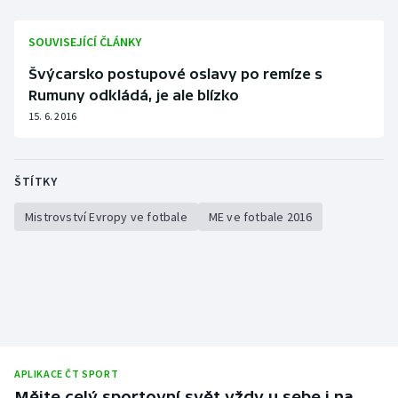
SOUVISEJÍCÍ ČLÁNKY
Švýcarsko postupové oslavy po remíze s
Rumuny odkládá, je ale blízko
15. 6. 2016
ŠTÍTKY
Mistrovství Evropy ve fotbale
ME ve fotbale 2016
APLIKACE ČT SPORT
Mějte celý sportovní svět vždy u sebe i na