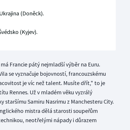
 Ukrajina (Doněck).
 Švédsko (Kyjev).
má Francie pátý nejmladší výběr na Euru.
Vila se vyznačuje bojovností, francouzskému
ovitost je víc než talent. Musíte dřít," to je
títu Rennes. Už v mladém věku vyzrálý
roky staršímu Samiru Nasrimu z Manchesteru City.
nglického mistra dělá starosti soupeřům
technikou, neotřelými nápady i důrazem