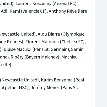
nited), Laurent Koscielny (Arsenal FC),
 Adil Rami (Valencie CF), Anthony Réveillere
ewcastle United), Alou Diarra (Olympique
tade Rennes), Florent Malouda (Chelsea FC),
, Blaise Matuidi (Paris St. Germain), Samir
Franck Ribéry (Bayern Mnichov), Mathieu
eille)
(Newcastle United), Karim Benzema (Real
ontpellier HSC), Jérémy Menez (Paris St.