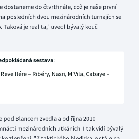
e dostaneme do čtvrtfinále, což je naše první
a posledních dvou mezinárodních turnajích se
. Taková je realita," uvedl bývalý kouč
edpokládaná sestava:
 Reveillére – Ribéry, Nasri, M'Vila, Cabaye –
e pod Blancem zvedla a od října 2010
nácti mezinárodních utkáních. I tak vidí bývalý
 ke zlepšení. "Z taktického hlediska je stále na