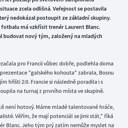
 situace zcela odlišná. Veřejnost se postavila
erý nedokázal postoupit ze základní skupiny.
fotbalu má vzkřísit trenér Laurent Blanc.
čal budovat nový tým, založený na mladých
nezačala pro Francii vůbec dobře, podlehla doma
reprezentace "galského kohouta" zabrala, Bosnu
m hřišti 2:0. Francie si následně poradila i s
upila na turnaj z prvního místa ve skupině.
ště není hotový. Máme mladé talentované hráče,
alisté. Věřím, že mají potenciál se jimi stát," říká
nér Blanc. Jeho tým prý zatím nemůže myslet na