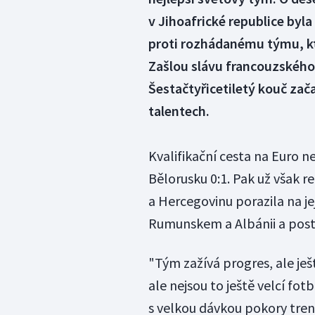
v Jihoafrické republice byla
proti rozhádanému týmu, kt
Zašlou slávu francouzského 
Šestačtyřicetiletý kouč za
talentech.
Kvalifikační cesta na Euro 
Bělorusku 0:1. Pak už však 
a Hercegovinu porazila na její
Rumunskem a Albánii a posto
"Tým zažívá progres, ale je
ale nejsou to ještě velcí fotb
s velkou dávkou pokory tre