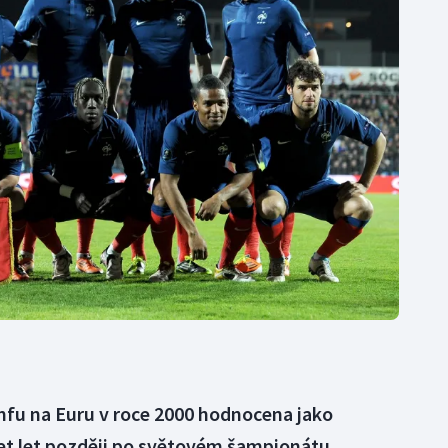
Moderní pětiboj
Triatlon
Motorsport
Veslování
Olympijské hry
Vodní slalom
Parasport
Volejbal
Plavání
Ostatní
Plážový volejbal
umfu na Euru v roce 2000 hodnocena jako
set let později po světovém šampionátu