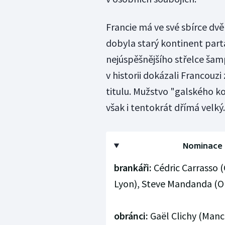
Francie má ve své sbírce dvě
dobyla starý kontinent part
nejúspěšnějšího střelce šamp
v historii dokázali Francouzi
titulu. Mužstvo "galského k
však i tentokrát dřímá velký.
Nominace 
brankáři:
Cédric Carrasso 
Lyon), Steve Mandanda (O
obránci:
Gaël Clichy (Manch