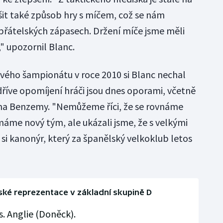
it také způsob hry s míčem, což se nám
přátelských zápasech. Držení míče jsme měli
," upozornil Blanc.
ového šampionátu v roce 2010 si Blanc nechal
dříve opomíjení hráči jsou dnes oporami, včetně
ma Benzemy. "Nemůžeme říci, že se rovnáme
me nový tým, ale ukázali jsme, že s velkými
si kanonýr, který za španělský velkoklub letos
ké reprezentace v základní skupině D
s. Anglie (Doněck).