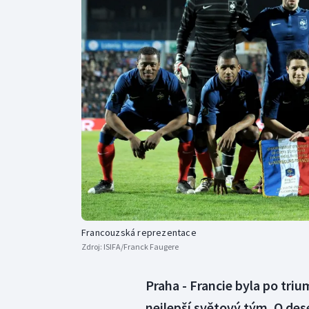
Curling
Dostihy
Florbal
Futsal
Golf
Gymnastika
Francouzská reprezentace
Zdroj:
ISIFA/Franck Faugere
Praha - Francie byla po tri
nejlepší světový tým. O de