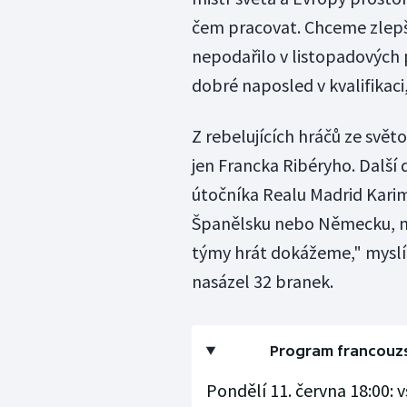
čem pracovat. Chceme zlepš
nepodařilo v listopadových 
dobré naposled v kvalifikaci
Z rebelujících hráčů ze svět
jen Francka Ribéryho. Další 
útočníka Realu Madrid Kari
Španělsku nebo Německu, má
týmy hrát dokážeme," myslí 
nasázel 32 branek.
Program francouzs
Pondělí 11. června 18:00: v