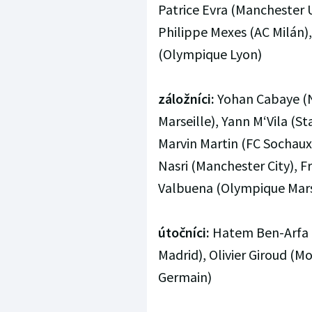
Patrice Evra (Manchester U
Philippe Mexes (AC Milán),
(Olympique Lyon)
záložníci:
Yohan Cabaye (N
Marseille), Yann M‘Vila (S
Marvin Martin (FC Sochaux)
Nasri (Manchester City), 
Valbuena (Olympique Mars
útočníci:
Hatem Ben-Arfa 
Madrid), Olivier Giroud (M
Germain)