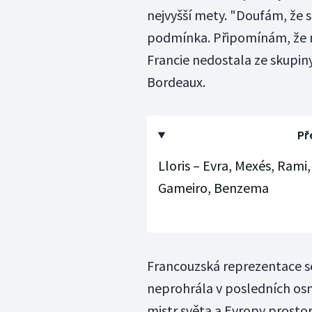
nejvyšší mety. "Doufám, že s
podmínka. Připomínám, že n
Francie nedostala ze skupiny
Bordeaux.
Př
Lloris – Evra, Mexés, Rami,
Gameiro, Benzema
Francouzská reprezentace s
neprohrála v posledních osm
mistr světa a Evropy prostor