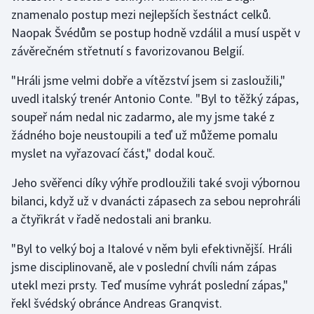
Stolní tenis
znamenalo postup mezi nejlepších šestnáct celků.
Naopak Švédům se postup hodně vzdálil a musí uspět v
Triatlon
závěrečném střetnutí s favorizovanou Belgií.
Veslování
"Hráli jsme velmi dobře a vítězství jsem si zasloužili,"
uvedl italský trenér Antonio Conte. "Byl to těžký zápas,
Vodní slalom
soupeř nám nedal nic zadarmo, ale my jsme také z
žádného boje neustoupili a teď už můžeme pomalu
Volejbal
myslet na vyřazovací část," dodal kouč.
Ostatní
Jeho svěřenci díky výhře prodloužili také svoji výbornou
bilanci, když už v dvanácti zápasech za sebou neprohráli
a čtyřikrát v řadě nedostali ani branku.
"Byl to velký boj a Italové v něm byli efektivnější. Hráli
jsme disciplinovaně, ale v poslední chvíli nám zápas
utekl mezi prsty. Teď musíme vyhrát poslední zápas,"
řekl švédský obránce Andreas Granqvist.