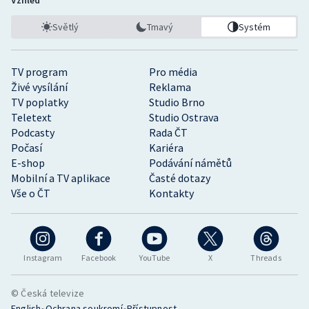
Vzhled
Světlý
Tmavý
Systém
TV program
Pro média
Živé vysílání
Reklama
TV poplatky
Studio Brno
Teletext
Studio Ostrava
Podcasty
Rada ČT
Počasí
Kariéra
E-shop
Podávání námětů
Mobilní a TV aplikace
Časté dotazy
Vše o ČT
Kontakty
Instagram
Facebook
YouTube
X
Threads
© Česká televize
•
•
English
Ochrana soukromí
Přístupnost