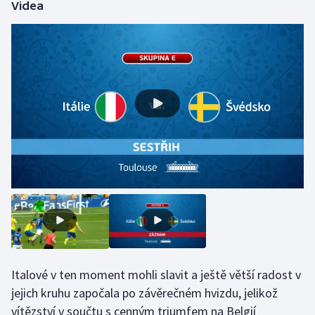
Videa
Olympijské hry
Parasport
Plavání
Plážový volejbal
Ragby
Rychlobruslení
Rychlostní kanoistika
Short track
Italové v ten moment mohli slavit a ještě větší radost v
Sportovní střelba
jejich kruhu započala po závěrečném hvizdu, jelikož
vítězství v součtu s cenným triumfem na Belgií