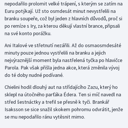
nepodařilo prolomit velké trápení, s kterým se zatím na
Euru potýkají. Už sto osmdesát minut nevystřelili na
Gymnastika
branku soupeře, což byl jeden z hlavních důvodů, proč si
po remíze s Iry, za kterou děkují vlastní brance, připsali
Házená
na své konto porážku.
Jezdectví
Ani Italové ve střetnutí nezářili. Až do osmaosmdesáté
minuty pouze jednou vystřelili na branku a jejich
Judo
nejvýraznější moment byla nastřelená tyčka po hlavičce
Parola. Pak však přišla jedna akce, která změnila vývoj
Krasobruslení
do té doby nudné podívané.
Lezení
Chielini hodil dlouhý aut na střídajícího Zazu, který ho
sklepl na útočného parťáka Édera. Ten si míč navedl na
Lyže a snowboard
střed šestnáctky a trefil se přesně k tyči. Brankář
Isaksson se sice snažil skokem pohromu odvrátit, jenže
Moderní pětiboj
se mu nepodařilo ránu vytěsnit mimo.
Motorsport