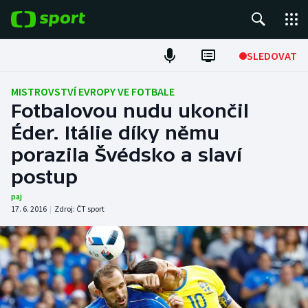
POPULÁRNÍ
SLEDOVAT
Fotbal
MISTROVSTVÍ EVROPY VE FOTBALE
Fotbalovou nudu ukončil
Hokej
Éder. Itálie díky němu
porazila Švédsko a slaví
Tenis
postup
Atletika
paj
17. 6. 2016
|
Zdroj:
ČT sport
Cyklistika
DALŠÍ SPORTY
Americký fotbal
NEPŘEHLÉDNĚTE