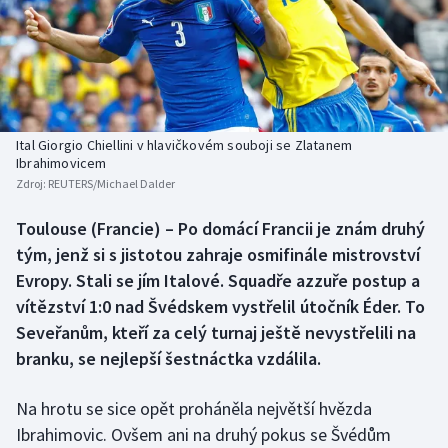
Baseball a softbal
Soutěže
Basketbal
Historické návraty
Biatlon
Aplikace ČT sport
Ital Giorgio Chiellini v hlavičkovém souboji se Zlatanem
Boby a skeleton
AZ kvíz
Ibrahimovicem
Zdroj:
REUTERS/Michael Dalder
Box
Toulouse (Francie) – Po domácí Francii je znám druhý
tým, jenž si s jistotou zahraje osmifinále mistrovství
Curling
Evropy. Stali se jím Italové. Squadře azzuře postup a
Dostihy
vítězství 1:0 nad Švédskem vystřelil útočník Éder. To
Seveřanům, kteří za celý turnaj ještě nevystřelili na
Florbal
branku, se nejlepší šestnáctka vzdálila.
Futsal
Na hrotu se sice opět proháněla největší hvězda
Ibrahimovic. Ovšem ani na druhý pokus se Švédům
Golf