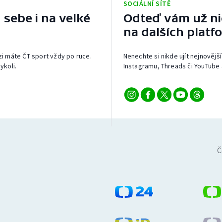
SOCIÁLNÍ SÍTĚ
 sebe i na velké
Odteď vám už nic
na dalších platf
izi máte ČT sport vždy po ruce.
Nenechte si nikde ujít nejnovější
ykoli.
Instagramu, Threads či YouTube 
Č