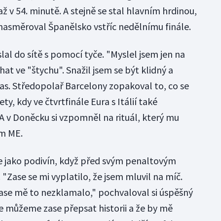
 až v 54. minutě. A stejně se stal hlavním hrdinou,
 nasměroval Španělsko vstříc nedělnímu finále.
lal do sítě s pomocí tyče. "Myslel jsem jen na
at ve "štychu". Snažil jsem se být klidný a
as. Středopolař Barcelony zopakoval to, co se
y, kdy ve čtvrtfinále Eura s Itálií také
A v Doněcku si vzpomněl na rituál, který mu
ém ME.
e jako podivín, když před svým penaltovým
Zase se mi vyplatilo, že jsem mluvil na míč.
zase mě to nezklamalo," pochvaloval si úspěšný
že můžeme zase přepsat historii a že by mě