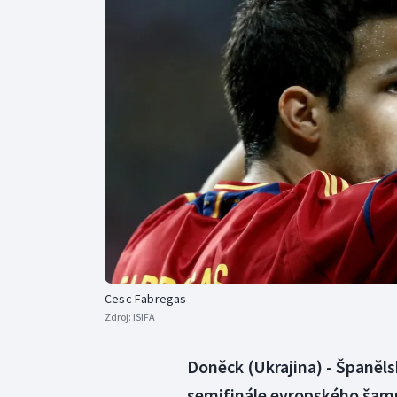
Curling
Dostihy
Florbal
Futsal
Golf
Gymnastika
Cesc Fabregas
Zdroj:
ISIFA
Doněck (Ukrajina) - Španěls
semifinále evropského šamp