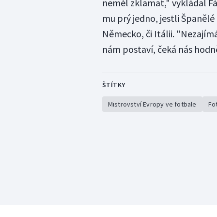
neměl zklamat," vykládal Fáb
mu prý jedno, jestli Španělé
Německo, či Itálii. "Nezajímá
nám postaví, čeká nás hodně
ŠTÍTKY
Mistrovství Evropy ve fotbale
Fo