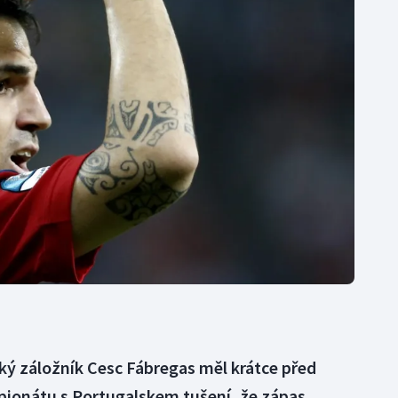
Moderní pětiboj
Triatlon
Motorsport
Veslování
Olympijské hry
Vodní slalom
Parasport
Volejbal
Plavání
Ostatní
Plážový volejbal
ký záložník Cesc Fábregas měl krátce před
ionátu s Portugalskem tušení, že zápas