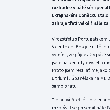
rozhodne v páté sérii penalt
ukrajinském Doněcku stalo.
zahraje třetí velké finále za
V rozstřelu s Portugalskem 
Vicente del Bosque chtěl do 
vymínil, že půjde až v páté s
jsem na penalty myslel a mě
Proto jsem řekl, ať mě jako 
u triumfu Španělska na ME 2
šampionátu.
"Je neuvěřitelné, co všechn
rozplýval se po semifinále 