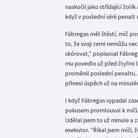
naskočil jako střídající žolík
když v poslední sérii penalt
Fábregas měl štěstí, míč pos
to, že svoji zemi nemůžu nech
skórovat," popisoval Fábreg
mu povedlo už před čtyřmi let
proměnil poslední penaltu. 
přinesl úspěch už na minul
I když Fábregas vypadal zas
pokusem promlouval k míči. "
Udělal jsem to už minule a 
exekutor. "Říkal jsem míči, 