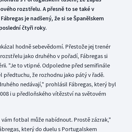
ového rozstřelu. A přesně to se také v
 Fábregas je nadšený, že si se Španělskem
 poslední čtyři roky.
ukázal hodně sebevědomí. Přestože jej trenér
rozstřelu jako druhého v pořadí, Fábregas si
érii. "Je to vtipné. Odpoledne před semifinále
l předtuchu, že rozhodnu jako pátý v řadě.
druhého nedávají," prohlásil Fábregas, který byl
008 i u předloňského vítězství na světovém
o vám fotbal může nabídnout. Prostě zázrak,"
Fábregas, který do duelu s Portugalskem