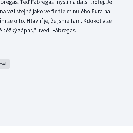
regas. Teď Fábregas myslí na další trofej. Je
 narazí stejně jako ve finále minulého Eura na
m se o to. Hlavní je, že jsme tam. Kdokoliv se
 těžký zápas," uvedl Fábregas.
tbal