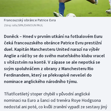
Baseball a softbal
Soutěže
Basketbal
Historické návraty
Francouzský obránce Patrice Evra
Zdroj:
isifa/SIPA/DANOUN PAUL
Biatlon
Aplikace ČT sport
Doněck – Hned v prvním utkání na fotbalovém Euru
Boby a skeleton
AZ kvíz
čeká francouzského obránce Patrice Evru prestižní
duel. Kapitán Manchesteru United narazí na výběr
Box
Anglie a rád by se do svého mateřského klubu vracel
s vítězstvím na kontě. V zápase se ale nepotká se
Curling
svým spoluhráčem z obrany z Manchesteru Rio
Ferdinandem, který se překvapivě nevešel do
Dostihy
nominace anglického národního týmu.
Florbal
Třiatřicetiletý stoper chyběl v původní anglické
Futsal
nominaci na Euro a šanci od trenéra Roye Hodgsona
nedostal ani poté, co kvůli zranění vypadl ze sestavy jiný
Golf