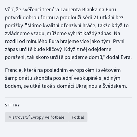
Stolní tenis
Věří, že svěřenci trenéra Laurenta Blanka na Euru
potvrdí dobrou formu a prodlouží sérii 21 utkání bez
Triatlon
porážky. "Máme kvalitní ofenzivní hráče, takže když to
zvládneme vzadu, můžeme vyhrát každý zápas. Na
Veslování
rozdíl od minulého Eura hrajeme více jako tým. První
Vodní slalom
zápas určitě bude klíčový. Když z něj odejdeme
poraženi, tak skoro určitě pojedeme domů," dodal Evra.
Volejbal
Francie, která na posledním evropském i světovém
šampionátu skončila poslední ve skupině s jediným
Ostatní
bodem, se utká také s domácí Ukrajinou a Švédskem.
ŠTÍTKY
Mistrovství Evropy ve fotbale
Fotbal