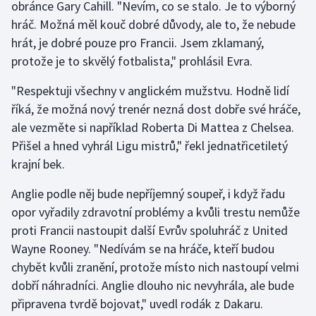
obránce Gary Cahill. "Nevím, co se stalo. Je to výborný
hráč. Možná měl kouč dobré důvody, ale to, že nebude
Gymnastika
hrát, je dobré pouze pro Francii. Jsem zklamaný,
protože je to skvělý fotbalista," prohlásil Evra.
Házená
"Respektuji všechny v anglickém mužstvu. Hodně lidí
Jezdectví
říká, že možná nový trenér nezná dost dobře své hráče,
ale vezměte si například Roberta Di Mattea z Chelsea.
Judo
Přišel a hned vyhrál Ligu mistrů," řekl jednatřicetiletý
krajní bek.
Krasobruslení
Anglie podle něj bude nepříjemný soupeř, i když řadu
Lezení
opor vyřadily zdravotní problémy a kvůli trestu nemůže
proti Francii nastoupit další Evrův spoluhráč z United
Lyže a snowboard
Wayne Rooney. "Nedívám se na hráče, kteří budou
chybět kvůli zranění, protože místo nich nastoupí velmi
Moderní pětiboj
dobří náhradníci. Anglie dlouho nic nevyhrála, ale bude
připravena tvrdě bojovat," uvedl rodák z Dakaru.
Motorsport