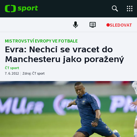
POPULÁRNÍ
SLEDOVAT
Fotbal
MISTROVSTVÍ EVROPY VE FOTBALE
Evra: Nechci se vracet do
Hokej
Manchesteru jako poražený
Tenis
ČT sport
7. 6. 2012
|
Zdroj:
ČT sport
Atletika
Cyklistika
DALŠÍ SPORTY
Americký fotbal
NEPŘEHLÉDNĚTE