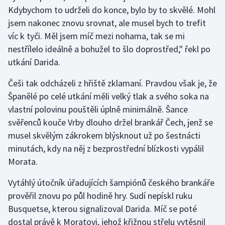
Stolní tenis
Kdybychom to udrželi do konce, bylo by to skvělé. Mohl
jsem nakonec znovu srovnat, ale musel bych to trefit
Triatlon
víc k tyči. Měl jsem míč mezi nohama, tak se mi
nestřílelo ideálně a bohužel to šlo doprostřed," řekl po
Veslování
utkání Darida.
Vodní slalom
Češi tak odcházeli z hřiště zklamaní. Pravdou však je, že
Španělé po celé utkání měli velký tlak a svého soka na
Volejbal
vlastní polovinu pouštěli úplně minimálně. Šance
svěřenců kouče Vrby dlouho držel brankář Čech, jenž se
Ostatní
musel skvělým zákrokem blýsknout už po šestnácti
minutách, kdy na něj z bezprostřední blízkosti vypálil
Morata.
Vytáhlý útočník úřadujících šampiónů českého brankáře
prověřil znovu po půl hodině hry. Sudí nepískl ruku
Busquetse, kterou signalizoval Darida. Míč se poté
dostal právě k Moratovi, jehož křižnou střelu vytěsnil