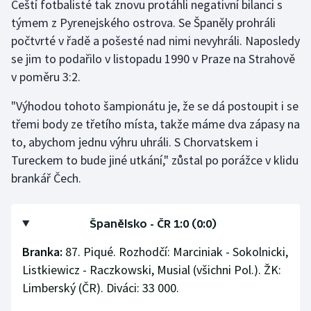
Čeští fotbalisté tak znovu protáhli negativní bilanci s
týmem z Pyrenejského ostrova. Se Španěly prohráli
počtvrté v řadě a pošesté nad nimi nevyhráli. Naposledy
se jim to podařilo v listopadu 1990 v Praze na Strahově
v poměru 3:2.
"Výhodou tohoto šampionátu je, že se dá postoupit i se
třemi body ze třetího místa, takže máme dva zápasy na
to, abychom jednu výhru uhráli. S Chorvatskem i
Tureckem to bude jiné utkání," zůstal po porážce v klidu
brankář Čech.
Španělsko - ČR 1:0 (0:0)
Branka:
87. Piqué. Rozhodčí: Marciniak - Sokolnicki,
Listkiewicz - Raczkowski, Musial (všichni Pol.). ŽK:
Limberský (ČR). Diváci: 33 000.