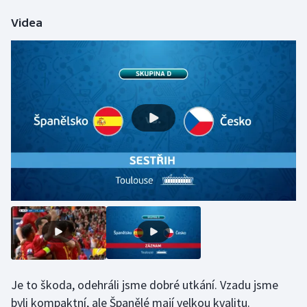
Olympijské hry
Videa
Parasport
Plavání
Plážový volejbal
Ragby
Rychlobruslení
Rychlostní kanoistika
Short track
Je to škoda, odehráli jsme dobré utkání. Vzadu jsme
Sportovní střelba
byli kompaktní, ale Španělé mají velkou kvalitu.