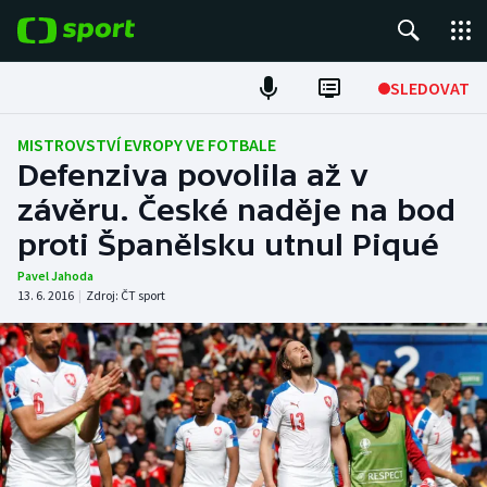
POPULÁRNÍ
SLEDOVAT
Fotbal
MISTROVSTVÍ EVROPY VE FOTBALE
Defenziva povolila až v
Hokej
závěru. České naděje na bod
proti Španělsku utnul Piqué
Tenis
Pavel Jahoda
Atletika
13. 6. 2016
|
Zdroj:
ČT sport
Cyklistika
DALŠÍ SPORTY
Americký fotbal
NEPŘEHLÉDNĚTE