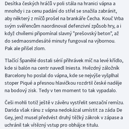
Desítka českých hráčů v poli stála na hranici vápna a
mnohdy i za cenu padání do střel se snažila zabránit,
Gymnastika
aby některý z míčů prošel na brankáře Čecha. Kouč Vrba
svým svěřencům naordinoval defenzivní způsob hry, a i
Házená
když chvílemi připomínal slavný "prešovský beton", až
do sedmaosmdesáté minuty fungoval na výbornou.
Jezdectví
Pak ale přišel zlom.
Judo
Tlačící Španělé dostali sérií přihrávek míč na levé křídlo,
kde si balón na centr navedl Iniesta. Hvězdný záložník
Krasobruslení
Barcelony ho poslal do vápna, kde se nejvýše vyšplhal
Lezení
stoper Piqué a přesnou hlavičkou rozdrtil české naděje
na bodový zisk. Tedy v ten moment to tak vypadalo.
Lyže a snowboard
Češi mohli totiž ještě v závěru vystřelit senzační remízu.
Darida však ránu z vápna nedokázal umístit za záda De
Moderní pětiboj
Gey, jenž musel předvést druhý těžký zákrok v zápase a
Motorsport
uchránil tak vítězný vstup pro obhájce titulu.