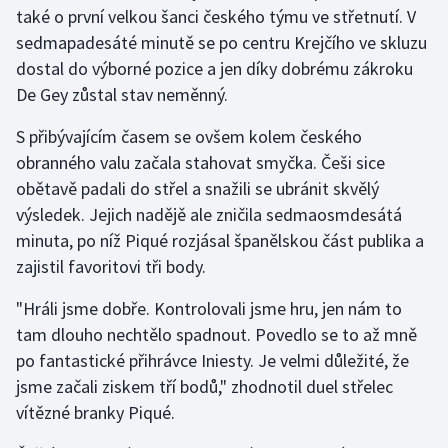
také o první velkou šanci českého týmu ve střetnutí. V
sedmapadesáté minutě se po centru Krejčího ve skluzu
dostal do výborné pozice a jen díky dobrému zákroku
De Gey zůstal stav neměnný.
S přibývajícím časem se ovšem kolem českého
obranného valu začala stahovat smyčka. Češi sice
obětavě padali do střel a snažili se ubránit skvělý
výsledek. Jejich nadějě ale zničila sedmaosmdesátá
minuta, po níž Piqué rozjásal španělskou část publika a
zajistil favoritovi tři body.
"Hráli jsme dobře. Kontrolovali jsme hru, jen nám to
tam dlouho nechtělo spadnout. Povedlo se to až mně
po fantastické přihrávce Iniesty. Je velmi důležité, že
jsme začali ziskem tří bodů," zhodnotil duel střelec
vítězné branky Piqué.