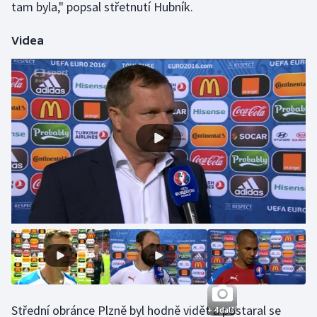
tam byla," popsal střetnutí Hubník.
Videa
Střední obránce Plzně byl hodně vidět a postaral se
+ 4 další