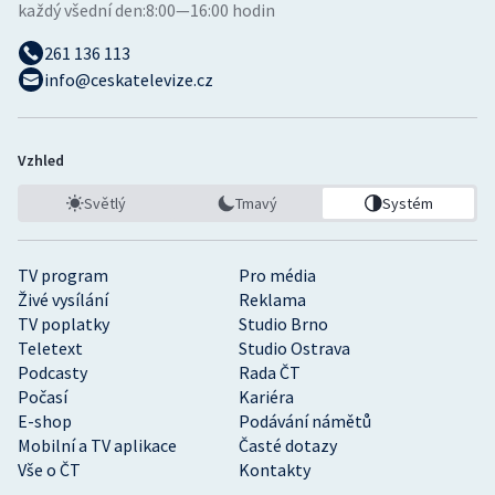
každý všední den:
8:00—16:00 hodin
261 136 113
info@ceskatelevize.cz
Vzhled
Světlý
Tmavý
Systém
TV program
Pro média
Živé vysílání
Reklama
TV poplatky
Studio Brno
Teletext
Studio Ostrava
Podcasty
Rada ČT
Počasí
Kariéra
E-shop
Podávání námětů
Mobilní a TV aplikace
Časté dotazy
Vše o ČT
Kontakty