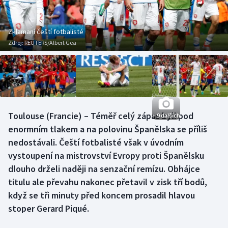
Baseball a softbal
Soutěže
Basketbal
Historické návraty
Zklamaní čeští fotbalisté
Zdroj:
REUTERS/Albert Gea
Biatlon
Aplikace ČT sport
Boby a skeleton
AZ kvíz
Box
Toulouse (Francie) – Téměř celý zápas byli pod
+ 9 dalších
enormním tlakem a na polovinu Španělska se příliš
Curling
nedostávali. Čeští fotbalisté však v úvodním
Dostihy
vystoupení na mistrovství Evropy proti Španělsku
dlouho drželi naději na senzační remízu. Obhájce
Florbal
titulu ale převahu nakonec přetavil v zisk tří bodů,
když se tři minuty před koncem prosadil hlavou
Futsal
stoper Gerard Piqué.
Golf