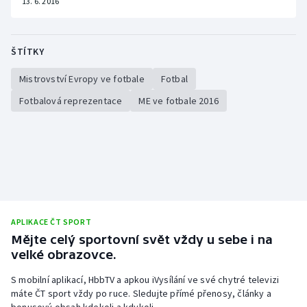
13. 6. 2016
ŠTÍTKY
Mistrovství Evropy ve fotbale
Fotbal
Fotbalová reprezentace
ME ve fotbale 2016
APLIKACE ČT SPORT
Mějte celý sportovní svět vždy u sebe i na
velké obrazovce.
S mobilní aplikací, HbbTV a apkou iVysílání ve své chytré televizi
máte ČT sport vždy po ruce. Sledujte přímé přenosy, články a
bonusový obsah kdekoli a kdykoli.