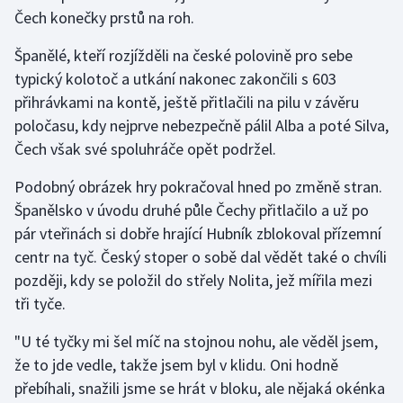
Čech konečky prstů na roh.
Španělé, kteří rozjížděli na české polovině pro sebe
typický kolotoč a utkání nakonec zakončili s 603
přihrávkami na kontě, ještě přitlačili na pilu v závěru
poločasu, kdy nejprve nebezpečně pálil Alba a poté Silva,
Čech však své spoluhráče opět podržel.
Podobný obrázek hry pokračoval hned po změně stran.
Španělsko v úvodu druhé půle Čechy přitlačilo a už po
pár vteřinách si dobře hrající Hubník zblokoval přízemní
centr na tyč. Český stoper o sobě dal vědět také o chvíli
později, kdy se položil do střely Nolita, jež mířila mezi
tři tyče.
"U té tyčky mi šel míč na stojnou nohu, ale věděl jsem,
že to jde vedle, takže jsem byl v klidu. Oni hodně
přebíhali, snažili jsme se hrát v bloku, ale nějaká okénka