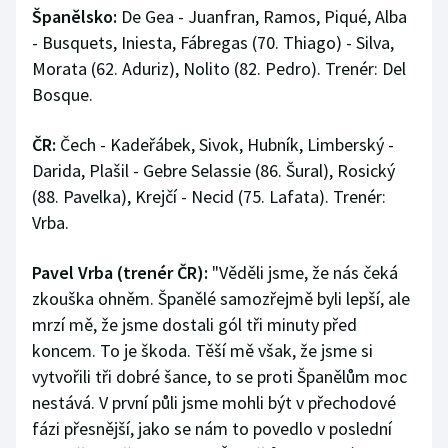
Španělsko:
De Gea - Juanfran, Ramos, Piqué, Alba
- Busquets, Iniesta, Fábregas (70. Thiago) - Silva,
Morata (62. Aduriz), Nolito (82. Pedro). Trenér: Del
Bosque.
ČR:
Čech - Kadeřábek, Sivok, Hubník, Limberský -
Darida, Plašil - Gebre Selassie (86. Šural), Rosický
(88. Pavelka), Krejčí - Necid (75. Lafata). Trenér:
Vrba.
Pavel Vrba (trenér ČR):
"Věděli jsme, že nás čeká
zkouška ohněm. Španělé samozřejmě byli lepší, ale
mrzí mě, že jsme dostali gól tři minuty před
koncem. To je škoda. Těší mě však, že jsme si
vytvořili tři dobré šance, to se proti Španělům moc
nestává. V první půli jsme mohli být v přechodové
fázi přesnější, jako se nám to povedlo v poslední