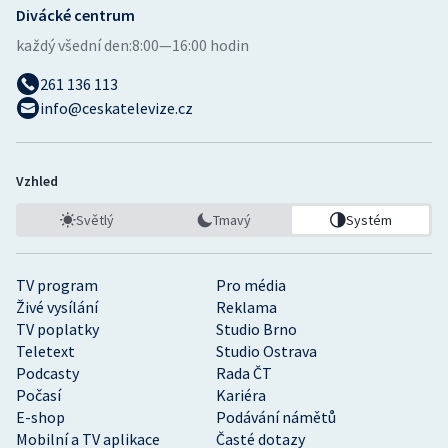
Divácké centrum
každý všední den:
8:00—16:00 hodin
261 136 113
info@ceskatelevize.cz
Vzhled
Světlý
Tmavý
Systém
TV program
Pro média
Živé vysílání
Reklama
TV poplatky
Studio Brno
Teletext
Studio Ostrava
Podcasty
Rada ČT
Počasí
Kariéra
E-shop
Podávání námětů
Mobilní a TV aplikace
Časté dotazy