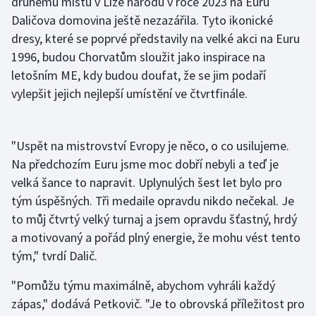
druhému místu v Lize národů v roce 2023 na Euru
Daličova domovina ještě nezazářila. Tyto ikonické
dresy, které se poprvé představily na velké akci na Euru
1996, budou Chorvatům sloužit jako inspirace na
letošním ME, kdy budou doufat, že se jim podaří
vylepšit jejich nejlepší umístění ve čtvrtfinále.
"Uspět na mistrovství Evropy je něco, o co usilujeme.
Na předchozím Euru jsme moc dobří nebyli a teď je
velká šance to napravit. Uplynulých šest let bylo pro
tým úspěšných. Tři medaile opravdu nikdo nečekal. Je
to můj čtvrtý velký turnaj a jsem opravdu šťastný, hrdý
a motivovaný a pořád plný energie, že mohu vést tento
tým," tvrdí Dalič.
"Pomůžu týmu maximálně, abychom vyhráli každý
zápas," dodává Petkovič. "Je to obrovská příležitost pro