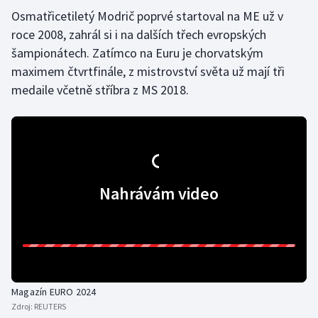
Osmatřicetiletý Modrič poprvé startoval na ME už v
Olympijské hry
roce 2008, zahrál si i na dalších třech evropských
šampionátech. Zatímco na Euru je chorvatským
Parasport
maximem čtvrtfinále, z mistrovství světa už mají tři
medaile včetně stříbra z MS 2018.
Plavání
Plážový volejbal
Ragby
Nahrávám video
Rychlobruslení
Rychlostní kanoistika
Short track
Magazín EURO 2024
Sportovní střelba
Zdroj:
REUTERS