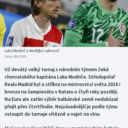
Baseball a softbal
Soutěže
Basketbal
Historické návraty
Biatlon
Aplikace ČT sport
Boby a skeleton
AZ kvíz
Luka Modrič a Nediljko Labrovič
Zdroj:
REUTERS
Box
Už devátý velký turnaj s národním týmem čeká
Curling
chorvatského kapitána Luku Modriče. Středopolař
Realu Madrid byl u stříbra na mistrovství světa 2018 i
Dostihy
bronzu na šampionátu v Kataru o čtyři roky později.
Na Euru ale zatím výběr balkánské země nedokázal
Florbal
přejít přes čtvrtfinále. Nejzásadnější je podle týmu
vstoupit do turnaje vítězně a najet na vlnu.
Futsal
Golf