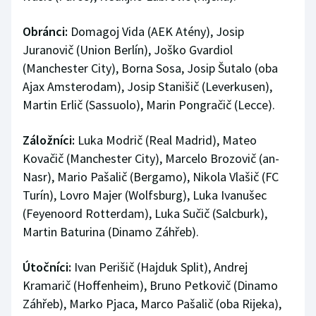
Obránci:
Domagoj Vida (AEK Atény), Josip
Juranovič (Union Berlín), Joško Gvardiol
(Manchester City), Borna Sosa, Josip Šutalo (oba
Ajax Amsterodam), Josip Stanišič (Leverkusen),
Martin Erlič (Sassuolo), Marin Pongračič (Lecce).
Záložníci:
Luka Modrič (Real Madrid), Mateo
Kovačič (Manchester City), Marcelo Brozovič (an-
Nasr), Mario Pašalič (Bergamo), Nikola Vlašič (FC
Turín), Lovro Majer (Wolfsburg), Luka Ivanušec
(Feyenoord Rotterdam), Luka Sučič (Salcburk),
Martin Baturina (Dinamo Záhřeb).
Útočníci:
Ivan Perišič (Hajduk Split), Andrej
Kramarič (Hoffenheim), Bruno Petkovič (Dinamo
Záhřeb), Marko Pjaca, Marco Pašalič (oba Rijeka),