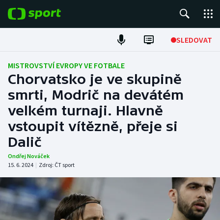
POPULÁRNÍ
SLEDOVAT
Fotbal
MISTROVSTVÍ EVROPY VE FOTBALE
Chorvatsko je ve skupině
Hokej
smrti, Modrič na devátém
velkém turnaji. Hlavně
Tenis
vstoupit vítězně, přeje si
Atletika
Dalič
Cyklistika
Ondřej Nováček
15. 6. 2024
|
Zdroj:
ČT sport
DALŠÍ SPORTY
Americký fotbal
NEPŘEHLÉDNĚTE