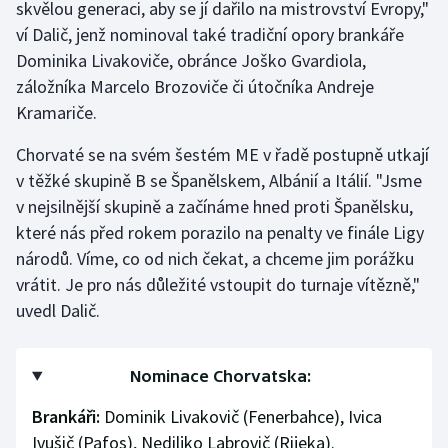
skvělou generaci, aby se jí dařilo na mistrovství Evropy,"
ví Dalič, jenž nominoval také tradiční opory brankáře
Dominika Livakoviče, obránce Joško Gvardiola,
záložníka Marcelo Brozoviče či útočníka Andreje
Kramariče.
Chorvaté se na svém šestém ME v řadě postupně utkají
v těžké skupině B se Španělskem, Albánií a Itálií. "Jsme
v nejsilnější skupině a začínáme hned proti Španělsku,
které nás před rokem porazilo na penalty ve finále Ligy
národů. Víme, co od nich čekat, a chceme jim porážku
vrátit. Je pro nás důležité vstoupit do turnaje vítězně,"
uvedl Dalič.
Nominace Chorvatska:
Brankáři:
Dominik Livakovič (Fenerbahce), Ivica
Ivušič (Pafos), Nediljko Labrovič (Rijeka).