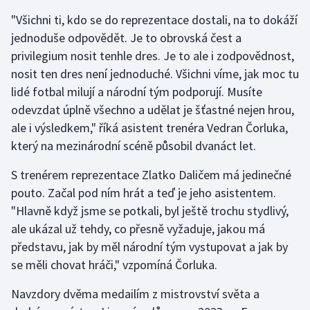
Stolní tenis
"Všichni ti, kdo se do reprezentace dostali, na to dokáží
jednoduše odpovědět. Je to obrovská čest a
Triatlon
privilegium nosit tenhle dres. Je to ale i zodpovědnost,
nosit ten dres není jednoduché. Všichni víme, jak moc tu
Veslování
lidé fotbal milují a národní tým podporují. Musíte
odevzdat úplně všechno a udělat je šťastné nejen hrou,
Vodní slalom
ale i výsledkem," říká asistent trenéra Vedran Čorluka,
Volejbal
který na mezinárodní scéně působil dvanáct let.
S trenérem reprezentace Zlatko Daličem má jedinečné
Ostatní
pouto. Začal pod ním hrát a teď je jeho asistentem.
"Hlavně když jsme se potkali, byl ještě trochu stydlivý,
ale ukázal už tehdy, co přesně vyžaduje, jakou má
představu, jak by měl národní tým vystupovat a jak by
se měli chovat hráči," vzpomíná Čorluka.
Navzdory dvěma medailím z mistrovství světa a