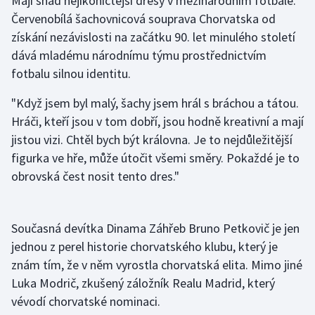
Mají snad nejikoničtější dresy v mezinárodním fotbale.
Červenobílá šachovnicová souprava Chorvatska od
Gymnastika
získání nezávislosti na začátku 90. let minulého století
dává mladému národnímu týmu prostřednictvím
Házená
fotbalu silnou identitu.
Jezdectví
"Když jsem byl malý, šachy jsem hrál s bráchou a tátou.
Hráči, kteří jsou v tom dobří, jsou hodně kreativní a mají
Judo
jistou vizi. Chtěl bych být královna. Je to nejdůležitější
figurka ve hře, může útočit všemi směry. Pokaždé je to
Krasobruslení
obrovská čest nosit tento dres."
Lezení
Současná devítka Dinama Záhřeb Bruno Petkovič je jen
Lyže a snowboard
jednou z perel historie chorvatského klubu, který je
znám tím, že v něm vyrostla chorvatská elita. Mimo jiné
Moderní pětiboj
Luka Modrič, zkušený záložník Realu Madrid, který
vévodí chorvatské nominaci.
Motorsport