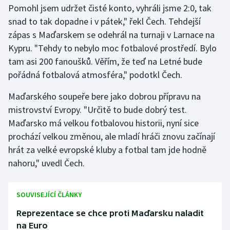
Pomohl jsem udržet čisté konto, vyhráli jsme 2:0, tak
snad to tak dopadne i v pátek," řekl Čech. Tehdejší
Gymnastika
zápas s Maďarskem se odehrál na turnaji v Larnace na
Kypru. "Tehdy to nebylo moc fotbalové prostředí. Bylo
Házená
tam asi 200 fanoušků. Věřím, že teď na Letné bude
Jezdectví
pořádná fotbalová atmosféra," podotkl Čech.
Maďarského soupeře bere jako dobrou přípravu na
Judo
mistrovství Evropy. "Určitě to bude dobrý test.
Maďarsko má velkou fotbalovou historii, nyní sice
Krasobruslení
prochází velkou změnou, ale mladí hráči znovu začínají
Lezení
hrát za velké evropské kluby a fotbal tam jde hodně
nahoru," uvedl Čech.
Lyže a snowboard
SOUVISEJÍCÍ ČLÁNKY
Moderní pětiboj
Reprezentace se chce proti Maďarsku naladit
Motorsport
na Euro