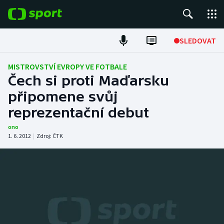
POPULÁRNÍ
SLEDOVAT
Fotbal
MISTROVSTVÍ EVROPY VE FOTBALE
Čech si proti Maďarsku
Hokej
připomene svůj
reprezentační debut
Tenis
ono
Atletika
1. 6. 2012
|
Zdroj:
ČTK
Cyklistika
DALŠÍ SPORTY
Americký fotbal
NEPŘEHLÉDNĚTE