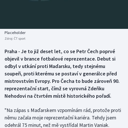
Baseball a softbal
Soutěže
Basketbal
Historické návraty
Biatlon
Aplikace ČT sport
Placeholder
Zdroj:
ČT sport
Boby a skeleton
AZ kvíz
Praha - Je to již deset let, co se Petr Čech poprvé
objevil v brance fotbalové reprezentace. Debut si
Box
odbyl v utkání proti Maďarsku, tedy stejnému
Curling
soupeři, proti kterému se postaví v generálce před
mistrovstvím Evropy. Pro Čecha to bude zároveň 90.
Dostihy
reprezentační start, čímž se vyrovná Zdeňku
Nehodovi na čtvrtém místě historického pořadí.
Florbal
"Na zápas s Maďarskem vzpomínám rád, protože proti
Futsal
němu začala moje reprezentační kariéra. Tehdy jsem
odehrál 75 minut, než mě vystřídal Martin Vaniak.
Golf