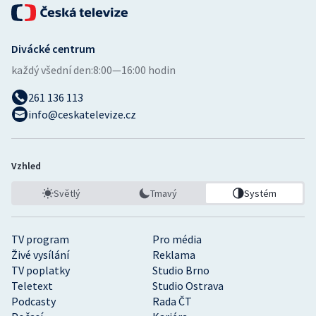
Divácké centrum
každý všední den:
8:00—16:00 hodin
261 136 113
info@ceskatelevize.cz
Vzhled
Světlý
Tmavý
Systém
TV program
Pro média
Živé vysílání
Reklama
TV poplatky
Studio Brno
Teletext
Studio Ostrava
Podcasty
Rada ČT