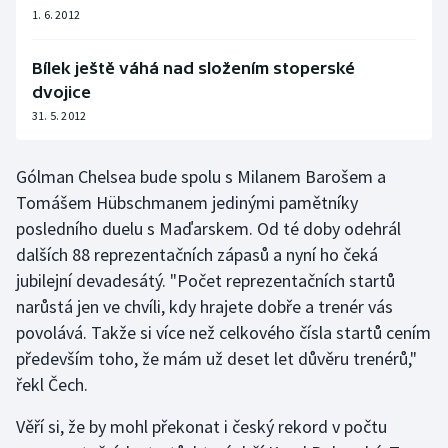
1. 6. 2012
Olympijské hry
Bílek ještě váhá nad složením stoperské
Parasport
dvojice
31. 5. 2012
Plavání
Plážový volejbal
Gólman Chelsea bude spolu s Milanem Barošem a
Tomášem Hübschmanem jedinými pamětníky
Ragby
posledního duelu s Maďarskem. Od té doby odehrál
dalších 88 reprezentačních zápasů a nyní ho čeká
Rychlobruslení
jubilejní devadesátý. "Počet reprezentačních startů
narůstá jen ve chvíli, kdy hrajete dobře a trenér vás
Rychlostní kanoistika
povolává. Takže si více než celkového čísla startů cením
především toho, že mám už deset let důvěru trenérů,"
Short track
řekl Čech.
Sportovní střelba
Věří si, že by mohl překonat i český rekord v počtu