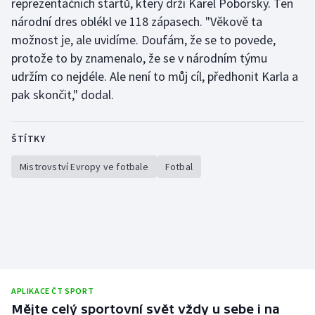
reprezentačních startů, který drží Karel Poborský. Ten
Stolní tenis
národní dres oblékl ve 118 zápasech. "Věkově ta
možnost je, ale uvidíme. Doufám, že se to povede,
Triatlon
protože to by znamenalo, že se v národním týmu
udržím co nejdéle. Ale není to můj cíl, předhonit Karla a
Veslování
pak skončit," dodal.
Vodní slalom
ŠTÍTKY
Volejbal
Mistrovství Evropy ve fotbale
Fotbal
Ostatní
APLIKACE ČT SPORT
Mějte celý sportovní svět vždy u sebe i na