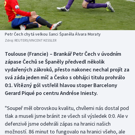
Baseball a softbal
Soutěže
Basketbal
Historické návraty
Biatlon
Aplikace ČT sport
Petr Čech chytá velkou šanci Španěla Álvara Moraty
Zdroj:
REUTERS/VINCENT KESSLER
Boby a skeleton
AZ kvíz
Toulouse (Francie) – Brankář Petr Čech v úvodním
zápase Čechů se Španěly předvedl několik
Box
vydařených zákroků, přesto nakonec nechal projít za
Curling
svá záda jeden míč a Česko s obhájci titulu prohrálo
0:1. Vítězný gól vstřelil hlavou stoper Barcelony
Dostihy
Gerard Piqué po centru Andrése Iniesty.
Florbal
"Soupeř měl obrovskou kvalitu, chvílemi nás dostal pod
tlak a museli jsme bránit ze všech sil výsledek 0:0. Ale v
Futsal
defenzivě jsme odehráli zápas na hranici našich
možností. 86 minut to fungovalo na hranici všeho, ale
Golf