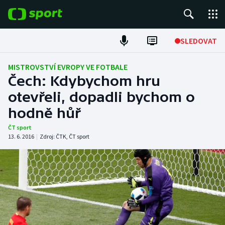
POPULÁRNÍ
SLEDOVAT
Fotbal
MISTROVSTVÍ EVROPY VE FOTBALE
Čech: Kdybychom hru
Hokej
otevřeli, dopadli bychom o
hodně hůř
Tenis
ČT sport
Atletika
13. 6. 2016
|
Zdroj:
ČTK
,
ČT sport
Cyklistika
DALŠÍ SPORTY
Americký fotbal
NEPŘEHLÉDNĚTE