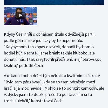
Olympijské hry
Parasport
Plavání
Kdyby Češi hráli s obhájcem titulu odvážnější partii,
podle gólmanské jedničky by to nepomohlo.
Plážový volejbal
"Kdybychom ten zápas otevřeli, dopadli bychom o
hodně hůř. Nechtěli jsme bránit takhle hluboko, ale
Ragby
donutili nás. I tak si vytvořili přečíslení, mají obrovskou
kvalitu," podotkl Čech.
Rychlobruslení
V utkání dlouho držel tým několika kvalitními zákroky.
Rychlostní kanoistika
"Bylo tam pár závarů, kdy se to tam odráželo mezi
hráči a já moc neviděl. Mohlo se to odrazit kamkoliv, ale
Short track
vždycky jsem to dobře přečetl a postavením si to
Sportovní střelba
trochu ulehčil," konstatoval Čech.