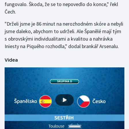
fungovalo. Škoda, že se to nepovedlo do konce," řekl
Čech.
Gymnastika
"Drželi jsme je 86 minut na nerozhodném skóre a nebyli
Házená
jsme daleko, abychom to udrželi. Ale Španělé mají tým
s obrovskými individualitami a kvalitou a nahrávka
Jezdectví
Iniesty na Piquého rozhodla," dodal brankář Arsenalu.
Judo
Videa
Krasobruslení
Lezení
Lyže a snowboard
Moderní pětiboj
Motorsport