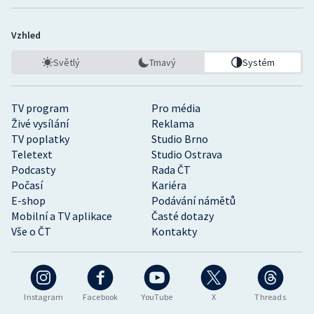
Vzhled
Světlý
Tmavý
Systém
TV program
Pro média
Živé vysílání
Reklama
TV poplatky
Studio Brno
Teletext
Studio Ostrava
Podcasty
Rada ČT
Počasí
Kariéra
E-shop
Podávání námětů
Mobilní a TV aplikace
Časté dotazy
Vše o ČT
Kontakty
Instagram
Facebook
YouTube
X
Threads