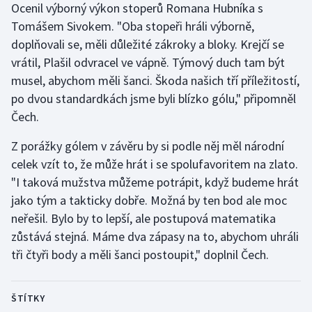
Ocenil výborný výkon stoperů Romana Hubníka s
Stolní tenis
Tomášem Sivokem. "Oba stopeři hráli výborně,
doplňovali se, měli důležité zákroky a bloky. Krejčí se
Triatlon
vrátil, Plašil odvracel ve vápně. Týmový duch tam být
Veslování
musel, abychom měli šanci. Škoda našich tří příležitostí,
po dvou standardkách jsme byli blízko gólu," připomněl
Vodní slalom
Čech.
Volejbal
Z porážky gólem v závěru by si podle něj měl národní
celek vzít to, že může hrát i se spolufavoritem na zlato.
Ostatní
"I taková mužstva můžeme potrápit, když budeme hrát
jako tým a takticky dobře. Možná by ten bod ale moc
neřešil. Bylo by to lepší, ale postupová matematika
zůstává stejná. Máme dva zápasy na to, abychom uhráli
tři čtyři body a měli šanci postoupit," doplnil Čech.
ŠTÍTKY