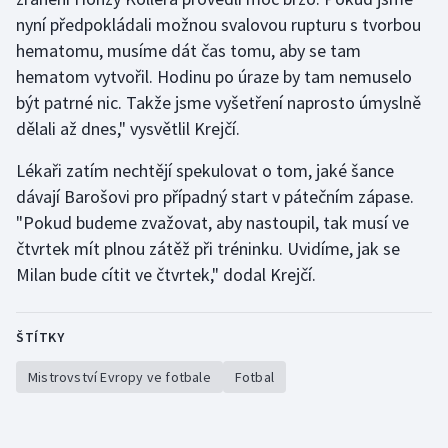
Stolní tenis
nyní předpokládali možnou svalovou rupturu s tvorbou
hematomu, musíme dát čas tomu, aby se tam
Triatlon
hematom vytvořil. Hodinu po úraze by tam nemuselo
být patrné nic. Takže jsme vyšetření naprosto úmyslně
Veslování
dělali až dnes," vysvětlil Krejčí.
Vodní slalom
Lékaři zatím nechtějí spekulovat o tom, jaké šance
dávají Barošovi pro případný start v pátečním zápase.
Volejbal
"Pokud budeme zvažovat, aby nastoupil, tak musí ve
čtvrtek mít plnou zátěž při tréninku. Uvidíme, jak se
Ostatní
Milan bude cítit ve čtvrtek," dodal Krejčí.
ŠTÍTKY
Mistrovství Evropy ve fotbale
Fotbal