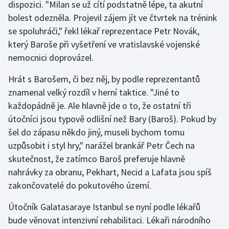
dispozici. "Milan se už cítí podstatně lépe, ta akutní
bolest odezněla. Projevil zájem jít ve čtvrtek na trénink
Gymnastika
se spoluhráči," řekl lékař reprezentace Petr Novák,
který Baroše při vyšetření ve vratislavské vojenské
Házená
nemocnici doprovázel.
Jezdectví
Hrát s Barošem, či bez něj, by podle reprezentantů
znamenal velký rozdíl v herní taktice. "Jiné to
Judo
každopádně je. Ale hlavně jde o to, že ostatní tři
útočníci jsou typově odlišní než Bary (Baroš). Pokud by
Krasobruslení
šel do zápasu někdo jiný, museli bychom tomu
uzpůsobit i styl hry," narážel brankář Petr Čech na
Lezení
skutečnost, že zatímco Baroš preferuje hlavně
Lyže a snowboard
nahrávky za obranu, Pekhart, Necid a Lafata jsou spíš
zakončovatelé do pokutového území.
Moderní pětiboj
Útočník Galatasaraye Istanbul se nyní podle lékařů
bude věnovat intenzivní rehabilitaci. Lékaři národního
Motorsport