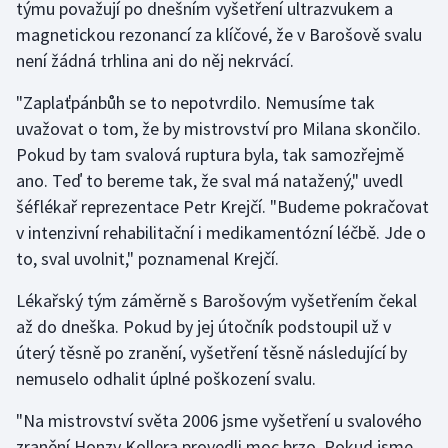
týmu považují po dnešním vyšetření ultrazvukem a
Olympijské hry
magnetickou rezonancí za klíčové, že v Barošově svalu
není žádná trhlina ani do něj nekrvácí.
Parasport
"Zaplaťpánbůh se to nepotvrdilo. Nemusíme tak
Plavání
uvažovat o tom, že by mistrovství pro Milana skončilo.
Pokud by tam svalová ruptura byla, tak samozřejmě
Plážový volejbal
ano. Teď to bereme tak, že sval má natažený," uvedl
šéflékař reprezentace Petr Krejčí. "Budeme pokračovat
Ragby
v intenzivní rehabilitační i medikamentózní léčbě. Jde o
to, sval uvolnit," poznamenal Krejčí.
Rychlobruslení
Lékařský tým záměrně s Barošovým vyšetřením čekal
Rychlostní kanoistika
až do dneška. Pokud by jej útočník podstoupil už v
úterý těsně po zranění, vyšetření těsně následující by
Short track
nemuselo odhalit úplné poškození svalu.
Sportovní střelba
"Na mistrovství světa 2006 jsme vyšetření u svalového
zranění Honzy Kollera provedli moc brzo. Pokud jsme