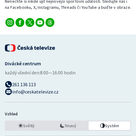
Nenechte si nikde ujít nejnovější sportovní události. Sledujte nás i
na Facebooku, X, Instagramu, Threads či YouTube a buďte v obraze.
Divácké centrum
každý všední den:
8:00—16:00 hodin
261 136 113
info@ceskatelevize.cz
Vzhled
Světlý
Tmavý
Systém