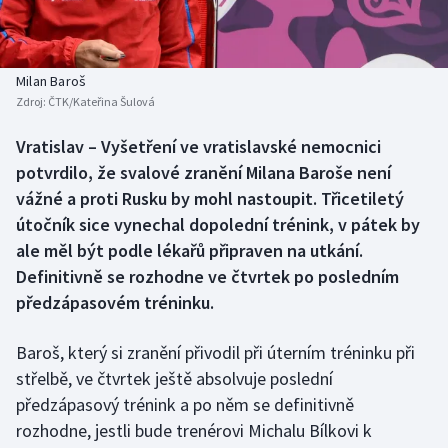
Baseball a softbal
Soutěže
Basketbal
Historické návraty
Milan Baroš
Zdroj:
ČTK/Kateřina Šulová
Biatlon
Aplikace ČT sport
Vratislav – Vyšetření ve vratislavské nemocnici
Boby a skeleton
AZ kvíz
potvrdilo, že svalové zranění Milana Baroše není
vážné a proti Rusku by mohl nastoupit. Třicetiletý
Box
útočník sice vynechal dopolední trénink, v pátek by
ale měl být podle lékařů připraven na utkání.
Curling
Definitivně se rozhodne ve čtvrtek po posledním
předzápasovém tréninku.
Dostihy
Florbal
Baroš, který si zranění přivodil při úterním tréninku při
střelbě, ve čtvrtek ještě absolvuje poslední
Futsal
předzápasový trénink a po něm se definitivně
rozhodne, jestli bude trenérovi Michalu Bílkovi k
Golf