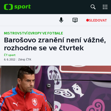
POPULÁRNÍ
SLEDOVAT
Fotbal
MISTROVSTVÍ EVROPY VE FOTBALE
Barošovo zranění není vážné,
Hokej
rozhodne se ve čtvrtek
Tenis
ČT sport
6. 6. 2012
|
Zdroj:
ČTK
Atletika
Cyklistika
DALŠÍ SPORTY
Americký fotbal
NEPŘEHLÉDNĚTE