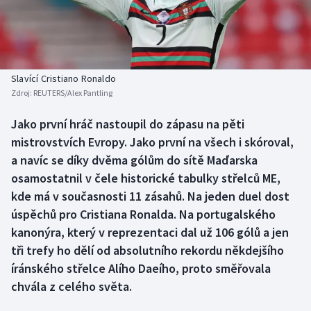
Baseball a softbal
Soutěže
Basketbal
Historické návraty
Biatlon
Aplikace ČT sport
Slavící Cristiano Ronaldo
Zdroj:
REUTERS/Alex Pantling
Boby a skeleton
AZ kvíz
Jako první hráč nastoupil do zápasu na pěti
mistrovstvích Evropy. Jako první na všech i skóroval,
Box
a navíc se díky dvěma gólům do sítě Maďarska
Curling
osamostatnil v čele historické tabulky střelců ME,
kde má v současnosti 11 zásahů. Na jeden duel dost
Dostihy
úspěchů pro Cristiana Ronalda. Na portugalského
kanonýra, který v reprezentaci dal už 106 gólů a jen
Florbal
tři trefy ho dělí od absolutního rekordu někdejšího
íránského střelce Alího Daeího, proto směřovala
Futsal
chvála z celého světa.
Golf