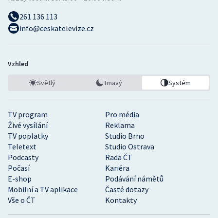
261 136 113
info@ceskatelevize.cz
Vzhled
Světlý
Tmavý
Systém
TV program
Pro média
Živé vysílání
Reklama
TV poplatky
Studio Brno
Teletext
Studio Ostrava
Podcasty
Rada ČT
Počasí
Kariéra
E-shop
Podávání námětů
Mobilní a TV aplikace
Časté dotazy
Vše o ČT
Kontakty