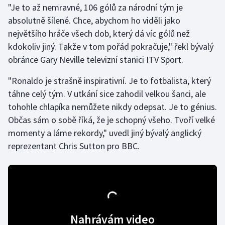
"Je to až nemravné, 106 gólů za národní tým je
absolutně šílené. Chce, abychom ho viděli jako
Gymnastika
největšího hráče všech dob, který dá víc gólů než
kdokoliv jiný. Takže v tom pořád pokračuje," řekl bývalý
Házená
obránce Gary Neville televizní stanici ITV Sport.
Jezdectví
"Ronaldo je strašně inspirativní. Je to fotbalista, který
táhne celý tým. V utkání sice zahodil velkou šanci, ale
Judo
tohohle chlapíka nemůžete nikdy odepsat. Je to génius.
Občas sám o sobě říká, že je schopný všeho. Tvoří velké
Krasobruslení
momenty a láme rekordy," uvedl jiný bývalý anglický
Lezení
reprezentant Chris Sutton pro BBC.
Lyže a snowboard
Moderní pětiboj
Motorsport
Nahrávám video