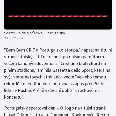
Olympijské hry
Parasport
Plavání
Sestřih utkání Maďarsko - Portugalsko
Zdroj:
ČT sport
Plážový volejbal
"Bum Bum CR 7 a Portugalsko stoupá," napsal na titulní
stránce italský list Tuttosport po dalším památném
Ragby
večeru kanonýra Juventusu. "Cristiano bral rekord na
plném stadionu," zmínila Gazzetta dello Sport, která na
Rychlobruslení
svých internetových stránkách vedle "velkého tématu
Rychlostní kanoistika
rekordů kolem Ronalda" přirovnala zápas před 55 tisíci
lidmi v Puskás Aréně v dnešní době "k rockovému
Short track
koncertu".
Sportovní střelba
Portugalský sportovní deník O Jogo na titulní straně
hlásal: "Ukončili to jako šampioni." Konkurenční Record