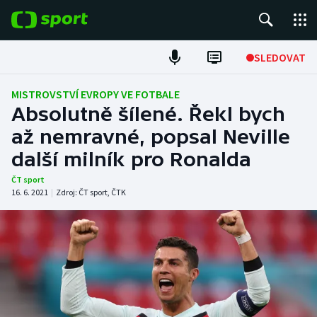
POPULÁRNÍ
SLEDOVAT
Fotbal
MISTROVSTVÍ EVROPY VE FOTBALE
Absolutně šílené. Řekl bych
Hokej
až nemravné, popsal Neville
další milník pro Ronalda
Tenis
ČT sport
Atletika
16. 6. 2021
|
Zdroj:
ČT sport
,
ČTK
Cyklistika
DALŠÍ SPORTY
Americký fotbal
NEPŘEHLÉDNĚTE