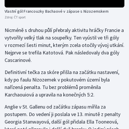
Stolní tenis
Vlastní gól Francouzky Bachaové v zápase s Nizozemskem
Triatlon
Zdroj:
ČT sport
Nicméně s druhou půlí přebraly aktivitu hráčky Francie a
Veslování
vytvořily velký tlak na soupeřky. Ten vyústil ve tři góly
v rozmezí šesti minut, kterým zcela otočily vývoj utkání.
Vodní slalom
Nejprve se trefila Katotová. Pak následovaly dva góly
Volejbal
Cascarinové.
Definitivní tečka za skóre přišla na začátku nastavení,
Ostatní
kdy po faulu Nizozemek v pokutovém území byla
nařízená penalta. Tu bez problémů proměnila
Karchaouiová a upravila na konečných 5:2.
Anglie v St. Gallenu od začátku zápasu mířila za
postupem. Do vedení ji poslala ve 13. minutě z penalty
Georgia Stanwayová, další gól přidala Ella Tooneová,