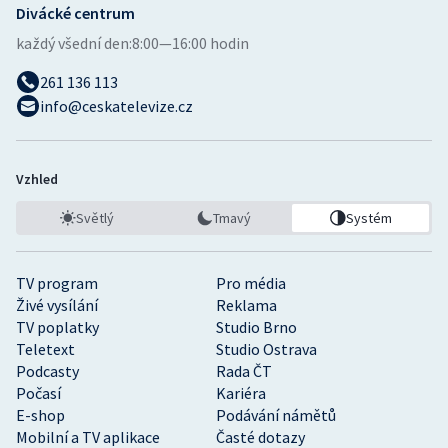
Divácké centrum
každý všední den:
8:00—16:00 hodin
261 136 113
info@ceskatelevize.cz
Vzhled
Světlý
Tmavý
Systém
TV program
Pro média
Živé vysílání
Reklama
TV poplatky
Studio Brno
Teletext
Studio Ostrava
Podcasty
Rada ČT
Počasí
Kariéra
E-shop
Podávání námětů
Mobilní a TV aplikace
Časté dotazy