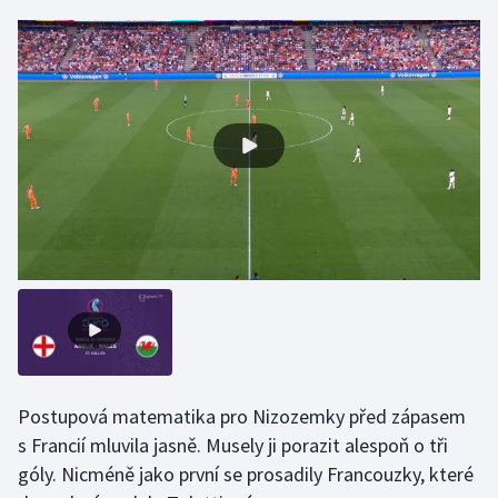
Gymnastika
Házená
Jezdectví
Judo
Krasobruslení
Lezení
Lyže a snowboard
Postupová matematika pro Nizozemky před zápasem
Moderní pětiboj
s Francií mluvila jasně. Musely ji porazit alespoň o tři
góly. Nicméně jako první se prosadily Francouzky, které
Motorsport