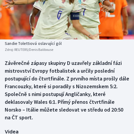
Baseball a softbal
Soutěže
Basketbal
Historické návraty
Biatlon
Aplikace ČT sport
Sandie Tolettiová oslavující gól
Boby a skeleton
AZ kvíz
Zdroj:
REUTERS/Denis Balibouse
Box
Závěrečné zápasy skupiny D uzavřely základní fázi
mistrovství Evropy fotbalistek a určily poslední
Curling
postupující do čtvrtfinále. Z prvního místa prošly dále
Francouzky, které si poradily s Nizozemskem 5:2.
Dostihy
Společně s nimi postupují Angličanky, které
deklasovaly Wales 6:1. Přímý přenos čtvrtfinále
Florbal
Norsko – Itálie můžete sledovat ve středu od 20:50
na ČT sport.
Futsal
Videa
Golf