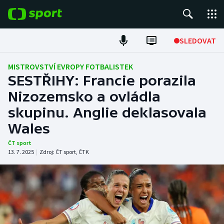
POPULÁRNÍ
SLEDOVAT
Fotbal
MISTROVSTVÍ EVROPY FOTBALISTEK
SESTŘIHY: Francie porazila
Hokej
Nizozemsko a ovládla
skupinu. Anglie deklasovala
Tenis
Wales
Atletika
ČT sport
13. 7. 2025
|
Zdroj:
ČT sport
,
ČTK
Cyklistika
DALŠÍ SPORTY
Americký fotbal
NEPŘEHLÉDNĚTE