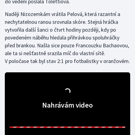
do vedení poslala Tolettiová.
Olympijské hry
Naději Nizozemkám vrátila Pelová, která razantní a
nechytatelnou ranou srovnala skóre. Stejná hráčka
Parasport
vytvořila další šanci o čtvrt hodiny později, kdy po
povedeném náběhu hledala přihrávkou spoluhráčky
Plavání
před brankou. Našla sice pouze Francouzku Bachaovou,
Plážový volejbal
ale ta si nešťastně srazila míč do vlastní sítě.
V poločase tak byl stav 2:1 pro fotbalistky v oranžovém.
Ragby
Rychlobruslení
Rychlostní kanoistika
Nahrávám video
Short track
Sportovní střelba