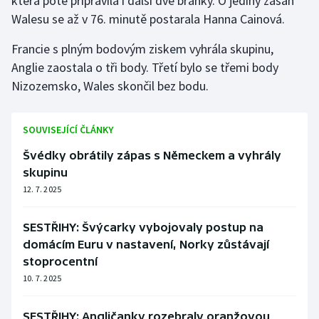
která poté připravila i další dvě branky. O jediný zásah
Walesu se až v 76. minutě postarala Hanna Cainová.
Francie s plným bodovým ziskem vyhrála skupinu,
Anglie zaostala o tři body. Třetí bylo se třemi body
Nizozemsko, Wales skončil bez bodu.
SOUVISEJÍCÍ ČLÁNKY
Švédky obrátily zápas s Německem a vyhrály
skupinu
12. 7. 2025
SESTŘIHY: Švýcarky vybojovaly postup na
domácím Euru v nastavení, Norky zůstávají
stoprocentní
10. 7. 2025
SESTŘIHY: Angličanky rozebraly oranžovou