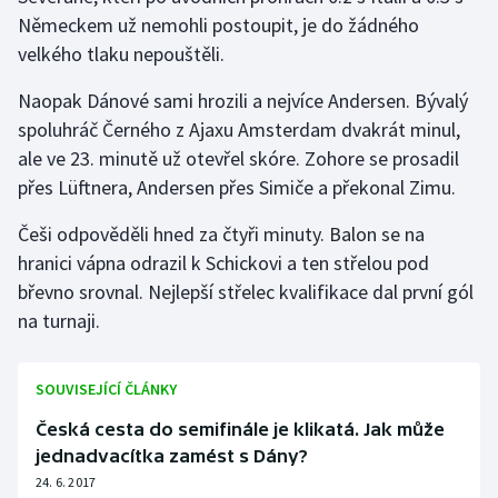
Stolní tenis
Německem už nemohli postoupit, je do žádného
velkého tlaku nepouštěli.
Triatlon
Naopak Dánové sami hrozili a nejvíce Andersen. Bývalý
Veslování
spoluhráč Černého z Ajaxu Amsterdam dvakrát minul,
ale ve 23. minutě už otevřel skóre. Zohore se prosadil
Vodní slalom
přes Lüftnera, Andersen přes Simiče a překonal Zimu.
Volejbal
Češi odpověděli hned za čtyři minuty. Balon se na
hranici vápna odrazil k Schickovi a ten střelou pod
Ostatní
břevno srovnal. Nejlepší střelec kvalifikace dal první gól
na turnaji.
SOUVISEJÍCÍ ČLÁNKY
Česká cesta do semifinále je klikatá. Jak může
jednadvacítka zamést s Dány?
24. 6. 2017