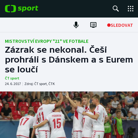
POPULÁRNÍ
SLEDOVAT
Fotbal
MISTROVSTVÍ EVROPY "21" VE FOTBALE
Zázrak se nekonal. Češi
Hokej
prohráli s Dánskem a s Eurem
se loučí
Tenis
ČT sport
Atletika
24. 6. 2017
|
Zdroj:
ČT sport
,
ČTK
Cyklistika
DALŠÍ SPORTY
Americký fotbal
NEPŘEHLÉDNĚTE