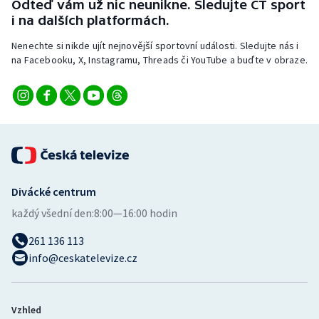
Odteď vám už nic neunikne. Sledujte ČT sport
i na dalších platformách.
Nenechte si nikde ujít nejnovější sportovní události. Sledujte nás i
na Facebooku, X, Instagramu, Threads či YouTube a buďte v obraze.
Divácké centrum
každý všední den:
8:00—16:00 hodin
261 136 113
info@ceskatelevize.cz
Vzhled