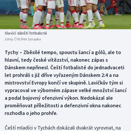
Baseball a softbal
Soutěže
Basketbal
Historické návraty
Biatlon
Aplikace ČT sport
Slavící dánští fotbalisté
Zdroj:
ČTK/Petr Sznapka
Boby a skeleton
AZ kvíz
Tychy – Zběsilé tempo, spoustu šancí a gólů, ale to
hlavní, tedy české vítězství, nakonec zápas s
Box
Dánskem nepřinesl. Čeští fotbalisté do jednadvaceti
Curling
let prohráli s již dříve vyřazeným Dánskem 2:4 a na
mistrovství Evropy končí ve skupině. Lavičkův tým si
Dostihy
vypracoval ve výborném zápase velké množství šancí
a podal bojovný ofenzivní výkon. Nedokázal ale
Florbal
proměňovat příležitosti a defenzivní okna nakonec
rozhodla o jeho prohře.
Futsal
Čeští mladíci v Tychách dokázali dvakrát vyrovnat, na
Golf