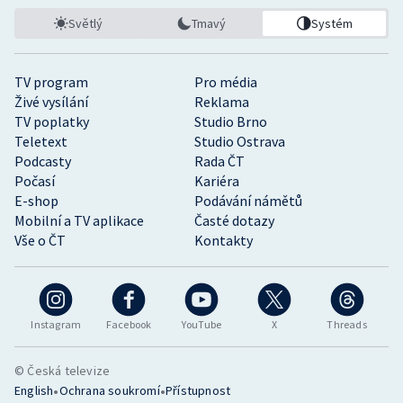
Světlý
Tmavý
Systém
TV program
Pro média
Živé vysílání
Reklama
TV poplatky
Studio Brno
Teletext
Studio Ostrava
Podcasty
Rada ČT
Počasí
Kariéra
E-shop
Podávání námětů
Mobilní a TV aplikace
Časté dotazy
Vše o ČT
Kontakty
Instagram
Facebook
YouTube
X
Threads
© Česká televize
•
•
English
Ochrana soukromí
Přístupnost