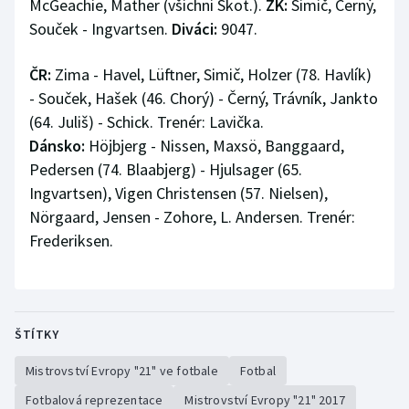
McGeachie, Mather (všichni Skot.).
ŽK:
Simič, Černý,
Souček - Ingvartsen.
Diváci:
9047.
ČR:
Zima - Havel, Lüftner, Simič, Holzer (78. Havlík)
- Souček, Hašek (46. Chorý) - Černý, Trávník, Jankto
(64. Juliš) - Schick. Trenér: Lavička.
Dánsko:
Höjbjerg - Nissen, Maxsö, Banggaard,
Pedersen (74. Blaabjerg) - Hjulsager (65.
Ingvartsen), Vigen Christensen (57. Nielsen),
Nörgaard, Jensen - Zohore, L. Andersen. Trenér:
Frederiksen.
ŠTÍTKY
Mistrovství Evropy "21" ve fotbale
Fotbal
Fotbalová reprezentace
Mistrovství Evropy "21" 2017