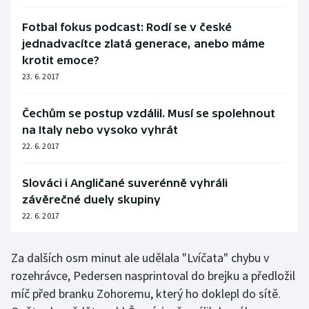
Fotbal fokus podcast: Rodí se v české
jednadvacítce zlatá generace, anebo máme
krotit emoce?
23. 6. 2017
Čechům se postup vzdálil. Musí se spolehnout
na Italy nebo vysoko vyhrát
22. 6. 2017
Slováci i Angličané suverénně vyhráli
závěrečné duely skupiny
22. 6. 2017
Za dalších osm minut ale udělala "Lvíčata" chybu v
rozehrávce, Pedersen nasprintoval do brejku a předložil
míč před branku Zohoremu, který ho doklepl do sítě.