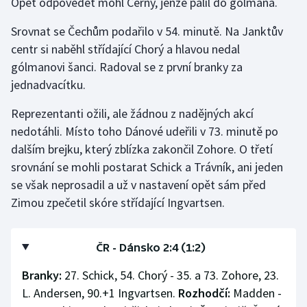
Opět odpovědět mohl Černý, jenže pálil do gólmana.
Srovnat se Čechům podařilo v 54. minutě. Na Janktův
centr si naběhl střídající Chorý a hlavou nedal
gólmanovi šanci. Radoval se z první branky za
jednadvacítku.
Reprezentanti ožili, ale žádnou z nadějných akcí
nedotáhli. Místo toho Dánové udeřili v 73. minutě po
dalším brejku, který zblízka zakončil Zohore. O třetí
srovnání se mohli postarat Schick a Trávník, ani jeden
se však neprosadil a už v nastavení opět sám před
Zimou zpečetil skóre střídající Ingvartsen.
ČR - Dánsko 2:4 (1:2)
Branky:
27. Schick, 54. Chorý - 35. a 73. Zohore, 23.
L. Andersen, 90.+1 Ingvartsen.
Rozhodčí:
Madden -