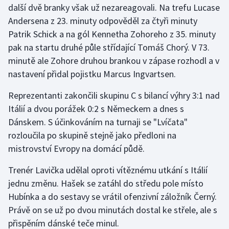
další dvě branky však už nezareagovali. Na trefu Lucase
Andersena z 23. minuty odpověděl za čtyři minuty
Gymnastika
Patrik Schick a na gól Kennetha Zohoreho z 35. minuty
pak na startu druhé půle střídající Tomáš Chorý. V 73.
Házená
minutě ale Zohore druhou brankou v zápase rozhodl a v
Jezdectví
nastavení přidal pojistku Marcus Ingvartsen.
Reprezentanti zakončili skupinu C s bilancí výhry 3:1 nad
Judo
Itálií a dvou porážek 0:2 s Německem a dnes s
Dánskem. S účinkováním na turnaji se "Lvíčata"
Krasobruslení
rozloučila po skupině stejně jako předloni na
Lezení
mistrovství Evropy na domácí půdě.
Trenér Lavička udělal oproti vítěznému utkání s Itálií
Lyže a snowboard
jednu změnu. Hašek se zatáhl do středu pole místo
Moderní pětiboj
Hubínka a do sestavy se vrátil ofenzivní záložník Černý.
Právě on se už po dvou minutách dostal ke střele, ale s
Motorsport
přispěním dánské teče minul.