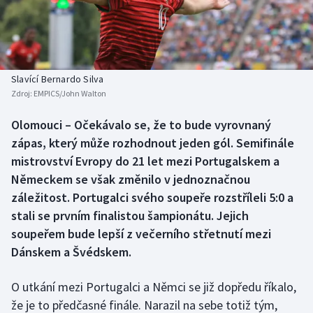
Baseball a softbal
Soutěže
Basketbal
Historické návraty
Biatlon
Aplikace ČT sport
Slavící Bernardo Silva
Zdroj:
EMPICS/John Walton
Boby a skeleton
AZ kvíz
Olomouci – Očekávalo se, že to bude vyrovnaný
zápas, který může rozhodnout jeden gól. Semifinále
Box
mistrovství Evropy do 21 let mezi Portugalskem a
Curling
Německem se však změnilo v jednoznačnou
záležitost. Portugalci svého soupeře rozstříleli 5:0 a
Dostihy
stali se prvním finalistou šampionátu. Jejich
soupeřem bude lepší z večerního střetnutí mezi
Florbal
Dánskem a Švédskem.
Futsal
O utkání mezi Portugalci a Němci se již dopředu říkalo,
že je to předčasné finále. Narazil na sebe totiž tým,
Golf