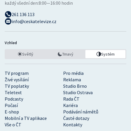
každý všední den:
8:00—16:00 hodin
261 136 113
info@ceskatelevize.cz
Vzhled
Světlý
Tmavý
Systém
TV program
Pro média
Živé vysílání
Reklama
TV poplatky
Studio Brno
Teletext
Studio Ostrava
Podcasty
Rada ČT
Počasí
Kariéra
E-shop
Podávání námětů
Mobilní a TV aplikace
Časté dotazy
Vše o ČT
Kontakty