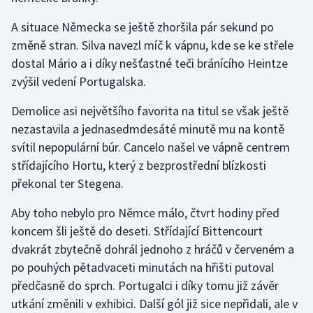
A situace Německa se ještě zhoršila pár sekund po
změně stran. Silva navezl míč k vápnu, kde se ke střele
dostal Mário a i díky nešťastné teči bránícího Heintze
zvýšil vedení Portugalska.
Demolice asi největšího favorita na titul se však ještě
nezastavila a jednasedmdesáté minutě mu na kontě
svítil nepopulární búr. Cancelo našel ve vápně centrem
střídajícího Hortu, který z bezprostřední blízkosti
překonal ter Stegena.
Aby toho nebylo pro Němce málo, čtvrt hodiny před
koncem šli ještě do deseti. Střídající Bittencourt
dvakrát zbytečně dohrál jednoho z hráčů v červeném a
po pouhých pětadvaceti minutách na hřišti putoval
předčasně do sprch. Portugalci i díky tomu již závěr
utkání změnili v exhibici. Další gól již sice nepřidali, ale v