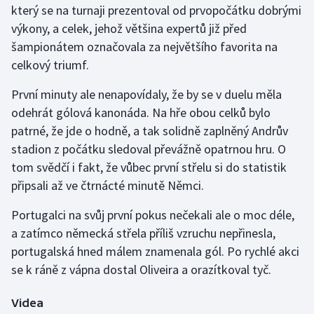
který se na turnaji prezentoval od prvopočátku dobrými
výkony, a celek, jehož většina expertů již před
Gymnastika
šampionátem označovala za největšího favorita na
celkový triumf.
Házená
První minuty ale nenapovídaly, že by se v duelu měla
Jezdectví
odehrát gólová kanonáda. Na hře obou celků bylo
patrné, že jde o hodně, a tak solidně zaplněný Andrův
Judo
stadion z počátku sledoval převážně opatrnou hru. O
tom svědčí i fakt, že vůbec první střelu si do statistik
Krasobruslení
připsali až ve čtrnácté minutě Němci.
Lezení
Portugalci na svůj první pokus nečekali ale o moc déle,
a zatímco německá střela příliš vzruchu nepřinesla,
Lyže a snowboard
portugalská hned málem znamenala gól. Po rychlé akci
Moderní pětiboj
se k ráně z vápna dostal Oliveira a orazítkoval tyč.
Motorsport
Videa