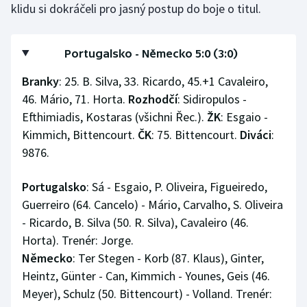
klidu si dokráčeli pro jasný postup do boje o titul.
Portugalsko - Německo 5:0 (3:0)
Branky
: 25. B. Silva, 33. Ricardo, 45.+1 Cavaleiro,
46. Mário, 71. Horta.
Rozhodčí
: Sidiropulos -
Efthimiadis, Kostaras (všichni Řec.).
ŽK
: Esgaio -
Kimmich, Bittencourt.
ČK
: 75. Bittencourt.
Diváci
:
9876.
Portugalsko
: Sá - Esgaio, P. Oliveira, Figueiredo,
Guerreiro (64. Cancelo) - Mário, Carvalho, S. Oliveira
- Ricardo, B. Silva (50. R. Silva), Cavaleiro (46.
Horta). Trenér: Jorge.
Německo
: Ter Stegen - Korb (87. Klaus), Ginter,
Heintz, Günter - Can, Kimmich - Younes, Geis (46.
Meyer), Schulz (50. Bittencourt) - Volland. Trenér: