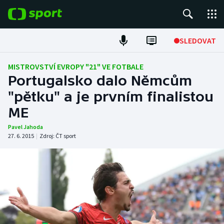
POPULÁRNÍ
SLEDOVAT
Fotbal
MISTROVSTVÍ EVROPY "21" VE FOTBALE
Portugalsko dalo Němcům
Hokej
"pětku" a je prvním finalistou
ME
Tenis
Pavel Jahoda
Atletika
27. 6. 2015
|
Zdroj:
ČT sport
Cyklistika
DALŠÍ SPORTY
Americký fotbal
NEPŘEHLÉDNĚTE