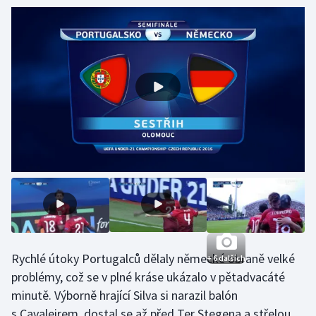
Olympijské hry
Parasport
Plavání
Plážový volejbal
Ragby
Rychlobruslení
Rychlostní kanoistika
Rychlé útoky Portugalců dělaly německé obraně velké
Short track
+ 6 dalších
problémy, což se v plné kráse ukázalo v pětadvacáté
Sportovní střelba
minutě. Výborně hrající Silva si narazil balón
s Cavaleirem, dostal se až před Ter Stegena a střelou