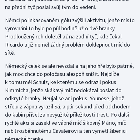
Stolní tenis
na přední tyč poslal svůj tým do vedení.
Triatlon
Němci po inkasovaném gólu zvýšili aktivitu, jenže místo
vyrovnání to bylo po půl hodině už o dvě branky.
Veslování
Prodloužený roh doletěl až na zadní tyč, kde čekal
Ricardo a již neměl žádný problém doklepnout míč do
Vodní slalom
sítě.
Volejbal
Německý celek se ale nevzdal a na jeho hře bylo patrné,
jak moc chce do poločasu alespoň snížit. Nejblíže
Ostatní
k tomu měl Schulz, ke kterému se odrazil pokus
Kimmicha, jenže skákavý míč nedokázal poslat do
odkryté branky. Neujal se ani pokus Younese, jehož
střelu z vápna vyrazil Sá, a pár sekund před odchodem
do kabin přišel za nevyužité příležitosti trest. Po další
rychlé akci si zasekl ve vápně míč šikovný Mário, míč
nabil rozběhnutému Cavaleirovi a ten vymetl šibenici
německé branky.