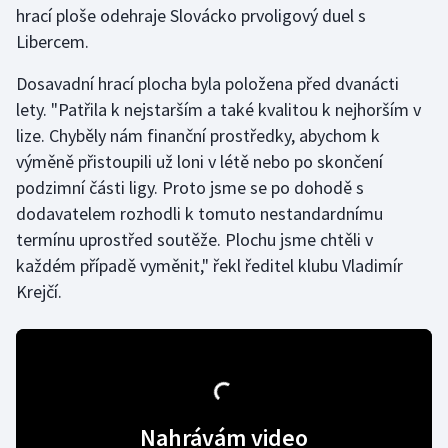
hrací ploše odehraje Slovácko prvoligový duel s
Libercem.
Gymnastika
Dosavadní hrací plocha byla položena před dvanácti
Házená
lety. "Patřila k nejstarším a také kvalitou k nejhorším v
lize. Chyběly nám finanční prostředky, abychom k
Jezdectví
výměně přistoupili už loni v létě nebo po skončení
podzimní části ligy. Proto jsme se po dohodě s
Judo
dodavatelem rozhodli k tomuto nestandardnímu
termínu uprostřed soutěže. Plochu jsme chtěli v
Krasobruslení
každém případě vyměnit," řekl ředitel klubu Vladimír
Lezení
Krejčí.
Lyže a snowboard
Moderní pětiboj
Motorsport
Nahrávám video