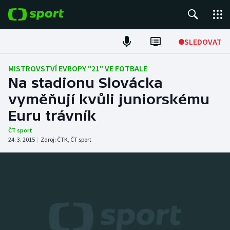
POPULÁRNÍ
SLEDOVAT
Fotbal
MISTROVSTVÍ EVROPY "21" VE FOTBALE
Na stadionu Slovácka
Hokej
vyměňují kvůli juniorskému
Euru trávník
Tenis
ČT sport
Atletika
24. 3. 2015
|
Zdroj:
ČTK
,
ČT sport
Cyklistika
DALŠÍ SPORTY
Americký fotbal
NEPŘEHLÉDNĚTE