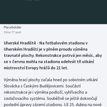
Baseball a softbal
Soutěže
Basketbal
Historické návraty
Biatlon
Aplikace ČT sport
Placeholder
Zdroj:
ČT sport
Boby a skeleton
AZ kvíz
Uherské Hradiště - Na fotbalovém stadionu v
Uherském Hradišti je v plném proudu výměna
Box
travnaté plochy. Rekonstrukce potrvá jen měsíc, aby
Curling
se v červnu mohla na stadionu odehrát tři utkání
mistrovství Evropy hráčů do 21 let.
Dostihy
Výměna hrací plochy začala hned po sobotním utkání
Florbal
Slovácka s Českými Budějovicemi. Součástí
rekonstrukce je i výměna podloží, vyhřívacího a
Futsal
zavlažovacího systému. Souběžně se ještě dokončují
poslední úpravy zázemí stadionu. Už 25. dubna na nové
Golf