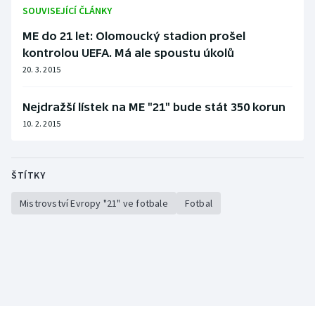
Stolní tenis
SOUVISEJÍCÍ ČLÁNKY
ME do 21 let: Olomoucký stadion prošel
Triatlon
kontrolou UEFA. Má ale spoustu úkolů
20. 3. 2015
Veslování
Nejdražší lístek na ME "21" bude stát 350 korun
Vodní slalom
10. 2. 2015
Volejbal
ŠTÍTKY
Ostatní
Mistrovství Evropy "21" ve fotbale
Fotbal