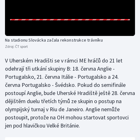
Olympijské hry
Parasport
Plavání
Na stadionu Slovácka začala rekonstrukce trávníku
Zdroj:
ČT sport
Plážový volejbal
V Uherském Hradišti se v rámci ME hráčů do 21 let
odehrají tři utkání skupiny B: 18. června Anglie -
Ragby
Portugalsko, 21. června Itálie - Portugalsko a 24.
června Portugalsko - Švédsko. Pokud do semifinále
Rychlobruslení
postoupí Anglie, bude Uherské Hradiště ještě 28. června
Rychlostní kanoistika
dějištěm duelu třetích týmů ze skupin o postup na
olympijský turnaj v Riu de Janeiro. Anglie nemůže
Short track
postoupit, protože na OH mohou startovat sportovci
jen pod hlavičkou Velké Británie.
Sportovní střelba