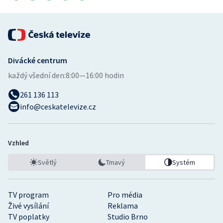
Divácké centrum
každý všední den:
8:00—16:00 hodin
261 136 113
info@ceskatelevize.cz
Vzhled
Světlý
Tmavý
Systém
TV program
Pro média
Živé vysílání
Reklama
TV poplatky
Studio Brno