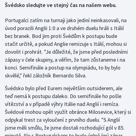
Švédsko sledujte ve stejný čas na našem webu.
Gymnastika
Portugalci zatím na turnaji jako jediní neinkasovali, na
úvod porazili Anglii 1:0 a ve druhém duelu hráli s Itálií
Házená
bez branek. Bod jim proti Švédům k postupu bude
Jezdectví
stačit určitě, a pokud Anglie remizuje s Itálií, mohou si
dovolit i prohrát. "Je důležité, že jsme před posledními
Judo
zápasy v čele skupiny, a věřím, že tam zůstaneme i na
konci. Semifinále a postup na olympiádu, to by bylo
Krasobruslení
skvělé," řekl záložník Bernardo Silva.
Lezení
Švédsko bylo před Eurem největším outsiderem, ale
teď nemá k postupu daleko. Do semifinále ho pošle
Lyže a snowboard
vítězství a v případě výhry Itálie nad Anglií i remíza.
Švédové mohou opět využít obránce Milosevice, který si
Moderní pětiboj
odpykal trest za vyloučení z prvního duelu. "S Anglií
jsme měli smůlu, že jsme dostali rozhodující gól v 85.
Motorsport
minutě. Ale s Portugalskem to bude úplně jiný zápas,