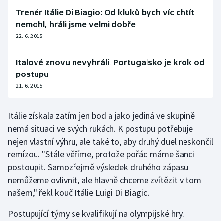
Stolní tenis
Trenér Itálie Di Biagio: Od kluků bych víc chtít
nemohl, hráli jsme velmi dobře
Triatlon
22. 6. 2015
Veslování
Italové znovu nevyhráli, Portugalsko je krok od
postupu
Vodní slalom
21. 6. 2015
Volejbal
Itálie získala zatím jen bod a jako jediná ve skupině
Ostatní
nemá situaci ve svých rukách. K postupu potřebuje
nejen vlastní výhru, ale také to, aby druhý duel neskončil
remízou. "Stále věříme, protože pořád máme šanci
postoupit. Samozřejmě výsledek druhého zápasu
nemůžeme ovlivnit, ale hlavně chceme zvítězit v tom
našem," řekl kouč Itálie Luigi Di Biagio.
Postupující týmy se kvalifikují na olympijské hry.