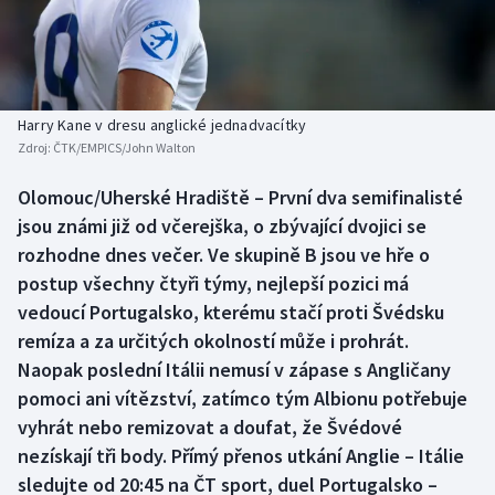
Baseball a softbal
Soutěže
Basketbal
Historické návraty
Biatlon
Aplikace ČT sport
Harry Kane v dresu anglické jednadvacítky
Zdroj:
ČTK/EMPICS/John Walton
Boby a skeleton
AZ kvíz
Olomouc/Uherské Hradiště – První dva semifinalisté
jsou známi již od včerejška, o zbývající dvojici se
Box
rozhodne dnes večer. Ve skupině B jsou ve hře o
Curling
postup všechny čtyři týmy, nejlepší pozici má
vedoucí Portugalsko, kterému stačí proti Švédsku
Dostihy
remíza a za určitých okolností může i prohrát.
Naopak poslední Itálii nemusí v zápase s Angličany
Florbal
pomoci ani vítězství, zatímco tým Albionu potřebuje
vyhrát nebo remizovat a doufat, že Švédové
Futsal
nezískají tři body. Přímý přenos utkání Anglie – Itálie
sledujte od 20:45 na ČT sport, duel Portugalsko –
Golf