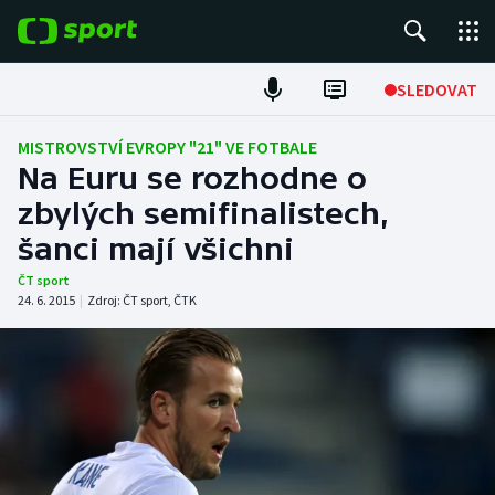
POPULÁRNÍ
SLEDOVAT
Fotbal
MISTROVSTVÍ EVROPY "21" VE FOTBALE
Na Euru se rozhodne o
Hokej
zbylých semifinalistech,
šanci mají všichni
Tenis
ČT sport
Atletika
24. 6. 2015
|
Zdroj:
ČT sport
,
ČTK
Cyklistika
DALŠÍ SPORTY
Americký fotbal
NEPŘEHLÉDNĚTE