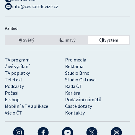
info@ceskatelevize.cz
Vzhled
Světlý
Tmavý
Systém
TV program
Pro média
Živé vysílání
Reklama
TV poplatky
Studio Brno
Teletext
Studio Ostrava
Podcasty
Rada ČT
Počasí
Kariéra
E-shop
Podávání námětů
Mobilní a TV aplikace
Časté dotazy
Vše o ČT
Kontakty