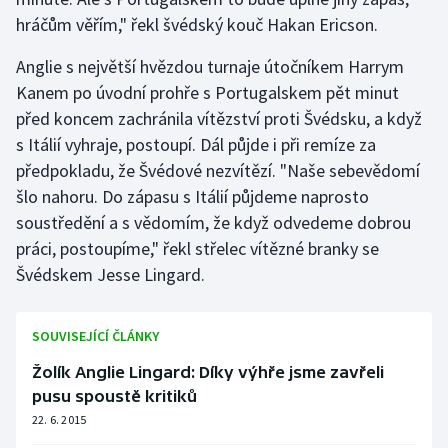
hráčům věřím," řekl švédský kouč Hakan Ericson.
Olympijské hry
Anglie s největší hvězdou turnaje útočníkem Harrym
Parasport
Kanem po úvodní prohře s Portugalskem pět minut
před koncem zachránila vítězství proti Švédsku, a když
Plavání
s Itálií vyhraje, postoupí. Dál půjde i při remíze za
předpokladu, že Švédové nezvítězí. "Naše sebevědomí
Plážový volejbal
šlo nahoru. Do zápasu s Itálií půjdeme naprosto
soustředění a s vědomím, že když odvedeme dobrou
Ragby
práci, postoupíme," řekl střelec vítězné branky se
Rychlobruslení
Švédskem Jesse Lingard.
Rychlostní kanoistika
SOUVISEJÍCÍ ČLÁNKY
Short track
Žolík Anglie Lingard: Díky výhře jsme zavřeli
pusu spoustě kritiků
Sportovní střelba
22. 6. 2015