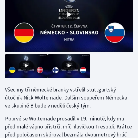
Gymnastika
Házená
Jezdectví
Judo
Krasobruslení
Lezení
Všechny tři německé branky vstřelil stuttgartský
útočník Nick Woltemade. Dalším soupeřem Německa
Lyže a snowboard
ve skupině B bude v neděli český tým.
Moderní pětiboj
Poprvé se Woltemade prosadil v 19. minutě, kdy mu
před malé vápno přistrčil míč hlavičkou Tresoldi. Krátce
Motorsport
před poločasem skóroval bezmála dvoumetrový hráč