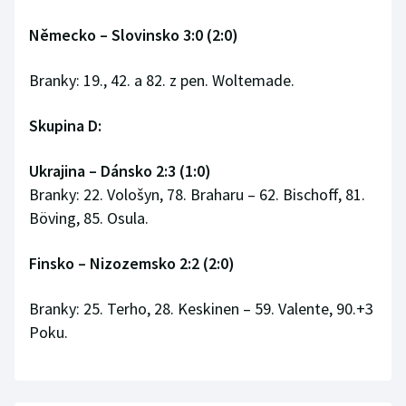
Stolní tenis
Německo
–
Slovinsko 3:0 (2:0)
Triatlon
Branky: 19., 42. a 82. z pen. Woltemade.
Veslování
Skupina D:
Vodní slalom
Ukrajina – Dánsko 2:3 (1:0)
Volejbal
Branky: 22. Vološyn, 78. Braharu – 62. Bischoff, 81.
Böving, 85. Osula.
Ostatní
Finsko – Nizozemsko 2:2 (2:0)
Branky: 25. Terho, 28. Keskinen – 59. Valente, 90.+3
Poku.