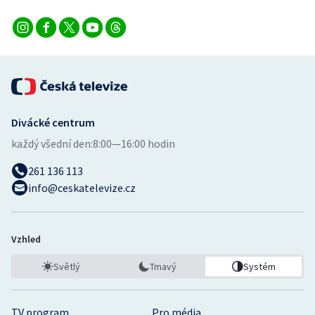
Divácké centrum
každý všední den:
8:00—16:00 hodin
261 136 113
info@ceskatelevize.cz
Vzhled
Světlý
Tmavý
Systém
TV program
Pro média