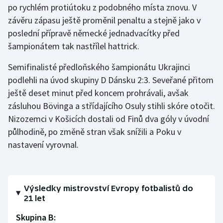
po rychlém protiútoku z podobného místa znovu. V
Olympijské hry
závěru zápasu ještě proměnil penaltu a stejně jako v
poslední přípravě německé jednadvacítky před
Parasport
šampionátem tak nastřílel hattrick.
Plavání
Semifinalisté předloňského šampionátu Ukrajinci
podlehli na úvod skupiny D Dánsku 2:3. Seveřané přitom
Plážový volejbal
ještě deset minut před koncem prohrávali, avšak
zásluhou Bövinga a střídajícího Osuly stihli skóre otočit.
Ragby
Nizozemci v Košicích dostali od Finů dva góly v úvodní
půlhodině, po změně stran však snížili a Poku v
Rychlobruslení
nastavení vyrovnal.
Rychlostní kanoistika
Short track
Výsledky mistrovství Evropy fotbalistů do
21 let
Sportovní střelba
Skupina B: