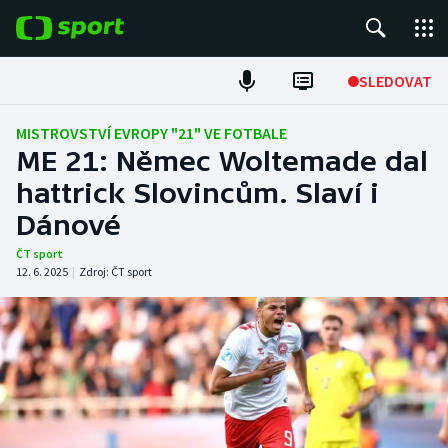
POPULÁRNÍ
SLEDOVAT
Fotbal
MISTROVSTVÍ EVROPY "21" VE FOTBALE
ME 21: Němec Woltemade dal
Hokej
hattrick Slovincům. Slaví i
Dánové
Tenis
ČT sport
Atletika
12. 6. 2025
|
Zdroj:
ČT sport
Cyklistika
DALŠÍ SPORTY
Americký fotbal
NEPŘEHLÉDNĚTE