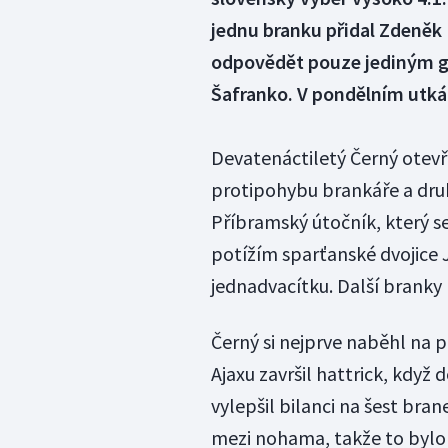
jednu branku přidal Zdeněk 
odpovědět pouze jediným gól
Šafranko. V pondělním utkán
Devatenáctiletý Černý otevř
protipohybu brankáře a druh
Příbramský útočník, který s
potížím sparťanské dvojice J
jednadvacítku. Další branky 
Černý si nejprve naběhl na 
Ajaxu završil hattrick, když 
vylepšil bilanci na šest bran
mezi nohama, takže to bylo 