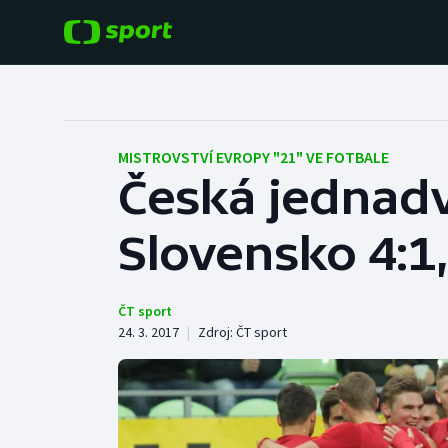
POPULÁRNÍ
DALŠÍ SPORTY
Fotbal
Americký fotbal
MISTROVSTVÍ EVROPY "21" VE FOTBALE
Česká jednadv
Hokej
Baseball a softbal
Slovensko 4:1,
Tenis
Basketbal
Atletika
Biatlon
ČT sport
24. 3. 2017
|
Zdroj:
ČT sport
Cyklistika
Boby a skeleton
Box