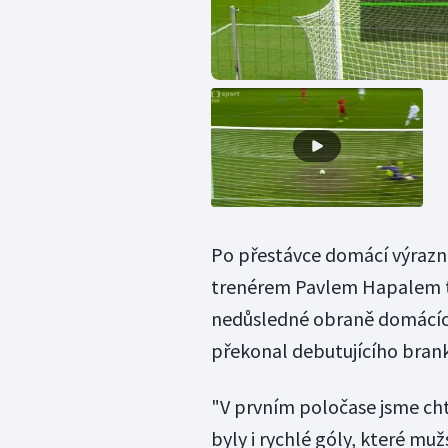
Po přestávce domácí výrazn
trenérem Pavlem Hapalem to
nedůsledné obraně domácích
překonal debutujícího brank
"V prvním poločase jsme cht
byly i rychlé góly, které mu