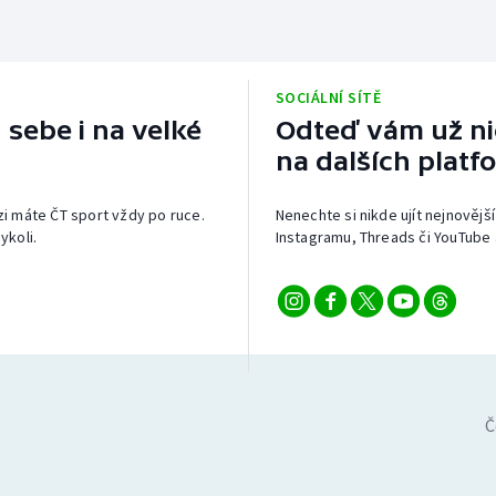
SOCIÁLNÍ SÍTĚ
 sebe i na velké
Odteď vám už nic
na dalších platf
izi máte ČT sport vždy po ruce.
Nenechte si nikde ujít nejnovější
ykoli.
Instagramu, Threads či YouTube 
Č