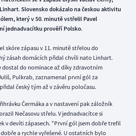
Linhart. Slovensko dokázalo na českou aktivitu
em, který v 50. minutě vstřelil Pavel
í jednadvacítku prověří Polsko.
el skóre zápasu v 11. minutě střelou do
ý zásah domácích přidal chvíli nato Linhart.
e dostal do nominace až díky zdravotním
uliš, Pulkrab, zaznamenal první gól za
přidal český tým až v závěru poločasu.
přihrávku Čermáka a v nastavení pak záložník
dorazil Nečasovu střelu. V jednadvacítce si
ek v devíti zápasech. "První gól jsem dobře trefil
dobře a rychle vyřešené. U ostatních bylo