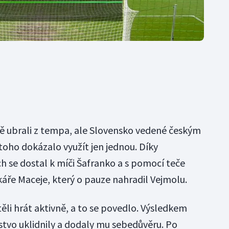
ě ubrali z tempa, ale Slovensko vedené českým
ho dokázalo využít jen jednou. Díky
 se dostal k míči Šafranko a s pomocí teče
áře Maceje, který o pauze nahradil Vejmolu.
ěli hrát aktivně, a to se povedlo. Výsledkem
žstvo uklidnily a dodaly mu sebedůvěru. Po