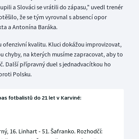
ili a Slováci se vrátili do zápasu," uvedl trenér
otěšilo, že se tým vyrovnal s absencí opor
kta a Antonína Baráka.
ofenzivní kvalitu. Kluci dokážou improvizovat,
sou chyby, na kterých musíme zapracovat, aby to
uč. Další přípravný duel s jednadvacítkou ho
proti Polsku.
as fotbalistů do 21 let v Karviné:
rný, 16. Linhart - 51. Šafranko. Rozhodčí: