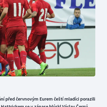
Moderní pětiboj
Triatlon
Motorsport
Veslování
Olympijské hry
Vodní slalom
Parasport
Volejbal
Plavání
Ostatní
Plážový volejbal
ní před červnovým Eurem čeští mladíci porazili
 Hattrickem se v zápase blýskl Václav Černý,