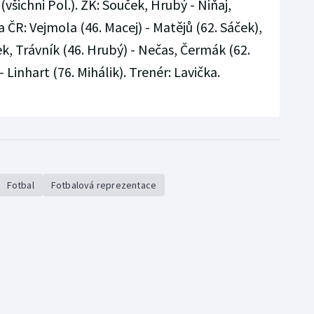
(všichni Pol.). ŽK: Souček, Hrubý - Niňaj,
a ČR: Vejmola (46. Macej) - Matějů (62. Sáček),
ek, Trávník (46. Hrubý) - Nečas, Čermák (62.
 Linhart (76. Mihálik). Trenér: Lavička.
Fotbal
Fotbalová reprezentace