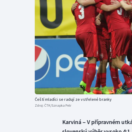
Curling
Dostihy
Florbal
Futsal
Golf
Gymnastika
Čeští mladíci se radují ze vstřelené branky
Zdroj:
ČTK/Sznapka Petr
Karviná ‒ V přípravném utká
slovenský výběr vysoko 4:1.