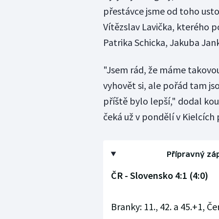
přestávce jsme od toho ustoup
Vítězslav Lavička, kterého p
Patrika Schicka, Jakuba Jan
"Jsem rád, že máme takovou 
vyhovět si, ale pořád tam j
příště bylo lepší," dodal ko
čeká už v pondělí v Kielcích 
Přípravný záp
ČR - Slovensko 4:1 (4:0)
Branky: 11., 42. a 45.+1, Če