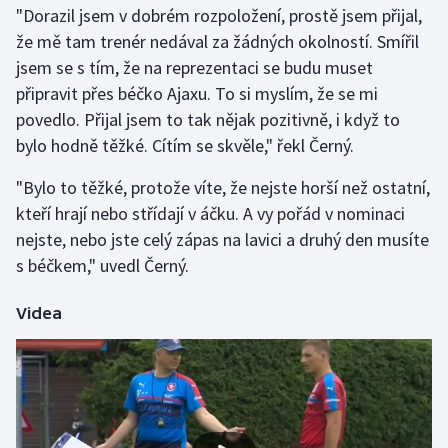
"Dorazil jsem v dobrém rozpoložení, prostě jsem přijal,
že mě tam trenér nedával za žádných okolností. Smířil
Gymnastika
jsem se s tím, že na reprezentaci se budu muset
připravit přes béčko Ajaxu. To si myslím, že se mi
Házená
povedlo. Přijal jsem to tak nějak pozitivně, i když to
Jezdectví
bylo hodně těžké. Cítím se skvěle," řekl Černý.
"Bylo to těžké, protože víte, že nejste horší než ostatní,
Judo
kteří hrají nebo střídají v áčku. A vy pořád v nominaci
nejste, nebo jste celý zápas na lavici a druhý den musíte
Krasobruslení
s béčkem," uvedl Černý.
Lezení
Videa
Lyže a snowboard
Moderní pětiboj
Motorsport