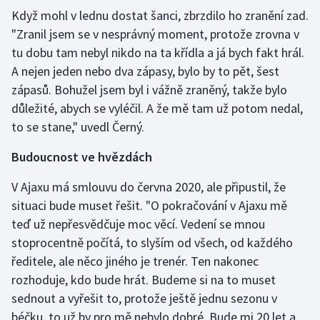
Stolní tenis
Když mohl v lednu dostat šanci, zbrzdilo ho zranění zad.
"Zranil jsem se v nesprávný moment, protože zrovna v
Triatlon
tu dobu tam nebyl nikdo na ta křídla a já bych fakt hrál.
A nejen jeden nebo dva zápasy, bylo by to pět, šest
Veslování
zápasů. Bohužel jsem byl i vážně zraněný, takže bylo
důležité, abych se vyléčil. A že mě tam už potom nedal,
Vodní slalom
to se stane," uvedl Černý.
Volejbal
Budoucnost ve hvězdách
Ostatní
V Ajaxu má smlouvu do června 2020, ale připustil, že
situaci bude muset řešit. "O pokračování v Ajaxu mě
teď už nepřesvědčuje moc věcí. Vedení se mnou
stoprocentně počítá, to slyším od všech, od každého
ředitele, ale něco jiného je trenér. Ten nakonec
rozhoduje, kdo bude hrát. Budeme si na to muset
sednout a vyřešit to, protože ještě jednu sezonu v
béčku, to už by pro mě nebylo dobré. Bude mi 20 let a