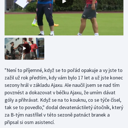
Olympijské hry
Parasport
Plavání
Plážový volejbal
Ragby
"Není to příjemné, když se to pořád opakuje a vy jste to
Rychlobruslení
zažil už rok předtím, kdy vám bylo 17 let a už jste konec
sezony hrál v základu Ajaxu. Ale naučil jsem se nad tím
Rychlostní kanoistika
povznést a dokazovat v béčku Ajaxu, že umím dávat
góly a přihrávat. Když se na to kouknu, co se týče čísel,
Short track
tak se to povedlo," dodal devatenáctiletý útočník, který
za B-tým nastřílel v této sezoně patnáct branek a
Sportovní střelba
připsal si osm asistencí.