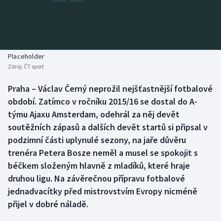
Baseball a softbal
Soutěže
Basketbal
Historické návraty
Biatlon
Aplikace ČT sport
Placeholder
Zdroj:
ČT sport
Boby a skeleton
AZ kvíz
Praha – Václav Černý neprožil nejšťastnější fotbalové
období. Zatímco v ročníku 2015/16 se dostal do A-
Box
týmu Ajaxu Amsterdam, odehrál za něj devět
Curling
soutěžních zápasů a dalších devět startů si připsal v
podzimní části uplynulé sezony, na jaře důvěru
Dostihy
trenéra Petera Bosze neměl a musel se spokojit s
béčkem složeným hlavně z mladíků, které hraje
Florbal
druhou ligu. Na závěrečnou přípravu fotbalové
jednadvacítky před mistrovstvím Evropy nicméně
Futsal
přijel v dobré náladě.
Golf