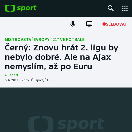
POPULÁRNÍ
SLEDOVAT
Fotbal
MISTROVSTVÍ EVROPY "21" VE FOTBALE
Černý: Znovu hrát 2. ligu by
Hokej
nebylo dobré. Ale na Ajax
nemyslím, až po Euru
Tenis
ČT sport
Atletika
5. 6. 2017
|
Zdroj:
ČT sport
,
ČTK
Cyklistika
DALŠÍ SPORTY
Americký fotbal
NEPŘEHLÉDNĚTE