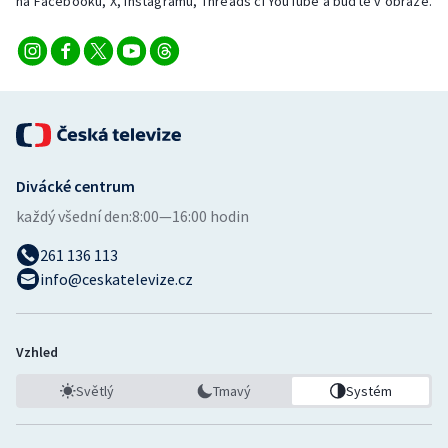
na Facebooku, X, Instagramu, Threads či YouTube a buďte v obraze.
Divácké centrum
každý všední den:
8:00—16:00 hodin
261 136 113
info@ceskatelevize.cz
Vzhled
Světlý
Tmavý
Systém