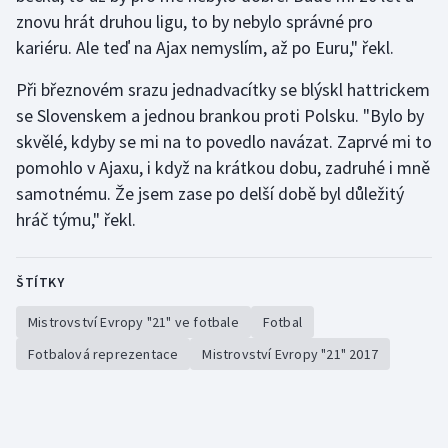
znovu hrát druhou ligu, to by nebylo správné pro
kariéru. Ale teď na Ajax nemyslím, až po Euru," řekl.
Při březnovém srazu jednadvacítky se blýskl hattrickem
se Slovenskem a jednou brankou proti Polsku. "Bylo by
skvělé, kdyby se mi na to povedlo navázat. Zaprvé mi to
pomohlo v Ajaxu, i když na krátkou dobu, zadruhé i mně
samotnému. Že jsem zase po delší době byl důležitý
hráč týmu," řekl.
ŠTÍTKY
Mistrovství Evropy "21" ve fotbale
Fotbal
Fotbalová reprezentace
Mistrovství Evropy "21" 2017