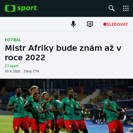
POPULÁRNÍ
SLEDOVAT
Fotbal
FOTBAL
Mistr Afriky bude znám až v
Hokej
roce 2022
Tenis
ČT sport
30. 6. 2020
|
Zdroj:
ČTK
Atletika
Cyklistika
DALŠÍ SPORTY
Americký fotbal
NEPŘEHLÉDNĚTE