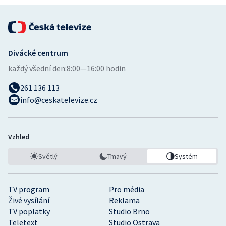
Stolní tenis
Triatlon
Divácké centrum
Veslování
každý všední den:
8:00—16:00 hodin
Vodní slalom
261 136 113
info@ceskatelevize.cz
Volejbal
Ostatní
Vzhled
Světlý
Tmavý
Systém
TV program
Pro média
Živé vysílání
Reklama
TV poplatky
Studio Brno
Teletext
Studio Ostrava