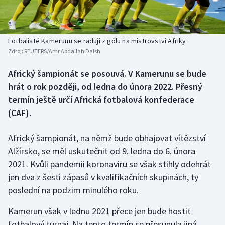
Baseball a softbal
Soutěže
Basketbal
Historické návraty
Fotbalisté Kamerunu se radují z gólu na mistrovství Afriky
Zdroj:
REUTERS/Amr Abdallah Dalsh
Biatlon
Aplikace ČT sport
Africký šampionát se posouvá. V Kamerunu se bude
Boby a skeleton
AZ kvíz
hrát o rok později, od ledna do února 2022. Přesný
termín ještě určí Africká fotbalová konfederace
Box
(CAF).
Curling
Africký šampionát, na němž bude obhajovat vítězství
Alžírsko, se měl uskutečnit od 9. ledna do 6. února
Dostihy
2021. Kvůli pandemii koronaviru se však stihly odehrát
Florbal
jen dva z šesti zápasů v kvalifikačních skupinách, ty
poslední na podzim minulého roku.
Futsal
Kamerun však v lednu 2021 přece jen bude hostit
fotbalový turnaj. Na tento termín se přesunula jiná
Golf