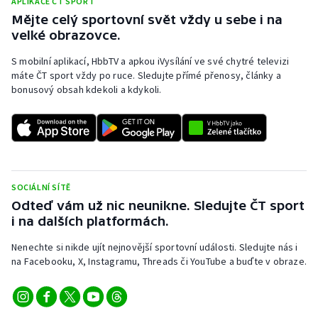
APLIKACE ČT SPORT
Mějte celý sportovní svět vždy u sebe i na
Olympijské hry
velké obrazovce.
Parasport
S mobilní aplikací, HbbTV a apkou iVysílání ve své chytré televizi
máte ČT sport vždy po ruce. Sledujte přímé přenosy, články a
Plavání
bonusový obsah kdekoli a kdykoli.
Plážový volejbal
Ragby
SOCIÁLNÍ SÍTĚ
Rychlobruslení
Odteď vám už nic neunikne. Sledujte ČT sport
i na dalších platformách.
Rychlostní kanoistika
Nenechte si nikde ujít nejnovější sportovní události. Sledujte nás i
Short track
na Facebooku, X, Instagramu, Threads či YouTube a buďte v obraze.
Sportovní střelba