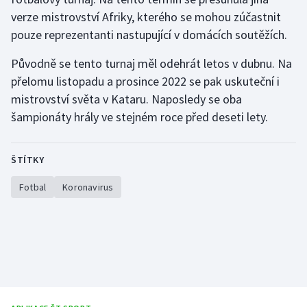
verze mistrovství Afriky, kterého se mohou zúčastnit
Gymnastika
pouze reprezentanti nastupující v domácích soutěžích.
Původně se tento turnaj měl odehrát letos v dubnu. Na
Házená
přelomu listopadu a prosince 2022 se pak uskuteční i
Jezdectví
mistrovství světa v Kataru. Naposledy se oba
šampionáty hrály ve stejném roce před deseti lety.
Judo
ŠTÍTKY
Krasobruslení
Fotbal
Koronavirus
Lezení
Lyže a snowboard
Moderní pětiboj
Motorsport