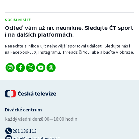
Olympijské hry
SOCIÁLNÍ SÍTĚ
Parasport
Odteď vám už nic neunikne. Sledujte ČT sport
i na dalších platformách.
Plavání
Nenechte si nikde ujít nejnovější sportovní události. Sledujte nás i
na Facebooku, X, Instagramu, Threads či YouTube a buďte v obraze.
Plážový volejbal
Ragby
Rychlobruslení
Rychlostní kanoistika
Divácké centrum
Short track
každý všední den:
8:00—16:00 hodin
Sportovní střelba
261 136 113
info@ceskatelevize.cz