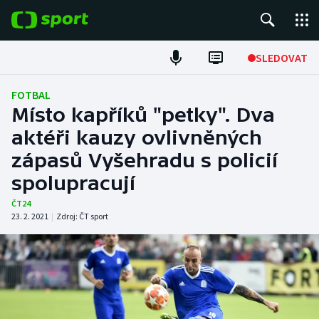
POPULÁRNÍ
SLEDOVAT
Fotbal
FOTBAL
Místo kapříků "petky". Dva
Hokej
aktéři kauzy ovlivněných
zápasů Vyšehradu s policií
Tenis
spolupracují
Atletika
ČT24
23. 2. 2021
|
Zdroj:
ČT sport
Cyklistika
DALŠÍ SPORTY
Americký fotbal
NEPŘEHLÉDNĚTE