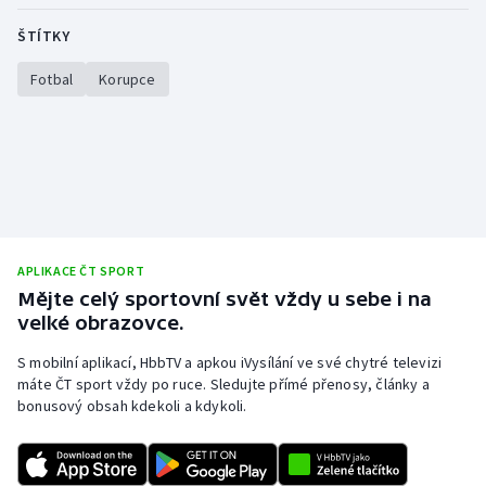
ŠTÍTKY
Gymnastika
Fotbal
Korupce
Házená
Jezdectví
Judo
Krasobruslení
APLIKACE ČT SPORT
Mějte celý sportovní svět vždy u sebe i na
Lezení
velké obrazovce.
Lyže a snowboard
S mobilní aplikací, HbbTV a apkou iVysílání ve své chytré televizi
máte ČT sport vždy po ruce. Sledujte přímé přenosy, články a
bonusový obsah kdekoli a kdykoli.
Moderní pětiboj
Motorsport