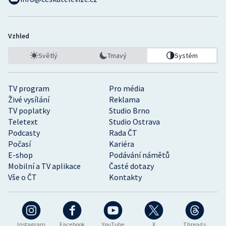
Stolní tenis
Triatlon
Vzhled
Veslování
Světlý
Tmavý
Systém
Vodní slalom
TV program
Pro média
Živé vysílání
Reklama
Volejbal
TV poplatky
Studio Brno
Teletext
Studio Ostrava
Ostatní
Podcasty
Rada ČT
Počasí
Kariéra
E-shop
Podávání námětů
Mobilní a TV aplikace
Časté dotazy
Vše o ČT
Kontakty
Instagram
Facebook
YouTube
X
Threads