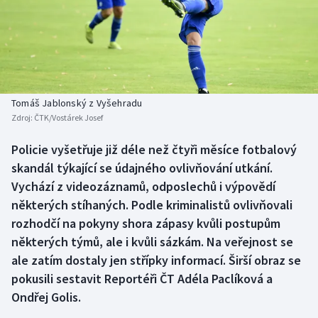
Baseball a softbal
Soutěže
Basketbal
Historické návraty
Biatlon
Aplikace ČT sport
Tomáš Jablonský z Vyšehradu
Boby a skeleton
AZ kvíz
Zdroj:
ČTK/Vostárek Josef
Box
Policie vyšetřuje již déle než čtyři měsíce fotbalový
skandál týkající se údajného ovlivňování utkání.
Curling
Vychází z videozáznamů, odposlechů i výpovědí
některých stíhaných. Podle kriminalistů ovlivňovali
Dostihy
rozhodčí na pokyny shora zápasy kvůli postupům
některých týmů, ale i kvůli sázkám. Na veřejnost se
Florbal
ale zatím dostaly jen střípky informací. Širší obraz se
pokusili sestavit Reportéři ČT Adéla Paclíková a
Futsal
Ondřej Golis.
Golf