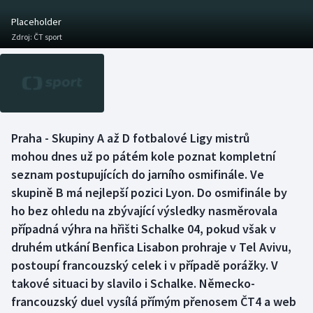
Baseball a softbal
Soutěže
Placeholder
Zdroj:
ČT sport
Basketbal
Historické návraty
Biatlon
Aplikace ČT sport
Boby a skeleton
AZ kvíz
Praha - Skupiny A až D fotbalové Ligy mistrů
Box
mohou dnes už po pátém kole poznat kompletní
seznam postupujících do jarního osmifinále. Ve
Curling
skupině B má nejlepší pozici Lyon. Do osmifinále by
ho bez ohledu na zbývající výsledky nasměrovala
Dostihy
případná výhra na hřišti Schalke 04, pokud však v
Florbal
druhém utkání Benfica Lisabon prohraje v Tel Avivu,
postoupí francouzský celek i v případě porážky. V
Futsal
takové situaci by slavilo i Schalke. Německo-
francouzský duel vysílá přímým přenosem ČT4 a web
Golf