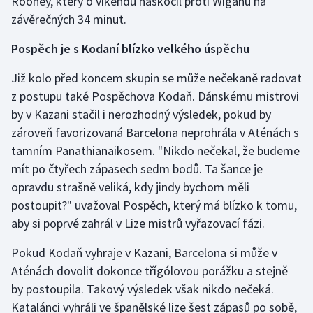
Rooney, který o víkendu naskočil proti Wiganu na
Stolní tenis
závěrečných 34 minut.
Triatlon
Pospěch je s Kodaní blízko velkého úspěchu
Již kolo před koncem skupin se může nečekaně radovat
Veslování
z postupu také Pospěchova Kodaň. Dánskému mistrovi
Vodní slalom
by v Kazani stačil i nerozhodný výsledek, pokud by
zároveň favorizovaná Barcelona neprohrála v Aténách s
Volejbal
tamním Panathianaikosem. "Nikdo nečekal, že budeme
mít po čtyřech zápasech sedm bodů. Ta šance je
Ostatní
opravdu strašně veliká, kdy jindy bychom měli
postoupit?" uvažoval Pospěch, který má blízko k tomu,
aby si poprvé zahrál v Lize mistrů vyřazovací fázi.
Pokud Kodaň vyhraje v Kazani, Barcelona si může v
Aténách dovolit dokonce třígólovou porážku a stejně
by postoupila. Takový výsledek však nikdo nečeká.
Katalánci vyhráli ve španělské lize šest zápasů po sobě,