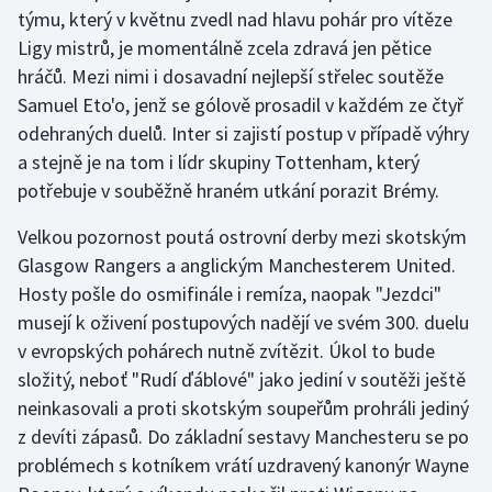
týmu, který v květnu zvedl nad hlavu pohár pro vítěze
Olympijské hry
Ligy mistrů, je momentálně zcela zdravá jen pětice
hráčů. Mezi nimi i dosavadní nejlepší střelec soutěže
Parasport
Samuel Eto'o, jenž se gólově prosadil v každém ze čtyř
odehraných duelů. Inter si zajistí postup v případě výhry
Plavání
a stejně je na tom i lídr skupiny Tottenham, který
potřebuje v souběžně hraném utkání porazit Brémy.
Plážový volejbal
Velkou pozornost poutá ostrovní derby mezi skotským
Ragby
Glasgow Rangers a anglickým Manchesterem United.
Hosty pošle do osmifinále i remíza, naopak "Jezdci"
Rychlobruslení
musejí k oživení postupových nadějí ve svém 300. duelu
v evropských pohárech nutně zvítězit. Úkol to bude
Rychlostní kanoistika
složitý, neboť "Rudí ďáblové" jako jediní v soutěži ještě
Short track
neinkasovali a proti skotským soupeřům prohráli jediný
z devíti zápasů. Do základní sestavy Manchesteru se po
Sportovní střelba
problémech s kotníkem vrátí uzdravený kanonýr Wayne