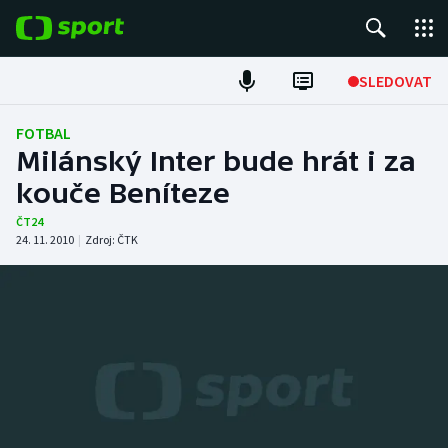
POPULÁRNÍ
SLEDOVAT
Fotbal
FOTBAL
Milánský Inter bude hrát i za
Hokej
kouče Beníteze
Tenis
ČT24
24. 11. 2010
|
Zdroj:
ČTK
Atletika
Cyklistika
DALŠÍ SPORTY
Americký fotbal
NEPŘEHLÉDNĚTE