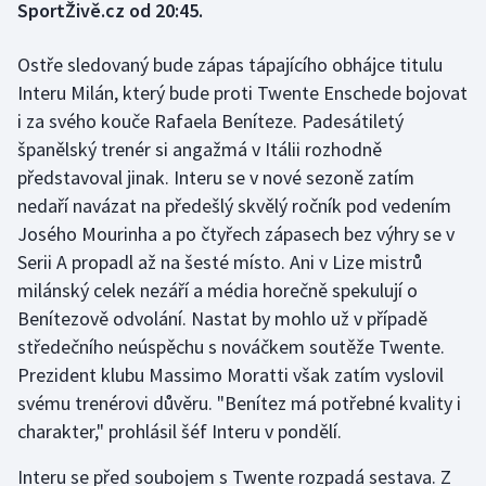
SportŽivě.cz od 20:45.
Gymnastika
Ostře sledovaný bude zápas tápajícího obhájce titulu
Interu Milán, který bude proti Twente Enschede bojovat
Házená
i za svého kouče Rafaela Beníteze. Padesátiletý
španělský trenér si angažmá v Itálii rozhodně
Jezdectví
představoval jinak. Interu se v nové sezoně zatím
nedaří navázat na předešlý skvělý ročník pod vedením
Judo
Josého Mourinha a po čtyřech zápasech bez výhry se v
Krasobruslení
Serii A propadl až na šesté místo. Ani v Lize mistrů
milánský celek nezáří a média horečně spekulují o
Lezení
Benítezově odvolání. Nastat by mohlo už v případě
středečního neúspěchu s nováčkem soutěže Twente.
Lyže a snowboard
Prezident klubu Massimo Moratti však zatím vyslovil
svému trenérovi důvěru. "Benítez má potřebné kvality i
Moderní pětiboj
charakter," prohlásil šéf Interu v pondělí.
Motorsport
Interu se před soubojem s Twente rozpadá sestava. Z