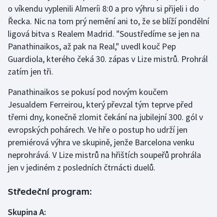
o víkendu vyplenili Almeríi 8:0 a pro výhru si přijeli i do
Řecka. Nic na tom prý nemění ani to, že se blíží pondělní
ligová bitva s Realem Madrid. "Soustředíme se jen na
Panathinaikos, až pak na Real," uvedl kouč Pep
Guardiola, kterého čeká 30. zápas v Lize mistrů. Prohrál
zatím jen tři.
Panathinaikos se pokusí pod novým koučem
Jesualdem Ferreirou, který převzal tým teprve před
třemi dny, konečně zlomit čekání na jubilejní 300. gól v
evropských pohárech. Ve hře o postup ho udrží jen
premiérová výhra ve skupině, jenže Barcelona venku
neprohrává. V Lize mistrů na hřištích soupeřů prohrála
jen v jediném z posledních čtrnácti duelů.
Středeční program:
Skupina A: