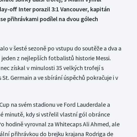
ay-off Inter porazil 3:1 Vancouver, kapitán
se přihrávkami podílel na dvou gólech
alo v šesté sezoně po vstupu do soutěže a dva a
 jeden z nejlepších fotbalistů historie Messi.
ec získal v minulosti 35 velkých trofejí s
s St. Germain a ve sbírání úspěchů pokračuje i v
LS Cup na svém stadionu ve Ford Lauderdale a
 minutě, kdy si vstřelil vlastní gól obránce
o hodině vyrovnal za Whitecaps Ali Ahmed, ale
eální přihrávkou do brejku krajana Rodriga de