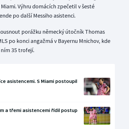
ól Miami. Výhru domácích zpečetil v šesté
nde po další Messiho asistenci.
skousnout porážku německý útočník Thomas
do MLS po konci angažmá v Bayernu Mnichov, kde
s ním 35 trofejí.
íce asistencemi. S Miami postoupil
em a třemi asistencemi řídil postup