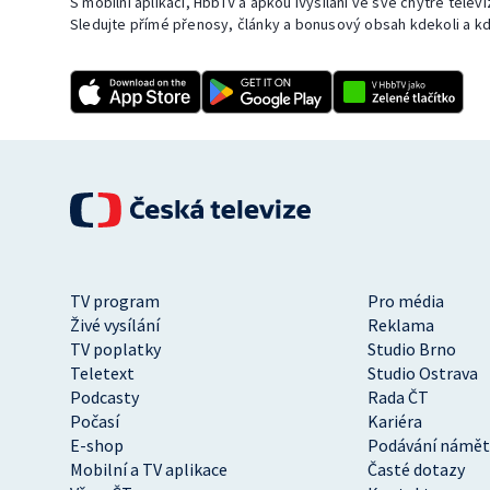
S mobilní aplikací, HbbTV a apkou iVysílání ve své chytré telev
Sledujte přímé přenosy, články a bonusový obsah kdekoli a kd
TV program
Pro média
Živé vysílání
Reklama
TV poplatky
Studio Brno
Teletext
Studio Ostrava
Podcasty
Rada ČT
Počasí
Kariéra
E-shop
Podávání námět
Mobilní a TV aplikace
Časté dotazy