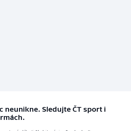
 neunikne. Sledujte ČT sport i
ormách.