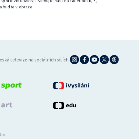
 sportovní události. Sledujte nás i na Facebooku, X,
a buďte v obraze.
eská televize na sociálních sítích:
din