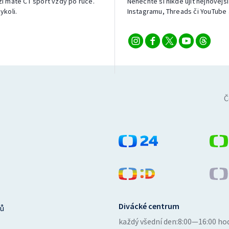
izi máte ČT sport vždy po ruce.
Nenechte si nikde ujít nejnovější
ykoli.
Instagramu, Threads či YouTube 
Č
Divácké centrum
ů
každý všední den:
8:00—16:00 ho