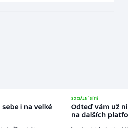
SOCIÁLNÍ SÍTĚ
 sebe i na velké
Odteď vám už nic
na dalších platf