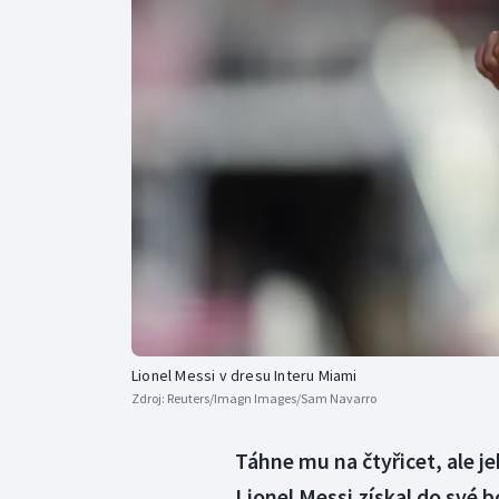
Curling
Dostihy
Florbal
Futsal
Golf
Gymnastika
Lionel Messi v dresu Interu Miami
Zdroj:
Reuters/Imagn Images/Sam Navarro
Táhne mu na čtyřicet, ale je
Lionel Messi získal do své b