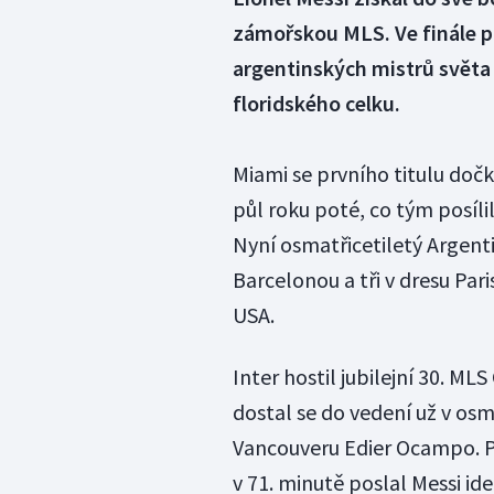
zámořskou MLS. Ve finále pl
argentinských mistrů světa 
floridského celku.
Miami se prvního titulu dočk
půl roku poté, co tým posílil
Nyní osmatřicetiletý Argentin
Barcelonou a tři v dresu Pari
USA.
Inter hostil jubilejní 30. M
dostal se do vedení už v osmé
Vancouveru Edier Ocampo. P
v 71. minutě poslal Messi id