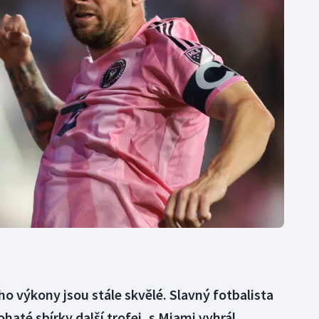
Moderní pětiboj
Triatlon
Motorsport
Veslování
Olympijské hry
Vodní slalom
Parasport
Volejbal
Plavání
Ostatní
Plážový volejbal
ho výkony jsou stále skvělé. Slavný fotbalista
ohaté sbírky další trofej, s Miami vyhrál