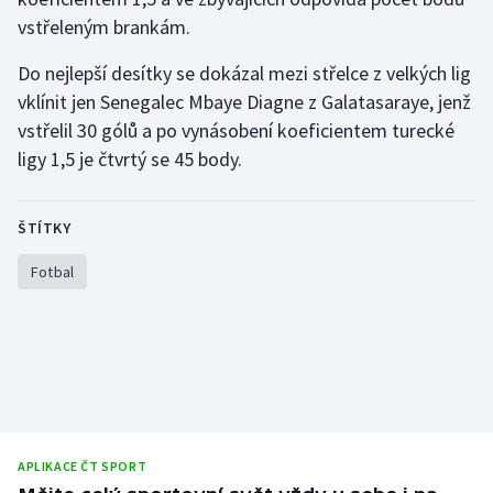
vstřeleným brankám.
Olympijské hry
Do nejlepší desítky se dokázal mezi střelce z velkých lig
Parasport
vklínit jen Senegalec Mbaye Diagne z Galatasaraye, jenž
vstřelil 30 gólů a po vynásobení koeficientem turecké
Plavání
ligy 1,5 je čtvrtý se 45 body.
Plážový volejbal
ŠTÍTKY
Ragby
Fotbal
Rychlobruslení
Rychlostní kanoistika
Short track
Sportovní střelba
APLIKACE ČT SPORT