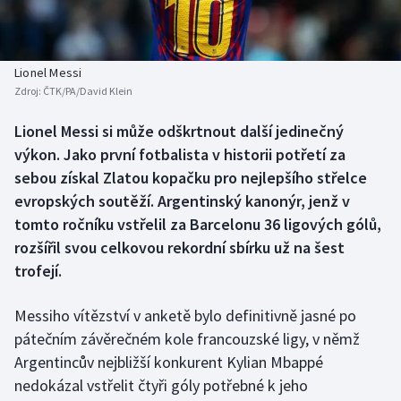
Baseball a softbal
Soutěže
Basketbal
Historické návraty
Lionel Messi
Zdroj:
ČTK/PA/David Klein
Biatlon
Aplikace ČT sport
Lionel Messi si může odškrtnout další jedinečný
Boby a skeleton
AZ kvíz
výkon. Jako první fotbalista v historii potřetí za
sebou získal Zlatou kopačku pro nejlepšího střelce
Box
evropských soutěží. Argentinský kanonýr, jenž v
tomto ročníku vstřelil za Barcelonu 36 ligových gólů,
Curling
rozšířil svou celkovou rekordní sbírku už na šest
trofejí.
Dostihy
Florbal
Messiho vítězství v anketě bylo definitivně jasné po
pátečním závěrečném kole francouzské ligy, v němž
Futsal
Argentincův nejbližší konkurent Kylian Mbappé
nedokázal vstřelit čtyři góly potřebné k jeho
Golf