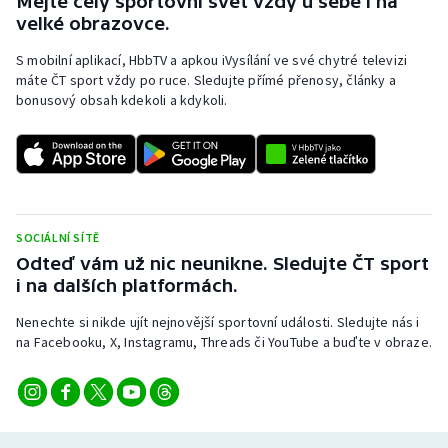
Mějte celý sportovní svět vždy u sebe i na
Stolní tenis
velké obrazovce.
S mobilní aplikací, HbbTV a apkou iVysílání ve své chytré televizi
Triatlon
máte ČT sport vždy po ruce. Sledujte přímé přenosy, články a
bonusový obsah kdekoli a kdykoli.
Veslování
Vodní slalom
Volejbal
SOCIÁLNÍ SÍTĚ
Ostatní
Odteď vám už nic neunikne. Sledujte ČT sport
i na dalších platformách.
Nenechte si nikde ujít nejnovější sportovní události. Sledujte nás i
na Facebooku, X, Instagramu, Threads či YouTube a buďte v obraze.