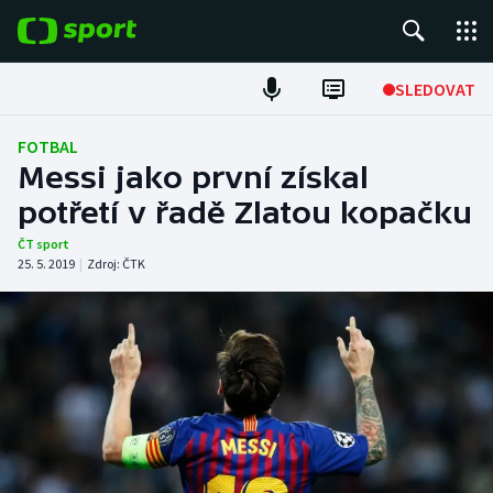
POPULÁRNÍ
SLEDOVAT
Fotbal
FOTBAL
Messi jako první získal
Hokej
potřetí v řadě Zlatou kopačku
Tenis
ČT sport
25. 5. 2019
|
Zdroj:
ČTK
Atletika
Cyklistika
DALŠÍ SPORTY
Americký fotbal
NEPŘEHLÉDNĚTE