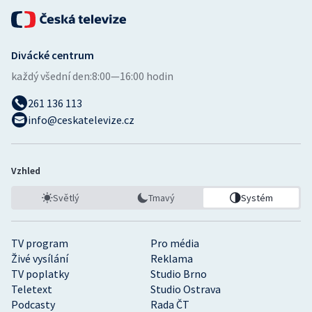
Divácké centrum
každý všední den:
8:00—16:00 hodin
261 136 113
info@ceskatelevize.cz
Vzhled
Světlý
Tmavý
Systém
TV program
Pro média
Živé vysílání
Reklama
TV poplatky
Studio Brno
Teletext
Studio Ostrava
Podcasty
Rada ČT