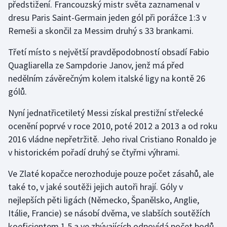
předstižení. Francouzský mistr světa zaznamenal v
dresu Paris Saint-Germain jeden gól při porážce 1:3 v
Gymnastika
Remeši a skončil za Messim druhý s 33 brankami.
Házená
Třetí místo s největší pravděpodobností obsadí Fabio
Quagliarella ze Sampdorie Janov, jenž má před
Jezdectví
nedělním závěrečným kolem italské ligy na kontě 26
gólů.
Judo
Nyní jednatřicetiletý Messi získal prestižní střelecké
Krasobruslení
ocenění poprvé v roce 2010, poté 2012 a 2013 a od roku
2016 vládne nepřetržitě. Jeho rival Cristiano Ronaldo je
Lezení
v historickém pořadí druhý se čtyřmi výhrami.
Lyže a snowboard
Ve Zlaté kopačce nerozhoduje pouze počet zásahů, ale
také to, v jaké soutěži jejich autoři hrají. Góly v
Moderní pětiboj
nejlepších pěti ligách (Německo, Španělsko, Anglie,
Itálie, Francie) se násobí dvěma, ve slabších soutěžích
Motorsport
koeficientem 1,5 a ve zbývajících odpovídá počet bodů