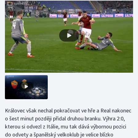
Olympijské hry
Parasport
Plavání
Plážový volejbal
Ragby
Rychlobruslení
Rychlostní kanoistika
Královec však nechal pokračovat ve hře a Real nakonec
Short track
o šest minut později přidal druhou branku. Výhra 2:0,
kterou si odvezl z Itálie, mu tak dává výbornou pozici
Sportovní střelba
do odvety a španělský velkoklub je velice blízko