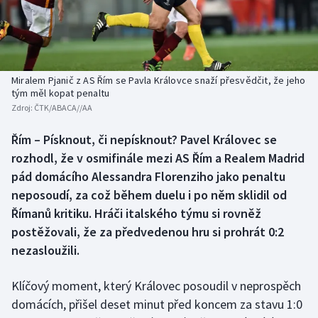
Baseball a softbal
Soutěže
Basketbal
Historické návraty
Biatlon
Aplikace ČT sport
Miralem Pjanič z AS Řím se Pavla Královce snaží přesvědčit, že jeho
tým měl kopat penaltu
Zdroj:
ČTK/ABACA//AA
Boby a skeleton
AZ kvíz
Řím – Písknout, či nepísknout? Pavel Královec se
Box
rozhodl, že v osmifinále mezi AS Řím a Realem Madrid
pád domácího Alessandra Florenziho jako penaltu
Curling
neposoudí, za což během duelu i po něm sklidil od
Římanů kritiku. Hráči italského týmu si rovněž
Dostihy
postěžovali, že za předvedenou hru si prohrát 0:2
Florbal
nezasloužili.
Futsal
Klíčový moment, který Královec posoudil v neprospěch
domácích, přišel deset minut před koncem za stavu 1:0
Golf