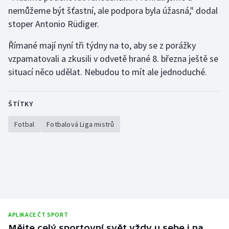
nemůžeme být šťastní, ale podpora byla úžasná," dodal
stoper Antonio Rüdiger.
Římané mají nyní tři týdny na to, aby se z porážky
vzpamatovali a zkusili v odvetě hrané 8. března ještě se
situací něco udělat. Nebudou to mít ale jednoduché.
ŠTÍTKY
Fotbal
Fotbalová Liga mistrů
APLIKACE ČT SPORT
Mějte celý sportovní svět vždy u sebe i na