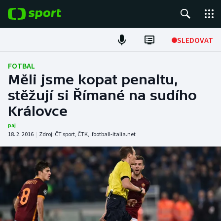
POPULÁRNÍ
SLEDOVAT
Fotbal
FOTBAL
Měli jsme kopat penaltu,
Hokej
stěžují si Římané na sudího
Královce
Tenis
paj
Atletika
18. 2. 2016
|
Zdroj:
ČT sport
,
ČTK
,
.football-italia.net
Cyklistika
DALŠÍ SPORTY
Americký fotbal
NEPŘEHLÉDNĚTE