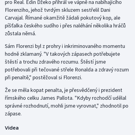
pro Real. Edin Džeko přihrál ve vápně na nabíhajícího
Florenziho, jehož tvrdým skluzem sestřelil Dani
Gymnastika
Carvajal. Římané okamžitě žádali pokutový kop, ale
píšťalka českého sudího i přes naléhání několika hráčů
Házená
zůstala němá.
Jezdectví
Sám Florenzi byl z prohry i inkriminovaného momentu
hodně zklamaný. "V takových zápasech potřebujete
Judo
štěstí a trochu zdravého rozumu. Štěstí jsme
potřebovali při tečované střele Ronalda a zdravý rozum
Krasobruslení
při penaltě," postěžoval si Florenzi.
Lezení
Že se měla kopat penalta, je přesvědčený i prezident
římského celku James Pallota. "Kdyby rozhodčí udělal
Lyže a snowboard
správné rozhodnutí, mohli jsme vyrovnat," zhodnotil po
zápase.
Moderní pětiboj
Videa
Motorsport