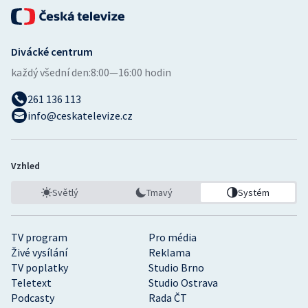
Divácké centrum
každý všední den:
8:00—16:00 hodin
261 136 113
info@ceskatelevize.cz
Vzhled
Světlý
Tmavý
Systém
TV program
Pro média
Živé vysílání
Reklama
TV poplatky
Studio Brno
Teletext
Studio Ostrava
Podcasty
Rada ČT