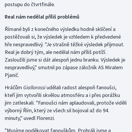
postupu do čtvrtfinále.
Stolní tenis
Real nám nedělal příliš problémů
Triatlon
Římané byli z konečného výsledku hodně sklíčení a
Veslování
postěžovali si, že výsledek je vzhledem k předvedené
hře nespravedlivý. "Je strašně těžké výsledek přijmout.
Vodní slalom
Real je dobrý tým, ale nedělal nám příliš potíží.
Zasloužili jsme si dát alespoň jednu branku. Výsledek je
Volejbal
nespravedlivý," smutnil po zápase záložník AS Miralem
Pjanič.
Ostatní
Hráčům
Giallorossi
udělali radost alespoň fanoušci,
kteří jim vytvořili skvělou atmosféru a i přes porážku
jim zatleskali. "Fanoušci nám aplaudovali, protože viděli
výborný Řím, který ze všech sil bojoval až do 94.
minuty," uvedl Florenzi.
"Musíme poděkovat fanouškům. Prohráli jsme a