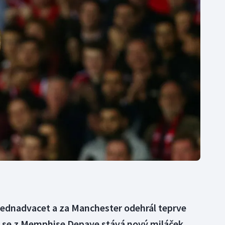
Moderní pětiboj
Triatlon
Motorsport
Veslování
Olympijské hry
Vodní slalom
Parasport
Volejbal
Plavání
Ostatní
Plážový volejbal
ednadvacet a za Manchester odehrál teprve
to se z Memphise Depaye stává nový miláček