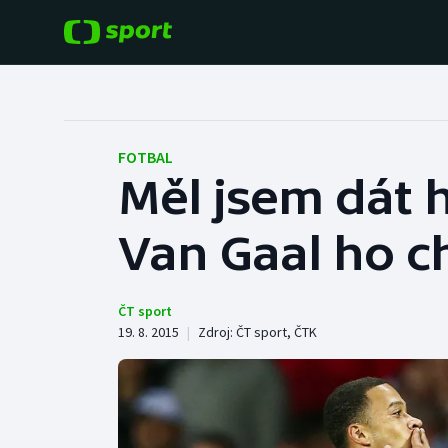
POPULÁRNÍ
DALŠÍ SPORTY
Fotbal
Americký fotbal
FOTBAL
Měl jsem dát h
Hokej
Baseball a softbal
Van Gaal ho ch
Tenis
Basketbal
Atletika
Biatlon
ČT sport
19. 8. 2015
|
Zdroj:
ČT sport
,
ČTK
Cyklistika
Boby a skeleton
Box