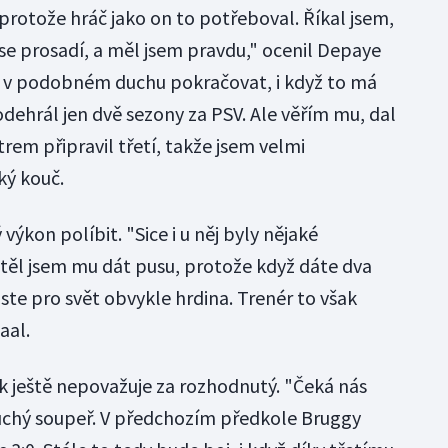
protože hráč jako on to potřeboval. Říkal jsem,
ž se prosadí, a měl jsem pravdu," ocenil Depaye
e v podobném duchu pokračovat, i když to má
dehrál jen dvě sezony za PSV. Ale věřím mu, dal
rem připravil třetí, takže jsem velmi
ký kouč.
ýkon políbit. "Sice i u něj byly nějaké
htěl jsem mu dát pusu, protože když dáte dva
 jste pro svět obvykle hrdina. Trenér to však
aal.
k ještě nepovažuje za rozhodnutý. "Čeká nás
duchý soupeř. V předchozím předkole Bruggy