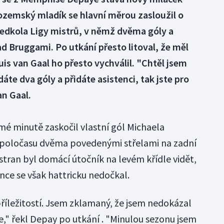
ozemský mladík se hlavní měrou zasloužil o
ředkola Ligy mistrů, v němž dvěma góly a
nad Bruggami. Po utkání přesto litoval, že měl
uis van Gaal ho přesto vychválil. "Chtěl jsem
te dva góly a přidáte asistenci, tak jste pro
an Gaal.
mé minutě zaskočil vlastní gól Michaela
o poločasu dvěma povedenými střelami na zadní
 stran byl domácí útočník na levém křídle vidět,
nce se však hattricku nedočkal.
příležitostí. Jsem zklamaný, že jsem nedokázal
," řekl Depay po utkání . "Minulou sezonu jsem