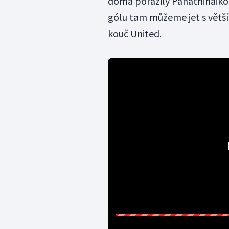
doma porazily Panathinaikos 
gólu tam můžeme jet s větš
kouč United.