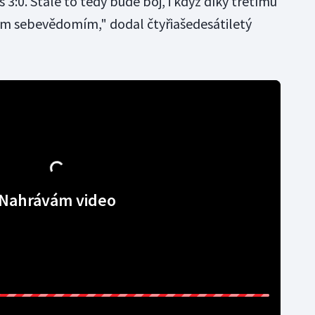
3:0. Stále to tedy bude boj, i když díky třetímu
ím sebevědomím," dodal čtyřiašedesátiletý
Nahrávám video