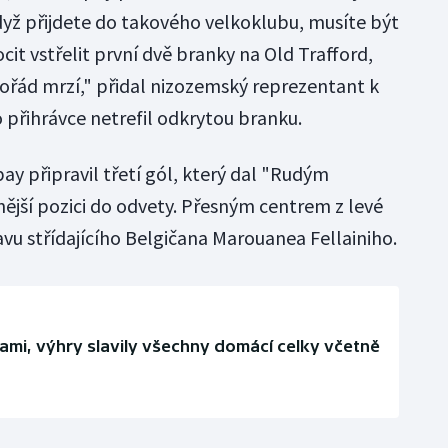
když přijdete do takového velkoklubu, musíte být
cit vstřelit první dvě branky na Old Trafford,
pořád mrzí," přidal nizozemský reprezentant k
řihrávce netrefil odkrytou branku.
y připravil třetí gól, který dal "Rudým
í pozici do odvety. Přesným centrem z levé
avu střídajícího Belgičana Marouanea Fellainiho.
gami, výhry slavily všechny domácí celky včetně