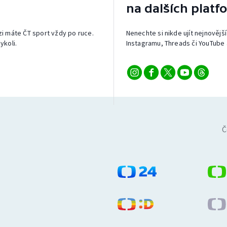
na dalších platf
izi máte ČT sport vždy po ruce.
Nenechte si nikde ujít nejnovější
ykoli.
Instagramu, Threads či YouTube 
Č