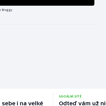
ub Bruggy
SOCIÁLNÍ SÍTĚ
 sebe i na velké
Odteď vám už nic