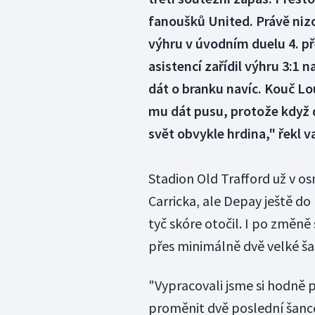
fanoušků United. Právě niz
výhru v úvodním duelu 4. p
asistencí zařídil výhru 3:1 
dát o branku navíc. Kouč Lo
mu dát pusu, protože když dá
svět obvykle hrdina," řekl v
Stadion Old Trafford už v os
Carricka, ale Depay ještě d
tyč skóre otočil. I po změně
přes minimálně dvě velké ša
"Vypracovali jsme si hodně 
proměnit dvě poslední šance