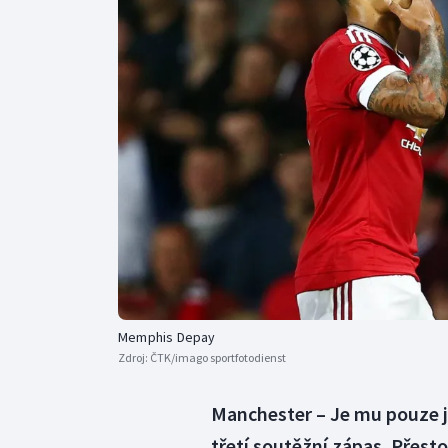
Curling
Dostihy
Florbal
Futsal
Golf
Gymnastika
Memphis Depay
Zdroj:
ČTK/imago sportfotodienst
Manchester – Je mu pouze j
třetí soutěžní zápas. Přes