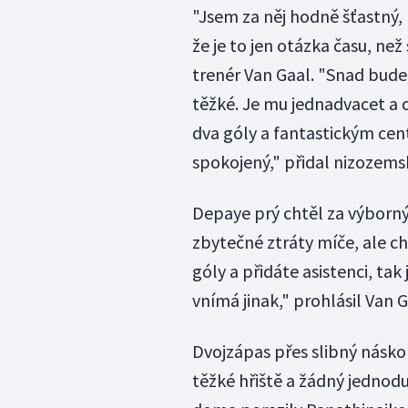
"Jsem za něj hodně šťastný, 
že je to jen otázka času, ne
trenér Van Gaal. "Snad bud
těžké. Je mu jednadvacet a o
dva góly a fantastickým cent
spokojený," přidal nizozems
Depaye prý chtěl za výborný v
zbytečné ztráty míče, ale c
góly a přidáte asistenci, tak
vnímá jinak," prohlásil Van G
Dvojzápas přes slibný násko
těžké hřiště a žádný jedno