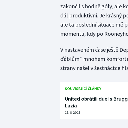
zakončil s hodně góly, ale 
dál produktivní. Je krásný po
ale ta poslední situace mě 
momentu, kdy po Rooneyho p
V nastaveném čase ještě Depa
ďáblům" mnohem komfortnějš
strany našel v šestnáctce hl
SOUVISEJÍCÍ ČLÁNKY
United obrátili duel s Brug
Lazia
18. 8. 2015