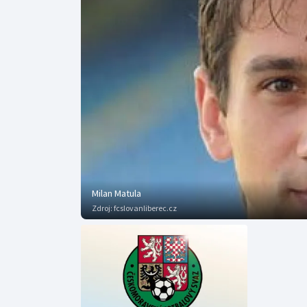
Curling
Dostihy
Florbal
Futsal
Golf
Gymnastika
Milan Matula
Zdroj:
fcslovanliberec.cz