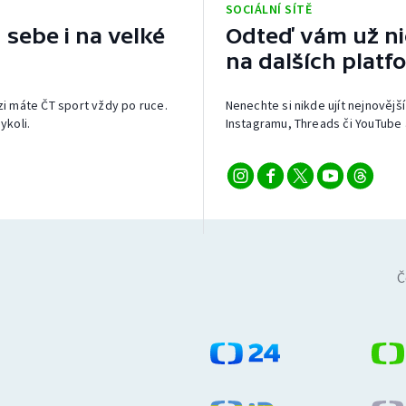
SOCIÁLNÍ SÍTĚ
 sebe i na velké
Odteď vám už nic
na dalších platf
izi máte ČT sport vždy po ruce.
Nenechte si nikde ujít nejnovější
ykoli.
Instagramu, Threads či YouTube 
Č