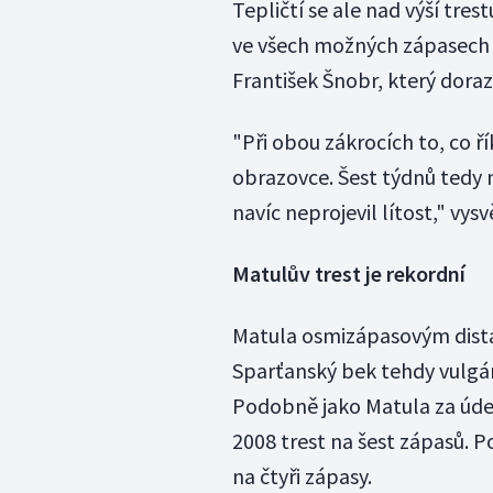
Tepličtí se ale nad výší tre
ve všech možných zápasech 
František Šnobr, který doraz
"Při obou zákrocích to, co ř
obrazovce. Šest týdnů tedy 
navíc neprojevil lítost," vysv
Matulův trest je rekordní
Matula osmizápasovým dista
Sparťanský bek tehdy vulgá
Podobně jako Matula za úder
2008 trest na šest zápasů. P
na čtyři zápasy.