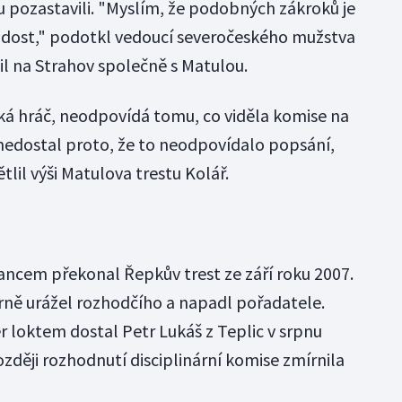
stu pozastavili. "Myslím, že podobných zákroků je
dost," podotkl vedoucí severočeského mužstva
il na Strahov společně s Matulou.
íká hráč, neodpovídá tomu, co viděla komise na
nedostal proto, že to neodpovídalo popsání,
ětlil výši Matulova trestu Kolář.
ncem překonal Řepkův trest ze září roku 2007.
rně urážel rozhodčího a napadl pořadatele.
 loktem dostal Petr Lukáš z Teplic v srpnu
ozději rozhodnutí disciplinární komise zmírnila