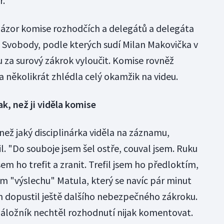
ř.
 názor komise rozhodčích a delegátů a delegáta
 Svobody, podle kterých sudí Milan Makovička v
 za surový zákrok vyloučit. Komise rovněž
a několikrát zhlédla celý okamžik na videu.
ak, než ji viděla komise
 než jaký disciplinárka viděla na záznamu,
il. "Do souboje jsem šel ostře, couval jsem. Ruku
em ho trefit a zranit. Trefil jsem ho předloktím,
ím "výslechu" Matula, který se navíc pár minut
 dopustil ještě dalšího nebezpečného zákroku.
záložník nechtěl rozhodnutí nijak komentovat.