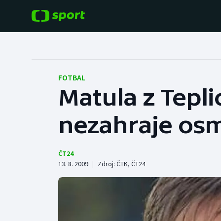
POPULÁRNÍ
DALŠÍ SPORTY
Fotbal
Americký fotbal
FOTBAL
Matula z Tepli
Hokej
Baseball a softbal
nezahraje os
Tenis
Basketbal
Atletika
Biatlon
ČT24
13. 8. 2009
|
Zdroj:
ČTK
,
ČT24
Cyklistika
Boby a skeleton
Box