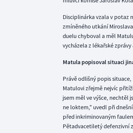
mluvčí komise Jaroslav Kolá
Disciplinárka vzala v potaz
zmíněného utkání Miroslava
duelu chyboval a měl Matulu
vycházela z lékařské zprávy 
Matula popisoval situaci jin
Právě odlišný popis situace,
Matulovi zřejmě nejvíc přitíž
jsem měl ve výšce, nechtěl js
ne loktem," uvedl při dnešn
před inkriminovaným faulem
Pětadvacetiletý defenzivní 