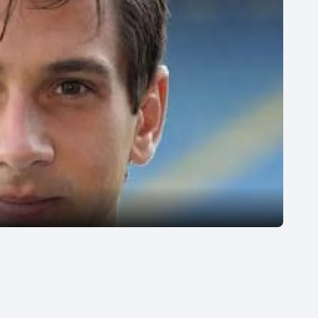
Moderní pětiboj
Triatlon
Motorsport
Veslování
Olympijské hry
Vodní slalom
Parasport
Volejbal
Plavání
Ostatní
Plážový volejbal