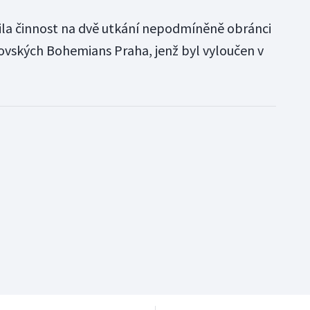
ila činnost na dvě utkání nepodmíněně obránci
kovských Bohemians Praha, jenž byl vyloučen v