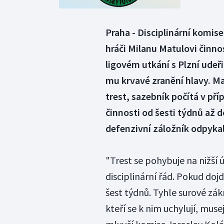
Praha - Disciplinární komis
hráči Milanu Matulovi činn
ligovém utkání s Plzní udeř
mu krvavé zranění hlavy. M
trest, sazebník počítá v p
činnosti od šesti týdnů až d
defenzivní záložník odpykal
"Trest se pohybuje na nižší úr
disciplinární řád. Pokud doj
šest týdnů. Tyhle surové zá
kteří se k nim uchylují, muse