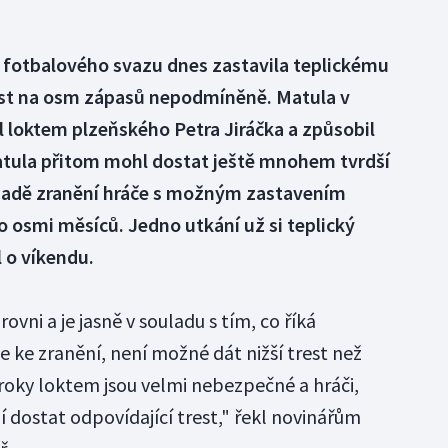
e fotbalového svazu dnes zastavila teplickému
ost na osm zápasů nepodmíněně. Matula v
il loktem plzeňského Petra Jiráčka a způsobil
atula přitom mohl dostat ještě mnohem tvrdší
řípadě zranění hráče s možným zastavením
o osmi měsíců. Jedno utkání už si teplický
 o víkendu.
ovni a je jasně v souladu s tím, co říká
de ke zranění, není možné dát nižší trest než
kroky loktem jsou velmi nebezpečné a hráči,
jí dostat odpovídající trest," řekl novinářům