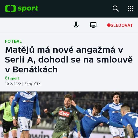
POPULÁRNÍ
SLEDOVAT
Fotbal
FOTBAL
Matějů má nové angažmá v
Hokej
Serii A, dohodl se na smlouvě
v Benátkách
Tenis
ČT sport
Atletika
10. 2. 2022
|
Zdroj:
ČTK
Cyklistika
DALŠÍ SPORTY
Americký fotbal
NEPŘEHLÉDNĚTE