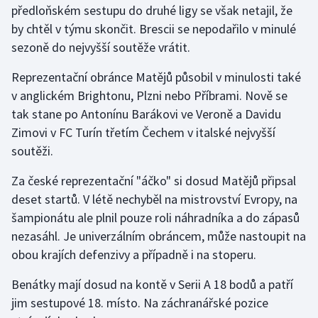
předloňském sestupu do druhé ligy se však netajil, že
by chtěl v týmu skončit. Brescii se nepodařilo v minulé
Gymnastika
sezoně do nejvyšší soutěže vrátit.
Házená
Reprezentační obránce Matějů působil v minulosti také
v anglickém Brightonu, Plzni nebo Příbrami. Nově se
Jezdectví
tak stane po Antonínu Barákovi ve Veroně a Davidu
Zimovi v FC Turín třetím Čechem v italské nejvyšší
Judo
soutěži.
Krasobruslení
Za české reprezentační "áčko" si dosud Matějů připsal
deset startů. V létě nechyběl na mistrovství Evropy, na
Lezení
šampionátu ale plnil pouze roli náhradníka a do zápasů
nezasáhl. Je univerzálním obráncem, může nastoupit na
Lyže a snowboard
obou krajích defenzivy a případně i na stoperu.
Moderní pětiboj
Benátky mají dosud na kontě v Serii A 18 bodů a patří
jim sestupové 18. místo. Na záchranářské pozice
Motorsport