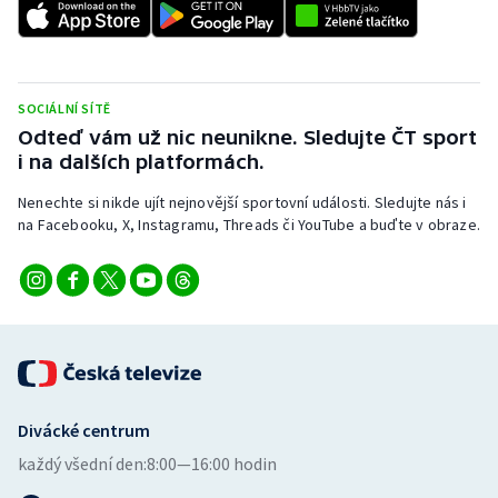
Stolní tenis
Triatlon
SOCIÁLNÍ SÍTĚ
Veslování
Odteď vám už nic neunikne. Sledujte ČT sport
i na dalších platformách.
Vodní slalom
Nenechte si nikde ujít nejnovější sportovní události. Sledujte nás i
na Facebooku, X, Instagramu, Threads či YouTube a buďte v obraze.
Volejbal
Ostatní
Divácké centrum
každý všední den:
8:00—16:00 hodin