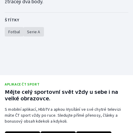
ztrácejí dva body.
Olympijské hry
ŠTÍTKY
Parasport
Fotbal
Serie A
Plavání
Plážový volejbal
Ragby
Rychlobruslení
APLIKACE ČT SPORT
Mějte celý sportovní svět vždy u sebe i na
Rychlostní kanoistika
velké obrazovce.
Short track
S mobilní aplikací, HbbTV a apkou iVysílání ve své chytré televizi
máte ČT sport vždy po ruce. Sledujte přímé přenosy, články a
bonusový obsah kdekoli a kdykoli.
Sportovní střelba