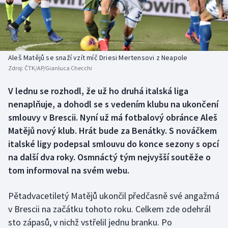
Baseball a softbal
Soutěže
Basketbal
Historické návraty
Biatlon
Aplikace ČT sport
Aleš Matějů se snaží vzít míč Driesi Mertensovi z Neapole
Zdroj:
ČTK/AP/Gianluca Checchi
Boby a skeleton
AZ kvíz
V lednu se rozhodl, že už ho druhá italská liga
nenaplňuje, a dohodl se s vedením klubu na ukončení
Box
smlouvy v Brescii. Nyní už má fotbalový obránce Aleš
Curling
Matějů nový klub. Hrát bude za Benátky. S nováčkem
italské ligy podepsal smlouvu do konce sezony s opcí
Dostihy
na další dva roky. Osmnáctý tým nejvyšší soutěže o
tom informoval na svém webu.
Florbal
Pětadvacetiletý Matějů ukončil předčasně své angažmá
Futsal
v Brescii na začátku tohoto roku. Celkem zde odehrál
sto zápasů, v nichž vstřelil jednu branku. Po
Golf