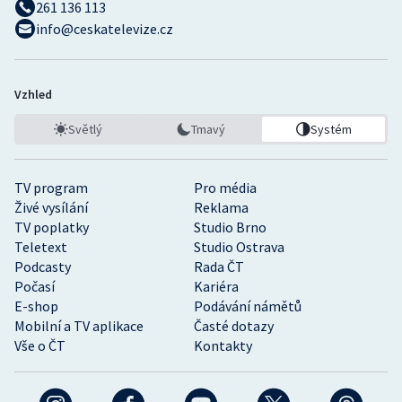
261 136 113
info@ceskatelevize.cz
Vzhled
Světlý
Tmavý
Systém
TV program
Pro média
Živé vysílání
Reklama
TV poplatky
Studio Brno
Teletext
Studio Ostrava
Podcasty
Rada ČT
Počasí
Kariéra
E-shop
Podávání námětů
Mobilní a TV aplikace
Časté dotazy
Vše o ČT
Kontakty