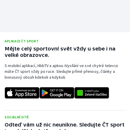
Olympijské hry
Parasport
Plavání
APLIKACE ČT SPORT
Mějte celý sportovní svět vždy u sebe i na
Plážový volejbal
velké obrazovce.
Ragby
S mobilní aplikací, HbbTV a apkou iVysílání ve své chytré televizi
máte ČT sport vždy po ruce. Sledujte přímé přenosy, články a
bonusový obsah kdekoli a kdykoli.
Rychlobruslení
Rychlostní kanoistika
Short track
SOCIÁLNÍ SÍTĚ
Sportovní střelba
Odteď vám už nic neunikne. Sledujte ČT sport