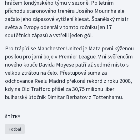
hráčem londýnského týmu v sezoně. Po letním
příchodu staronového trenéra Josého Mourinha ale
Gymnastika
začalo jeho zápasové vytížení klesat. Španělský mistr
světa a Evropy odehrál v tomto ročníku jen 17
Házená
soutěžních zápasů a vstřelil jeden gól.
Jezdectví
Pro trápící se Manchester United je Mata první kýženou
posilou pro jarní boje v Premier League. V ní svěřencům
Judo
nového kouče Davida Moyese patří až sedmé místo s
velkou ztrátou na čelo. Přestupová suma za
Krasobruslení
odchovance Realu Madrid překoná rekord z roku 2008,
kdy na Old Trafford přišel za 30,75 milionu liber
Lezení
bulharský útočník Dimitar Berbatov z Tottenhamu.
Lyže a snowboard
ŠTÍTKY
Moderní pětiboj
Fotbal
Motorsport