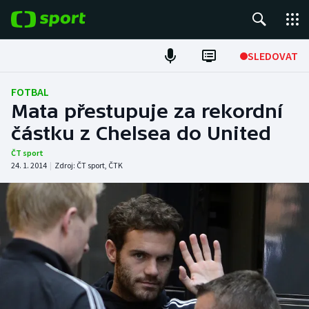
POPULÁRNÍ
SLEDOVAT
Fotbal
FOTBAL
Mata přestupuje za rekordní
Hokej
částku z Chelsea do United
Tenis
ČT sport
24. 1. 2014
|
Zdroj:
ČT sport
,
ČTK
Atletika
Cyklistika
DALŠÍ SPORTY
Americký fotbal
NEPŘEHLÉDNĚTE