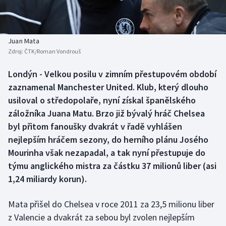
Baseball a softbal
Soutěže
Basketbal
Historické návraty
Juan Mata
Zdroj:
ČTK/Roman Vondrouš
Biatlon
Aplikace ČT sport
Londýn - Velkou posilu v zimním přestupovém období
Boby a skeleton
AZ kvíz
zaznamenal Manchester United. Klub, který dlouho
usiloval o středopolaře, nyní získal španělského
Box
záložníka Juana Matu. Brzo již bývalý hráč Chelsea
byl přitom fanoušky dvakrát v řadě vyhlášen
Curling
nejlepším hráčem sezony, do herního plánu Josého
Mourinha však nezapadal, a tak nyní přestupuje do
Dostihy
týmu anglického mistra za částku 37 milionů liber (asi
Florbal
1,24 miliardy korun).
Futsal
Mata přišel do Chelsea v roce 2011 za 23,5 milionu liber
z Valencie a dvakrát za sebou byl zvolen nejlepším
Golf