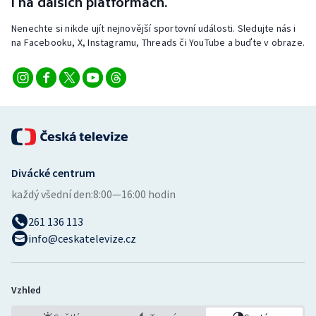
i na dalších platformách.
Stolní tenis
Nenechte si nikde ujít nejnovější sportovní události. Sledujte nás i
na Facebooku, X, Instagramu, Threads či YouTube a buďte v obraze.
Triatlon
Veslování
Vodní slalom
Volejbal
Divácké centrum
Ostatní
každý všední den:
8:00—16:00 hodin
261 136 113
info@ceskatelevize.cz
Vzhled