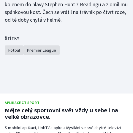
kolenem do hlavy Stephen Hunt z Readingu a zlomil mu
Stolní tenis
spánkovou kost. Čech se vrátil na trávník po čtvrt roce,
Triatlon
od té doby chytá v helmě.
Veslování
ŠTÍTKY
Vodní slalom
Fotbal
Premier League
Volejbal
Ostatní
APLIKACE ČT SPORT
Mějte celý sportovní svět vždy u sebe i na
velké obrazovce.
S mobilní aplikací, HbbTV a apkou iVysílání ve své chytré televizi