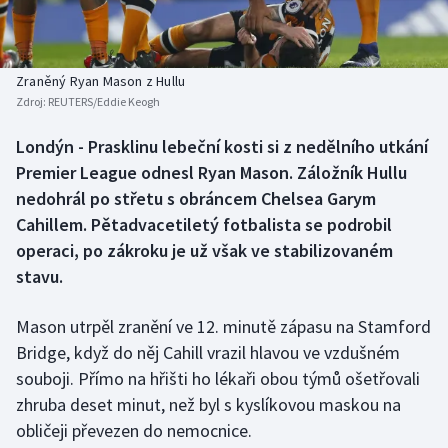
Baseball a softbal
Soutěže
Basketbal
Historické návraty
Zraněný Ryan Mason z Hullu
Zdroj:
REUTERS/Eddie Keogh
Biatlon
Aplikace ČT sport
Londýn - Prasklinu lebeční kosti si z nedělního utkání
Boby a skeleton
AZ kvíz
Premier League odnesl Ryan Mason. Záložník Hullu
nedohrál po střetu s obráncem Chelsea Garym
Box
Cahillem. Pětadvacetiletý fotbalista se podrobil
operaci, po zákroku je už však ve stabilizovaném
Curling
stavu.
Dostihy
Mason utrpěl zranění ve 12. minutě zápasu na Stamford
Florbal
Bridge, když do něj Cahill vrazil hlavou ve vzdušném
souboji. Přímo na hřišti ho lékaři obou týmů ošetřovali
Futsal
zhruba deset minut, než byl s kyslíkovou maskou na
obličeji převezen do nemocnice.
Golf