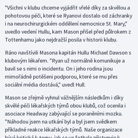
"Všichni v klubu chceme vyjádřit vřelé díky za skvělou a
Gymnastika
pohotovou péči, které se Ryanovi dostalo od záchranky
i na neurochirurgickém oddělení nemocnice St. Mary,"
Házená
uvedlo vedení Hullu, kam Mason přišel před půlrokem z
Tottenhamu jako nejdražší posila v historii klubu.
Jezdectví
Ráno navštívili Masona kapitán Hullu Michael Dawson s
Judo
klubovým lékařem. "Ryan už normálně komunikuje a
bavil se s nimi o incidentu. On i jeho rodina jsou
Krasobruslení
mimořádně potěšeni podporou, které se mu přes
sociální média dostává," uvedl Hull.
Lezení
Mason se zřejmě vyhnul vážnějším následkům i díky
Lyže a snowboard
skvělé péči lékařských týmů obou klubů, což ocenila i
asociace Headway zabývající se poraněními mozku.
Moderní pětiboj
"Náhodou jsem na utkání byl a byl jsem svědkem
příkladné reakce lékařských týmů. Naše organizace
Motorsport
bývá kritická k tomu, jak se ve fotbale přistupuje k