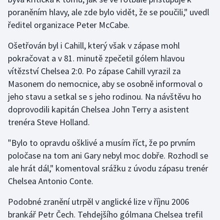
poraněním hlavy, ale zde bylo vidět, že se poučili," uvedl
Olympijské hry
ředitel organizace Peter McCabe.
Parasport
Ošetřován byl i Cahill, který však v zápase mohl
pokračovat a v 81. minutě zpečetil gólem hlavou
Plavání
vítězství Chelsea 2:0. Po zápase Cahill vyrazil za
Masonem do nemocnice, aby se osobně informoval o
Plážový volejbal
jeho stavu a setkal se s jeho rodinou. Na návštěvu ho
doprovodili kapitán Chelsea John Terry a asistent
Ragby
trenéra Steve Holland.
Rychlobruslení
"Bylo to opravdu ošklivé a musím říct, že po prvním
poločase na tom ani Gary nebyl moc dobře. Rozhodl se
Rychlostní kanoistika
ale hrát dál," komentoval srážku z úvodu zápasu trenér
Short track
Chelsea Antonio Conte.
Podobné zranění utrpěl v anglické lize v říjnu 2006
Sportovní střelba
brankář Petr Čech. Tehdejšího gólmana Chelsea trefil