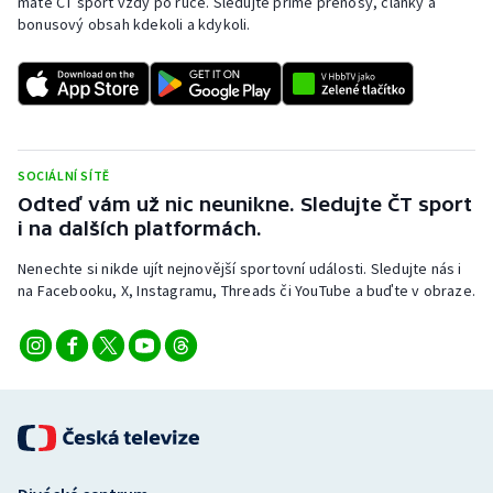
máte ČT sport vždy po ruce. Sledujte přímé přenosy, články a
bonusový obsah kdekoli a kdykoli.
SOCIÁLNÍ SÍTĚ
Odteď vám už nic neunikne. Sledujte ČT sport
i na dalších platformách.
Nenechte si nikde ujít nejnovější sportovní události. Sledujte nás i
na Facebooku, X, Instagramu, Threads či YouTube a buďte v obraze.