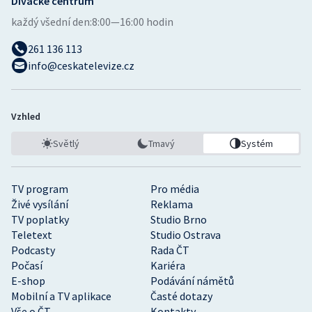
Divácké centrum
každý všední den:
8:00—16:00 hodin
261 136 113
info@ceskatelevize.cz
Vzhled
Světlý
Tmavý
Systém
TV program
Pro média
Živé vysílání
Reklama
TV poplatky
Studio Brno
Teletext
Studio Ostrava
Podcasty
Rada ČT
Počasí
Kariéra
E-shop
Podávání námětů
Mobilní a TV aplikace
Časté dotazy
Vše o ČT
Kontakty