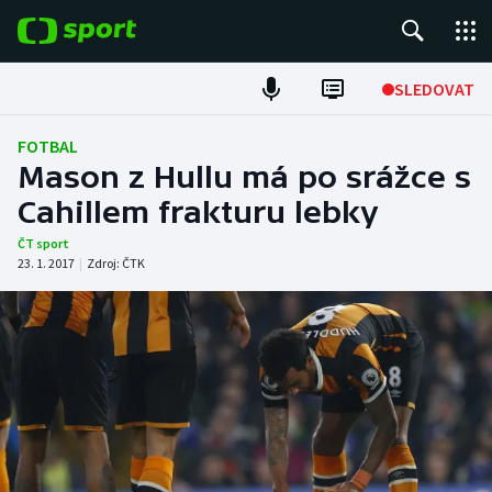
POPULÁRNÍ
SLEDOVAT
Fotbal
FOTBAL
Mason z Hullu má po srážce s
Hokej
Cahillem frakturu lebky
Tenis
ČT sport
23. 1. 2017
|
Zdroj:
ČTK
Atletika
Cyklistika
DALŠÍ SPORTY
Americký fotbal
NEPŘEHLÉDNĚTE