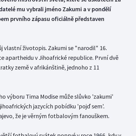
řadatelé mu vybrali jméno Zakumi a v pondělí
opem prvního zápasu oficiálně představen
 vlastní životopis. Zakumi se "narodil" 16.
e apartheidu v Jihoafrické republice. První dvě
ratky země v afrikánštině, jednoho z 11
ho výboru Tima Modise může slůvko 'zakumi'
jihoafrických jazycích pobídku 'pojď sem'.
najevo, že je věrným fotbalovým fanouškem.
větší fotbalový svátek poprvé v roce 1966, kdy v