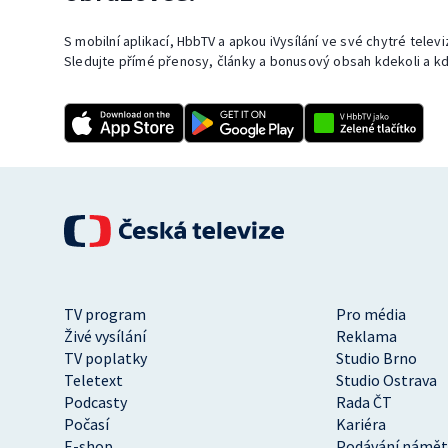
S mobilní aplikací, HbbTV a apkou iVysílání ve své chytré telev
Sledujte přímé přenosy, články a bonusový obsah kdekoli a kd
TV program
Pro média
Živé vysílání
Reklama
TV poplatky
Studio Brno
Teletext
Studio Ostrava
Podcasty
Rada ČT
Počasí
Kariéra
E-shop
Podávání námět