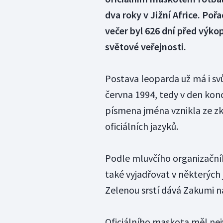
dva roky v Jižní Africe. Po
večer byl 626 dní před výk
světové veřejnosti.
Postava leoparda už má i svůj
června 1994, tedy v den konc
písmena jména vznikla ze zk
oficiálních jazyků.
Podle mluvčího organizační
také vyjadřovat v některých 
Zelenou srstí dává Zakumi 
Oficiálního maskota měl nej