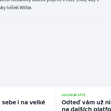
áky lvíček Willie.
SOCIÁLNÍ SÍTĚ
 sebe i na velké
Odteď vám už nic
na dalších platf