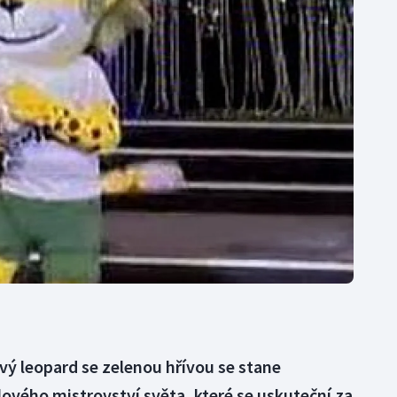
Moderní pětiboj
Triatlon
Motorsport
Veslování
Olympijské hry
Vodní slalom
Parasport
Volejbal
Plavání
Ostatní
Plážový volejbal
vý leopard se zelenou hřívou se stane
ového mistrovství světa, které se uskuteční za