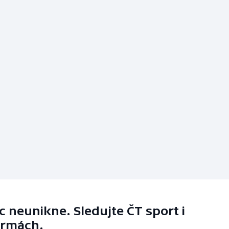
 neunikne. Sledujte ČT sport i
ormách.