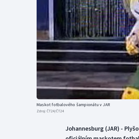
Curling
Dostihy
Florbal
Futsal
Golf
Gymnastika
Maskot fotbalového šampionátu v JAR
Zdroj:
ČT24/ČT24
Johannesburg (JAR) - Plyšo
oficiálním maskotem fotbal