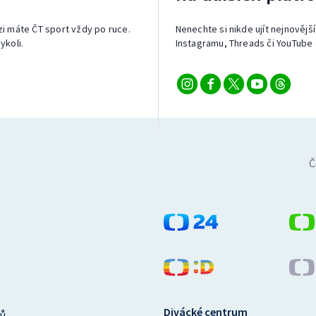
izi máte ČT sport vždy po ruce.
Nenechte si nikde ujít nejnovější
ykoli.
Instagramu, Threads či YouTube 
Č
Divácké centrum
ů