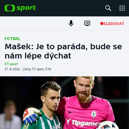
POPULÁRNÍ
SLEDOVAT
Fotbal
FOTBAL
Mašek: Je to paráda, bude se
Hokej
nám lépe dýchat
Tenis
ČT sport
27. 8. 2016
|
Zdroj:
ČT sport
,
ČTK
Atletika
Cyklistika
DALŠÍ SPORTY
Americký fotbal
NEPŘEHLÉDNĚTE