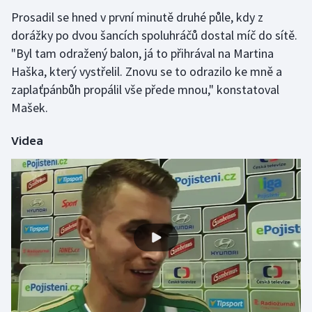
Prosadil se hned v první minutě druhé půle, kdy z
Gymnastika
dorážky po dvou šancích spoluhráčů dostal míč do sítě.
"Byl tam odražený balon, já to přihrával na Martina
Házená
Haška, který vystřelil. Znovu se to odrazilo ke mně a
zaplaťpánbůh propálil vše přede mnou," konstatoval
Jezdectví
Mašek.
Judo
Videa
Krasobruslení
Lezení
Lyže a snowboard
Moderní pětiboj
Motorsport