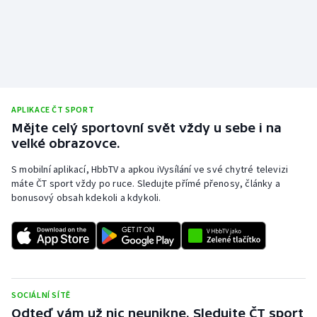
Stolní tenis
Triatlon
Veslování
APLIKACE ČT SPORT
Vodní slalom
Mějte celý sportovní svět vždy u sebe i na
velké obrazovce.
Volejbal
S mobilní aplikací, HbbTV a apkou iVysílání ve své chytré televizi
Ostatní
máte ČT sport vždy po ruce. Sledujte přímé přenosy, články a
bonusový obsah kdekoli a kdykoli.
SOCIÁLNÍ SÍTĚ
Odteď vám už nic neunikne. Sledujte ČT sport