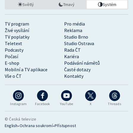
Světlý
Tmavý
Systém
TV program
Pro média
Živé vysílání
Reklama
TV poplatky
Studio Brno
Teletext
Studio Ostrava
Podcasty
Rada ČT
Počasí
Kariéra
E-shop
Podávání námětů
Mobilní a TV aplikace
Časté dotazy
Vše o ČT
Kontakty
Instagram
Facebook
YouTube
X
Threads
© Česká televize
•
•
English
Ochrana soukromí
Přístupnost