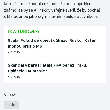
korupčnímu skandálu oznámil, že odstoupí. Není
Olympijské hry
známo, že by se Alí někdy veřejně svěřil, že by počítal
s Maradonou jako svým hlavním spolupracovníkem.
Parasport
Plavání
SOUVISEJÍCÍ ČLÁNKY
Scala: Pokud se objeví důkazy, Rusko i Katar
Plážový volejbal
mohou přijít o MS
7. 6. 2015
Ragby
Skandál v baráži látala FIFA penězi Irsku.
Rychlobruslení
Uplácela i Austrálie?
4. 6. 2015
Rychlostní kanoistika
Short track
ŠTÍTKY
Sportovní střelba
Fotbal