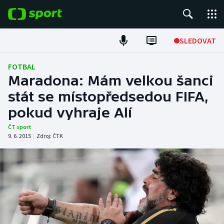
POPULÁRNÍ
SLEDOVAT
Fotbal
FOTBAL
Maradona: Mám velkou šanci
Hokej
stát se místopředsedou FIFA,
pokud vyhraje Alí
Tenis
ČT sport
Atletika
9. 6. 2015
|
Zdroj:
ČTK
Cyklistika
DALŠÍ SPORTY
Americký fotbal
NEPŘEHLÉDNĚTE