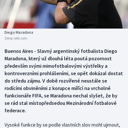
Baseball a softbal
Soutěže
Basketbal
Historické návraty
Biatlon
Aplikace ČT sport
Diego Maradona
Zdroj:
isifa.com
Boby a skeleton
AZ kvíz
Buenos Aires - Slavný argentinský fotbalista Diego
Maradona, který už dlouhá léta poutá pozornost
Box
především svými mimofotbalovými výstřelky a
Curling
kontroverzními prohlášeními, se opět dokázal dostat
do středu zájmu. V době rozvířené neustále se
Dostihy
rodícími obviněními z korupce mířící na vrcholné
funkcionáře FIFA, se Maradona nechal slyšet, že by
Florbal
se rád stal místopředsedou Mezinárodní fotbalové
federace.
Futsal
Vysoké funkce by se podle vlastních slov mohl ujmout,
Golf