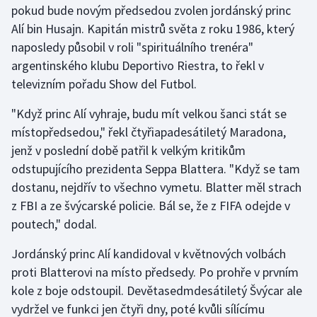
pokud bude novým předsedou zvolen jordánský princ
Alí bin Husajn. Kapitán mistrů světa z roku 1986, který
Gymnastika
naposledy působil v roli "spirituálního trenéra"
argentinského klubu Deportivo Riestra, to řekl v
Házená
televizním pořadu Show del Futbol.
Jezdectví
"Když princ Alí vyhraje, budu mít velkou šanci stát se
místopředsedou," řekl čtyřiapadesátiletý Maradona,
Judo
jenž v poslední době patřil k velkým kritikům
odstupujícího prezidenta Seppa Blattera. "Když se tam
Krasobruslení
dostanu, nejdřív to všechno vymetu. Blatter měl strach
Lezení
z FBI a ze švýcarské policie. Bál se, že z FIFA odejde v
poutech," dodal.
Lyže a snowboard
Jordánský princ Alí kandidoval v květnových volbách
Moderní pětiboj
proti Blatterovi na místo předsedy. Po prohře v prvním
kole z boje odstoupil. Devětasedmdesátiletý Švýcar ale
Motorsport
vydržel ve funkci jen čtyři dny, poté kvůli sílícímu