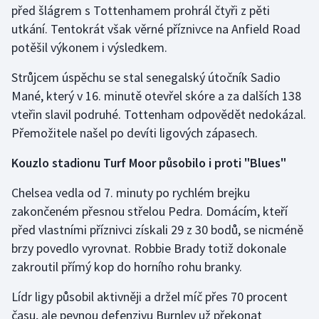
před šlágrem s Tottenhamem prohrál čtyři z pěti
utkání. Tentokrát však věrné příznivce na Anfield Road
Gymnastika
potěšil výkonem i výsledkem.
Házená
Strůjcem úspěchu se stal senegalský útočník Sadio
Mané, který v 16. minutě otevřel skóre a za dalších 138
Jezdectví
vteřin slavil podruhé. Tottenham odpovědět nedokázal.
Přemožitele našel po devíti ligových zápasech.
Judo
Kouzlo stadionu Turf Moor působilo i proti "Blues"
Krasobruslení
Chelsea vedla od 7. minuty po rychlém brejku
Lezení
zakončeném přesnou střelou Pedra. Domácím, kteří
před vlastními příznivci získali 29 z 30 bodů, se nicméně
Lyže a snowboard
brzy povedlo vyrovnat. Robbie Brady totiž dokonale
zakroutil přímý kop do horního rohu branky.
Moderní pětiboj
Lídr ligy působil aktivněji a držel míč přes 70 procent
Motorsport
času, ale pevnou defenzivu Burnley už překonat