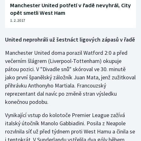
Manchester United potřetí v řadě nevyhrál, City
opět smetli West Ham
1. 2. 2017
United neprohráli už šestnáct ligových zápasů v řadě
Manchester United doma porazil Watford 2:0 a před
večerním šlágrem (Liverpool-Tottenham) okupuje
pátou pozici. V "Divadle snů" skóroval ve 30. minutě
jako první španělský záložník Juan Mata, jenž zužitkoval
přihrávku Anthonyho Martiala. Francouzský
reprezentant dal navíc po změně stran výsledku
konečnou podobu.
Vynikající vstup do kolotoče Premier League zažívá
italský útočník Manolo Gabbiadini. Posila z Neapole
rozvlnila síť už před týdnem proti West Hamu a činila se
i tentokrát. V Sunderlandu vstřelila dva góly během