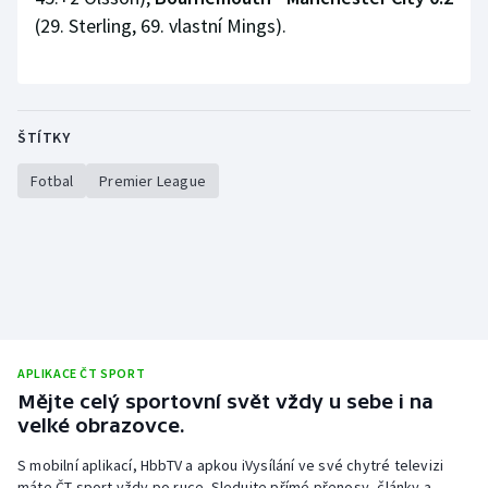
(29. Sterling, 69. vlastní Mings).
ŠTÍTKY
Fotbal
Premier League
APLIKACE ČT SPORT
Mějte celý sportovní svět vždy u sebe i na
velké obrazovce.
S mobilní aplikací, HbbTV a apkou iVysílání ve své chytré televizi
máte ČT sport vždy po ruce. Sledujte přímé přenosy, články a