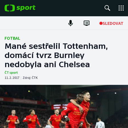
POPULÁRNÍ
SLEDOVAT
Fotbal
FOTBAL
Mané sestřelil Tottenham,
Hokej
domácí tvrz Burnley
nedobyla ani Chelsea
Tenis
ČT sport
Atletika
11. 2. 2017
|
Zdroj:
ČTK
Cyklistika
DALŠÍ SPORTY
Americký fotbal
NEPŘEHLÉDNĚTE