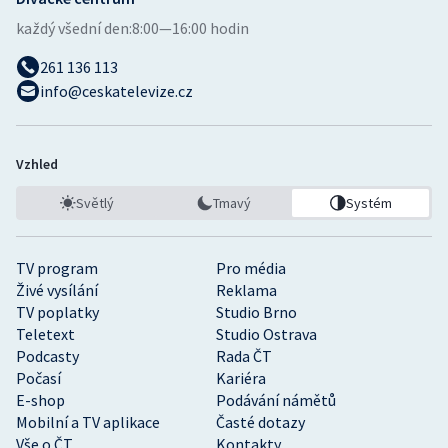
každý všední den:
8:00—16:00 hodin
261 136 113
info@ceskatelevize.cz
Vzhled
Světlý
Tmavý
Systém
TV program
Pro média
Živé vysílání
Reklama
TV poplatky
Studio Brno
Teletext
Studio Ostrava
Podcasty
Rada ČT
Počasí
Kariéra
E-shop
Podávání námětů
Mobilní a TV aplikace
Časté dotazy
Vše o ČT
Kontakty