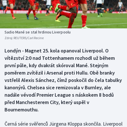
Baseball a softbal
Soutěže
Basketbal
Historické návraty
Biatlon
Aplikace ČT sport
Sadio Mané se stal hrdinou Liverpoolu
Zdroj:
REUTERS/Carl Recine
Boby a skeleton
AZ kvíz
Londýn - Magnet 25. kola opanoval Liverpool. O
vítězství 2:0 nad Tottenhamem rozhodl už během
Box
první půle, kdy dvakrát skóroval Mané. Stejným
Curling
poměrem zvítězil i Arsenal proti Hullu. Obě branky
vstřelil Alexis Sánchez, čímž poskočil do čela tabulky
Dostihy
kanonýrů. Chelsea sice remizovala v Burnley, ale
nadále vévodí Premier League s náskokem 8 bodů
Florbal
před Manchesterem City, který uspěl v
Bournemouthu.
Futsal
Černá série svěřenců Jürgena Kloppa skončila. Liverpool
Golf