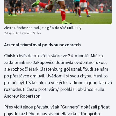
Stolní tenis
Triatlon
Alexis Sánchez se raduje z gólu do sítě Hullu City
Veslování
Zdroj:
REUTERS/John Sibley
Vodní slalom
Arsenal triumfoval po dvou nezdarech
Volejbal
Chilská hvězda otevřela skóre ve 34. minutě. Míč za
záda brankáře Jakupoviče dopravila evidentně rukou,
Ostatní
ale rozhodčí Mark Clattenburg gól uznal. "Sudí se nám
po přestávce omluvil. Uvědomil si svou chybu. Musí to
pro něj být těžké, ale na velkých stadionech jdou taková
rozhodnutí často proti vám," prohlásil obránce Hullu
Andrew Robertson.
Přes viditelnou převahu však "Gunners" dokázali přidat
pojistku až během nastavení. Hlavičku střídajícího