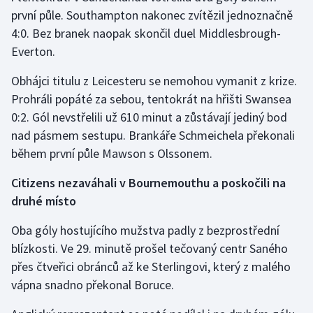
první půle. Southampton nakonec zvítězil jednoznačně
4:0. Bez branek naopak skončil duel Middlesbrough-
Everton.
Obhájci titulu z Leicesteru se nemohou vymanit z krize.
Prohráli popáté za sebou, tentokrát na hřišti Swansea
0:2. Gól nevstřelili už 610 minut a zůstávají jediný bod
nad pásmem sestupu. Brankáře Schmeichela překonali
během první půle Mawson s Olssonem.
Citizens nezaváhali v Bournemouthu a poskočili na
druhé místo
Oba góly hostujícího mužstva padly z bezprostřední
blízkosti. Ve 29. minutě prošel tečovaný centr Saného
přes čtveřici obránců až ke Sterlingovi, který z malého
vápna snadno překonal Boruce.