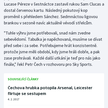
Lucase Péreze v šestnáctce zastavil rukou Sam Clucas a
dostal červenou kartu. Následný pokutový kop
proměnil s přehledem Sánchez. Sedmnáctou ligovou
brankou v sezoně navíc aktuálně vévodí střelcům.
"Tuhle výhru jsme potřebovali, snad nám zvedne
sebevědomí. Tabulka je napěchovaná, musíme se dívat
před sebe i za sebe. Potřebujeme hrát konzistentně.
protože jsme měli období, kdy jsme hráli dobře, a pak
zase prohrávali. Každé další utkání je teď pro nás jako
finále," řekl Petr Čech v rozhovoru pro Sky Sports.
SOUVISEJÍCÍ ČLÁNKY
Čechova hrubka potopila Arsenal, Leicester
flirtuje se sestupem
4. 2. 2017