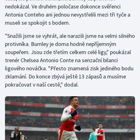
nedokázal. Ve druhém poločase dokonce svěřenci
Olympijské hry
Antonia Conteho ani jednou nevystřelili mezi tři tyče a
museli se spokojit s bodem.
Parasport
"Snažili jsme se vyhrát, ale narazili jsme na velmi silného
Plavání
protivníka. Burnley je doma hodně nepříjemným
soupeřem. Jsou zde třetím celkem celé ligy," poukázal
Plážový volejbal
trenér Chelsea Antonio Conte na senzační bilanci
ligového nováčka. "Přesto znamená zisk jediného bodu
Ragby
zklamání. Do konce zbývá ještě 13 zápasů a musíme
pokračovat v naší cestě," dodal.
Rychlobruslení
Rychlostní kanoistika
Short track
Sportovní střelba