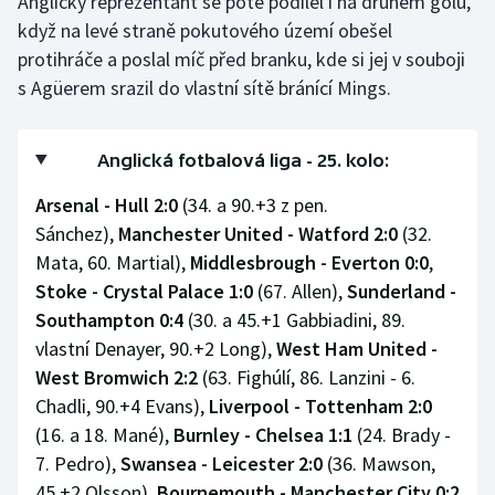
Anglický reprezentant se poté podílel i na druhém gólu,
když na levé straně pokutového území obešel
protihráče a poslal míč před branku, kde si jej v souboji
s Agüerem srazil do vlastní sítě bránící Mings.
Anglická fotbalová liga - 25. kolo:
Arsenal - Hull 2:0
(34. a 90.+3 z pen.
Sánchez),
Manchester United - Watford 2:0
(32.
Mata, 60. Martial),
Middlesbrough - Everton 0:0
,
Stoke - Crystal Palace 1:0
(67. Allen),
Sunderland -
Southampton 0:4
(30. a 45.+1 Gabbiadini, 89.
vlastní Denayer, 90.+2 Long),
West Ham United -
West Bromwich 2:2
(63. Fighúlí, 86. Lanzini - 6.
Chadli, 90.+4 Evans),
Liverpool - Tottenham 2:0
(16. a 18. Mané),
Burnley - Chelsea 1:1
(24. Brady -
7. Pedro),
Swansea - Leicester 2:0
(36. Mawson,
45.+2 Olsson),
Bournemouth - Manchester City 0:2