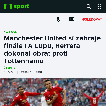
POPULÁRNÍ
SLEDOVAT
Fotbal
FOTBAL
Manchester United si zahraje
Hokej
finále FA Cupu, Herrera
dokonal obrat proti
Tenis
Tottenhamu
Atletika
ČT sport
21. 4. 2018
|
Zdroj:
ČTK
,
ČT sport
Cyklistika
DALŠÍ SPORTY
Americký fotbal
NEPŘEHLÉDNĚTE