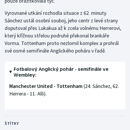
pouze orazítkovala tyč.
Olympijské hry
Vyrovnané utkání rozhodla situace z 62. minuty.
Sánchez ustál osobní souboj, jeho centr z levé strany
Parasport
doputoval přes Lukakua až k zcela volnému Herrerovi,
který křížnou střelou podruhé překonal brankáře
Plavání
Vorma. Tottenham proto nezlomil komplex a prohrál
své osmé semifinále Anglického poháru v řadě.
Plážový volejbal
Ragby
Fotbalový Anglický pohár - semifinále ve
Wembley:
Rychlobruslení
Manchester United - Tottenham
(24. Sánchez, 62.
Rychlostní kanoistika
Herrera - 11. Alli).
Short track
Sportovní střelba
ŠTÍTKY