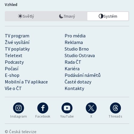
Vzhled
Světlý
Tmavý
Systém
TV program
Pro média
Živé vysílání
Reklama
TV poplatky
Studio Brno
Teletext
Studio Ostrava
Podcasty
Rada ČT
Počasí
Kariéra
E-shop
Podávání námětů
Mobilní a TV aplikace
Časté dotazy
Vše o ČT
Kontakty
Instagram
Facebook
YouTube
X
Threads
© Česká televize