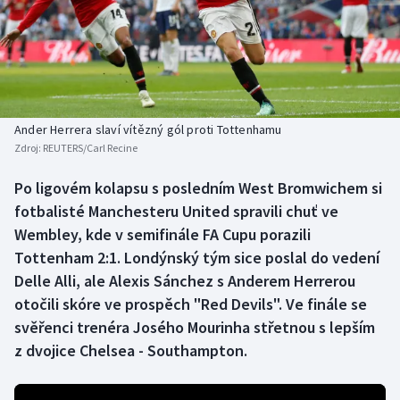
Baseball a softbal
Soutěže
Basketbal
Historické návraty
Biatlon
Aplikace ČT sport
Ander Herrera slaví vítězný gól proti Tottenhamu
Boby a skeleton
AZ kvíz
Zdroj:
REUTERS/Carl Recine
Box
Po ligovém kolapsu s posledním West Bromwichem si
fotbalisté Manchesteru United spravili chuť ve
Curling
Wembley, kde v semifinále FA Cupu porazili
Tottenham 2:1. Londýnský tým sice poslal do vedení
Dostihy
Delle Alli, ale Alexis Sánchez s Anderem Herrerou
otočili skóre ve prospěch "Red Devils". Ve finále se
Florbal
svěřenci trenéra Josého Mourinha střetnou s lepším
z dvojice Chelsea - Southampton.
Futsal
Golf