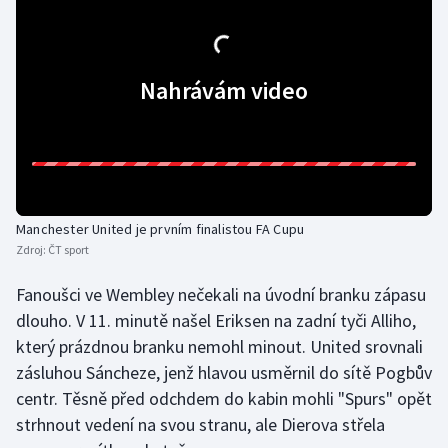
Gymnastika
Nahrávám video
Házená
Jezdectví
Judo
Manchester United je prvním finalistou FA Cupu
Krasobruslení
Zdroj:
ČT sport
Lezení
Fanoušci ve Wembley nečekali na úvodní branku zápasu
dlouho. V 11. minutě našel Eriksen na zadní tyči Alliho,
Lyže a snowboard
který prázdnou branku nemohl minout. United srovnali
zásluhou Sáncheze, jenž hlavou usměrnil do sítě Pogbův
Moderní pětiboj
centr. Těsně před odchdem do kabin mohli "Spurs" opět
strhnout vedení na svou stranu, ale Dierova střela
Motorsport