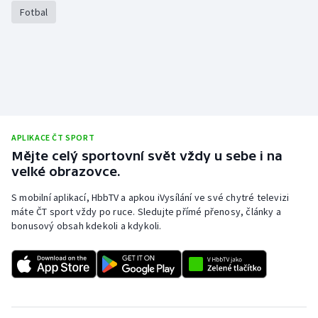
Stolní tenis
Fotbal
Triatlon
Veslování
Vodní slalom
APLIKACE ČT SPORT
Volejbal
Mějte celý sportovní svět vždy u sebe i na
velké obrazovce.
Ostatní
S mobilní aplikací, HbbTV a apkou iVysílání ve své chytré televizi
máte ČT sport vždy po ruce. Sledujte přímé přenosy, články a
bonusový obsah kdekoli a kdykoli.