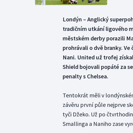
Londýn – Anglický superpohá
tradičním utkání ligového m
městském derby porazili Ma
prohrávali o dvě branky. Ve
Nani. United už trofej zís
Shield bojovali popáté za s
penalty s Chelsea.
Tentokrát měli v londýnské
závěru první půle nejprve s
tyči Džeko. Už po čtvrthodi
Smallinga a Naniho zase vy