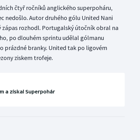
edních čtyř ročníků anglického superpoháru,
ec nedošlo. Autor druhého gólu United Nani
ý zápas rozhodl. Portugalský útočník obral na
ho, po dlouhém sprintu udělal gólmanu
 do prázdné branky. United tak po ligovém
sezony ziskem trofeje.
rem a získal Superpohár