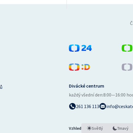
Č
Divácké centrum
ů
každý všední den:
8:00—16:00 ho
261 136 113
info@ceskate
Vzhled
Světlý
Tmavý