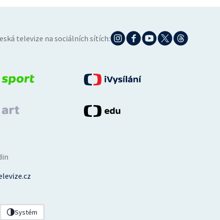
eská televize na sociálních sítích:
din
levize.cz
Systém