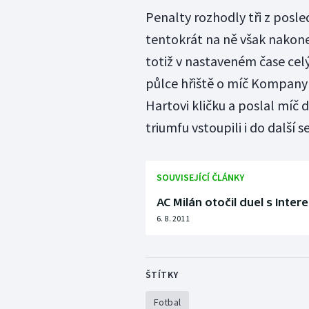
Penalty rozhodly tři z posl
tentokrát na ně však nakon
totiž v nastaveném čase cel
půlce hřiště o míč Kompany
Hartovi kličku a poslal míč
triumfu vstoupili i do další 
SOUVISEJÍCÍ ČLÁNKY
AC Milán otočil duel s Inte
6. 8. 2011
ŠTÍTKY
Fotbal