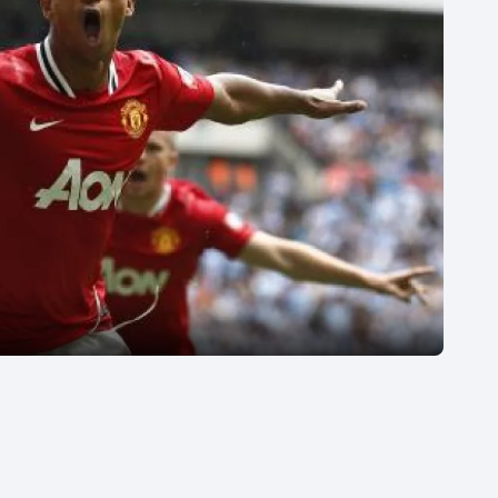
Moderní pětiboj
Triatlon
Motorsport
Veslování
Olympijské hry
Vodní slalom
Parasport
Volejbal
Plavání
Ostatní
Plážový volejbal