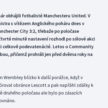
r obhájili fotbalisté Manchesteru United. V
istra s vítězem Anglického poháru dnes v
nchester City 3:2, třebaže po poločase
 čtvrté minutě nastavení rozhodl po sólové akci
kali celkově podevatenácté. Letos o Community
ebou, přičemž prohráli jen před dvěma roky na
m Wembley blízko k další porážce, když v
kóroval obránce Lescott a pak napřáhl zdálky k
ně druhého poločasu ale bylo po zásazích
rovnáno.