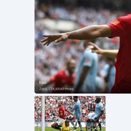
Curling
Dostihy
Florbal
Futsal
Golf
Gymnastika
Nani
Zdroj:
ČTK/AP/AP Photo