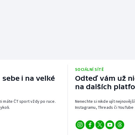
SOCIÁLNÍ SÍTĚ
 sebe i na velké
Odteď vám už nic
na dalších platf
izi máte ČT sport vždy po ruce.
Nenechte si nikde ujít nejnovější
ykoli.
Instagramu, Threads či YouTube 