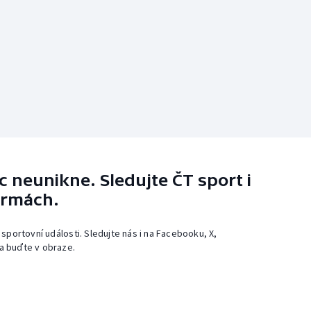
 neunikne. Sledujte ČT sport i
ormách.
 sportovní události. Sledujte nás i na Facebooku, X,
a buďte v obraze.