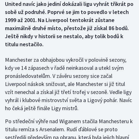
United navíc jako jediní dokázali ligu vyhrát třikrát po
sobě už podruhé. Poprvé se jim to povedlo v letech
Gymnastika
1999 až 2001. Na Liverpool tentokrát zůstane
maximálně druhé místo, přestože již získal 86 bodů.
Házená
Ještě nikdy v historii se nestalo, aby tolik bodů k
titulu nestačilo.
Jezdectví
Judo
Manchester za obhajobou vykročil v polovině sezony,
kdy ve 14 zápasech v řadě neinkasoval a utekl svým
Krasobruslení
pronásledovatelům. V závěru sezony sice začal
Liverpool náskok snižovat, ale Manchester si již titul
Lezení
vzít nenechal a získal již třetí trofej v sezoně. Vedle ligy
vyhrál i klubové mistrovství světa a Ligový pohár. Navíc
Lyže a snowboard
ho čeká ještě finále Ligy mistrů.
Moderní pětiboj
Po středeční výhře nad Wiganem stačila Manchesteru k
titulu remíza s Arsenalem. Rudí ďáblové se proto
Motorsport
sestředili především na obranu, která byla jejich hlavní