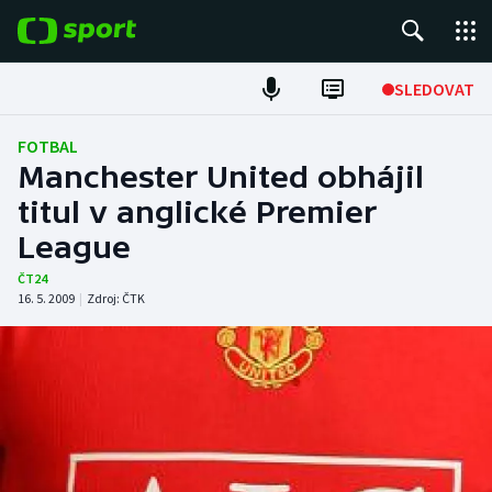
POPULÁRNÍ
SLEDOVAT
Fotbal
FOTBAL
Manchester United obhájil
Hokej
titul v anglické Premier
League
Tenis
ČT24
Atletika
16. 5. 2009
|
Zdroj:
ČTK
Cyklistika
DALŠÍ SPORTY
Americký fotbal
NEPŘEHLÉDNĚTE