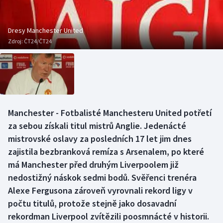
Baseball a softbal
Soutěže
Dresy Manchester United
Basketbal
Historické návraty
Zdroj:
ČT24/ČT24
Biatlon
Aplikace ČT sport
Boby a skeleton
AZ kvíz
Box
Manchester - Fotbalisté Manchesteru United potřetí
za sebou získali titul mistrů Anglie. Jedenácté
Curling
mistrovské oslavy za posledních 17 let jim dnes
Dostihy
zajistila bezbranková remíza s Arsenalem, po které
má Manchester před druhým Liverpoolem již
Florbal
nedostižný náskok sedmi bodů. Svěřenci trenéra
Alexe Fergusona zároveň vyrovnali rekord ligy v
Futsal
počtu titulů, protože stejně jako dosavadní
rekordman Liverpool zvítězili poosmnácté v historii.
Golf