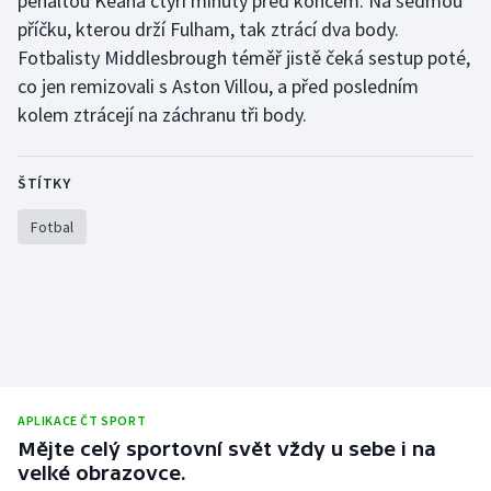
penaltou Keana čtyři minuty před koncem. Na sedmou
příčku, kterou drží Fulham, tak ztrácí dva body.
Fotbalisty Middlesbrough téměř jistě čeká sestup poté,
co jen remizovali s Aston Villou, a před posledním
kolem ztrácejí na záchranu tři body.
ŠTÍTKY
Fotbal
APLIKACE ČT SPORT
Mějte celý sportovní svět vždy u sebe i na
velké obrazovce.