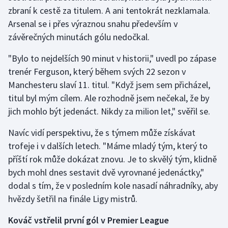
zbraní k cestě za titulem. A ani tentokrát nezklamala.
Olympijské hry
Arsenal se i přes výraznou snahu především v
závěrečných minutách gólu nedočkal.
Parasport
"Bylo to nejdelších 90 minut v historii," uvedl po zápase
Plavání
trenér Ferguson, který během svých 22 sezon v
Manchesteru slaví 11. titul. "Když jsem sem přicházel,
Plážový volejbal
titul byl mým cílem. Ale rozhodně jsem nečekal, že by
jich mohlo být jedenáct. Nikdy za milion let," svěřil se.
Ragby
Navíc vidí perspektivu, že s týmem může získávat
Rychlobruslení
trofeje i v dalších letech. "Máme mladý tým, který to
příští rok může dokázat znovu. Je to skvělý tým, klidně
Rychlostní kanoistika
bych mohl dnes sestavit dvě vyrovnané jedenáctky,"
dodal s tím, že v posledním kole nasadí náhradníky, aby
Short track
hvězdy šetřil na finále Ligy mistrů.
Sportovní střelba
Kováč vstřelil první gól v Premier League