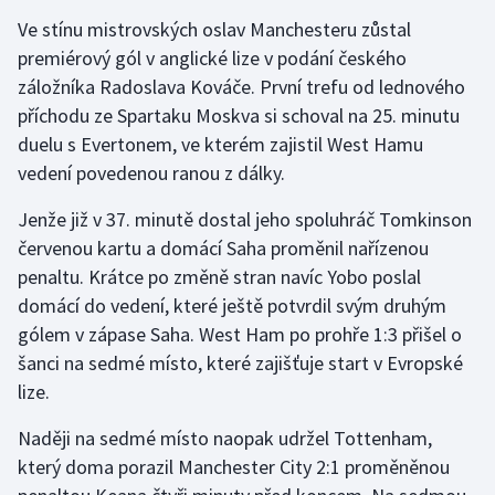
Stolní tenis
Ve stínu mistrovských oslav Manchesteru zůstal
premiérový gól v anglické lize v podání českého
Triatlon
záložníka Radoslava Kováče. První trefu od lednového
příchodu ze Spartaku Moskva si schoval na 25. minutu
Veslování
duelu s Evertonem, ve kterém zajistil West Hamu
vedení povedenou ranou z dálky.
Vodní slalom
Jenže již v 37. minutě dostal jeho spoluhráč Tomkinson
Volejbal
červenou kartu a domácí Saha proměnil nařízenou
penaltu. Krátce po změně stran navíc Yobo poslal
Ostatní
domácí do vedení, které ještě potvrdil svým druhým
gólem v zápase Saha. West Ham po prohře 1:3 přišel o
šanci na sedmé místo, které zajišťuje start v Evropské
lize.
Naději na sedmé místo naopak udržel Tottenham,
který doma porazil Manchester City 2:1 proměněnou