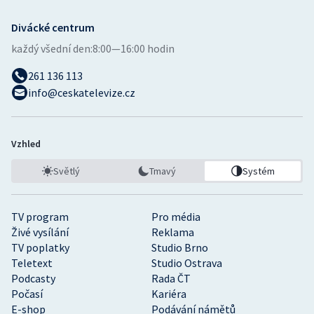
Divácké centrum
každý všední den:
8:00—16:00 hodin
261 136 113
info@ceskatelevize.cz
Vzhled
Světlý
Tmavý
Systém
TV program
Pro média
Živé vysílání
Reklama
TV poplatky
Studio Brno
Teletext
Studio Ostrava
Podcasty
Rada ČT
Počasí
Kariéra
E-shop
Podávání námětů