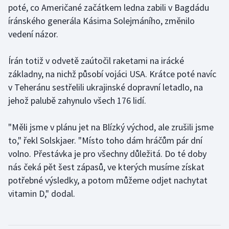
poté, co Američané začátkem ledna zabili v Bagdádu
íránského generála Kásima Solejmáního, změnilo
Gymnastika
vedení názor.
Házená
Írán totiž v odvetě zaútočil raketami na irácké
Jezdectví
základny, na nichž působí vojáci USA. Krátce poté navíc
v Teheránu sestřelili ukrajinské dopravní letadlo, na
Judo
jehož palubě zahynulo všech 176 lidí.
Krasobruslení
"Měli jsme v plánu jet na Blízký východ, ale zrušili jsme
to," řekl Solskjaer. "Místo toho dám hráčům pár dní
Lezení
volno. Přestávka je pro všechny důležitá. Do té doby
nás čeká pět šest zápasů, ve kterých musíme získat
Lyže a snowboard
potřebné výsledky, a potom můžeme odjet nachytat
vitamin D," dodal.
Moderní pětiboj
Motorsport