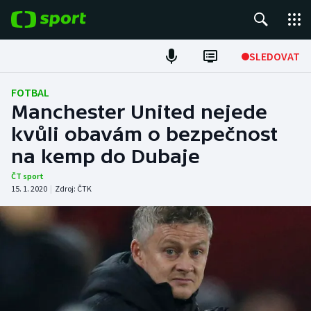
POPULÁRNÍ
SLEDOVAT
Fotbal
FOTBAL
Manchester United nejede
Hokej
kvůli obavám o bezpečnost
na kemp do Dubaje
Tenis
ČT sport
Atletika
15. 1. 2020
|
Zdroj:
ČTK
Cyklistika
DALŠÍ SPORTY
Americký fotbal
NEPŘEHLÉDNĚTE