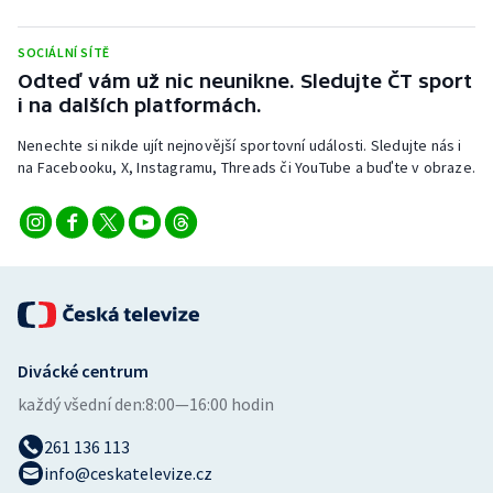
Stolní tenis
SOCIÁLNÍ SÍTĚ
Triatlon
Odteď vám už nic neunikne. Sledujte ČT sport
i na dalších platformách.
Veslování
Nenechte si nikde ujít nejnovější sportovní události. Sledujte nás i
na Facebooku, X, Instagramu, Threads či YouTube a buďte v obraze.
Vodní slalom
Volejbal
Ostatní
Divácké centrum
každý všední den:
8:00—16:00 hodin
261 136 113
info@ceskatelevize.cz