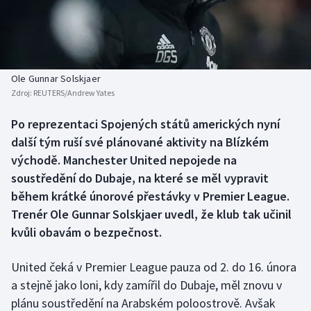
Baseball a softbal
Soutěže
Basketbal
Historické návraty
Biatlon
Aplikace ČT sport
Ole Gunnar Solskjaer
Zdroj:
REUTERS/Andrew Yates
Boby a skeleton
AZ kvíz
Po reprezentaci Spojených států amerických nyní
další tým ruší své plánované aktivity na Blízkém
Box
východě. Manchester United nepojede na
Curling
soustředění do Dubaje, na které se měl vypravit
během krátké únorové přestávky v Premier League.
Dostihy
Trenér Ole Gunnar Solskjaer uvedl, že klub tak učinil
kvůli obavám o bezpečnost.
Florbal
United čeká v Premier League pauza od 2. do 16. února
Futsal
a stejně jako loni, kdy zamířil do Dubaje, měl znovu v
plánu soustředění na Arabském poloostrově. Avšak
Golf