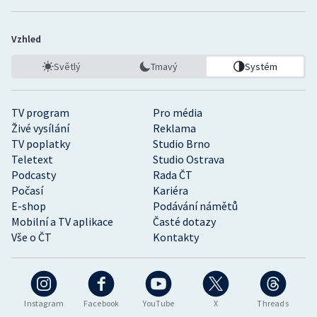
Vzhled
Světlý
Tmavý
Systém
TV program
Pro média
Živé vysílání
Reklama
TV poplatky
Studio Brno
Teletext
Studio Ostrava
Podcasty
Rada ČT
Počasí
Kariéra
E-shop
Podávání námětů
Mobilní a TV aplikace
Časté dotazy
Vše o ČT
Kontakty
Instagram
Facebook
YouTube
X
Threads