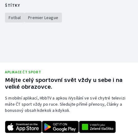
ŠTÍTKY
Olympijské hry
Fotbal
Premier League
Parasport
Plavání
Plážový volejbal
Ragby
APLIKACE ČT SPORT
Mějte celý sportovní svět vždy u sebe i na
Rychlobruslení
velké obrazovce.
Rychlostní kanoistika
S mobilní aplikací, HbbTV a apkou iVysílání ve své chytré televizi
máte ČT sport vždy po ruce. Sledujte přímé přenosy, články a
bonusový obsah kdekoli a kdykoli.
Short track
Sportovní střelba