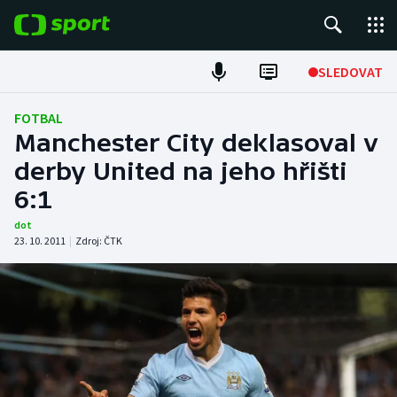
POPULÁRNÍ
SLEDOVAT
Fotbal
FOTBAL
Manchester City deklasoval v
Hokej
derby United na jeho hřišti
6:1
Tenis
dot
Atletika
23. 10. 2011
|
Zdroj:
ČTK
Cyklistika
DALŠÍ SPORTY
Americký fotbal
NEPŘEHLÉDNĚTE