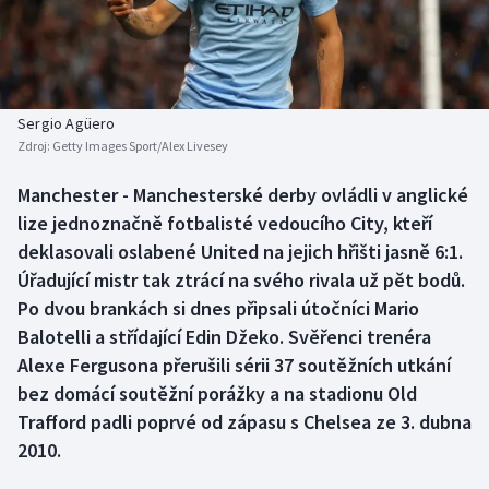
Baseball a softbal
Soutěže
Basketbal
Historické návraty
Biatlon
Aplikace ČT sport
Sergio Agüero
Zdroj:
Getty Images Sport/Alex Livesey
Boby a skeleton
AZ kvíz
Manchester - Manchesterské derby ovládli v anglické
lize jednoznačně fotbalisté vedoucího City, kteří
Box
deklasovali oslabené United na jejich hřišti jasně 6:1.
Curling
Úřadující mistr tak ztrácí na svého rivala už pět bodů.
Po dvou brankách si dnes připsali útočníci Mario
Dostihy
Balotelli a střídající Edin Džeko. Svěřenci trenéra
Alexe Fergusona přerušili sérii 37 soutěžních utkání
Florbal
bez domácí soutěžní porážky a na stadionu Old
Trafford padli poprvé od zápasu s Chelsea ze 3. dubna
Futsal
2010.
Golf