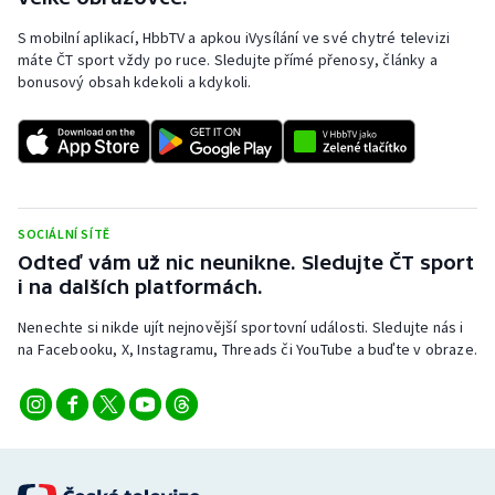
Stolní tenis
S mobilní aplikací, HbbTV a apkou iVysílání ve své chytré televizi
máte ČT sport vždy po ruce. Sledujte přímé přenosy, články a
Triatlon
bonusový obsah kdekoli a kdykoli.
Veslování
Vodní slalom
Volejbal
SOCIÁLNÍ SÍTĚ
Odteď vám už nic neunikne. Sledujte ČT sport
Ostatní
i na dalších platformách.
Nenechte si nikde ujít nejnovější sportovní události. Sledujte nás i
na Facebooku, X, Instagramu, Threads či YouTube a buďte v obraze.