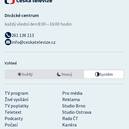
Divácké centrum
každý všední den:
8:00—16:00 hodin
261 136 113
info@ceskatelevize.cz
Vzhled
Světlý
Tmavý
Systém
TV program
Pro média
Živé vysílání
Reklama
TV poplatky
Studio Brno
Teletext
Studio Ostrava
Podcasty
Rada ČT
Počasí
Kariéra