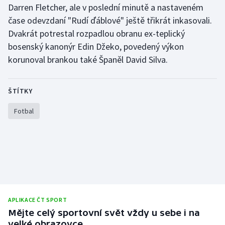
Darren Fletcher, ale v poslední minutě a nastaveném
Olympijské hry
čase odevzdaní "Rudí ďáblové" ještě třikrát inkasovali.
Dvakrát potrestal rozpadlou obranu ex-teplický
Parasport
bosenský kanonýr Edin Džeko, povedený výkon
korunoval brankou také Španěl David Silva.
Plavání
Plážový volejbal
ŠTÍTKY
Ragby
Fotbal
Rychlobruslení
Rychlostní kanoistika
Short track
APLIKACE ČT SPORT
Sportovní střelba
Mějte celý sportovní svět vždy u sebe i na
velké obrazovce.