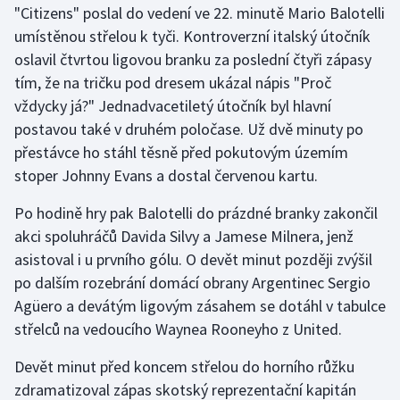
"Citizens" poslal do vedení ve 22. minutě Mario Balotelli
umístěnou střelou k tyči. Kontroverzní italský útočník
Gymnastika
oslavil čtvrtou ligovou branku za poslední čtyři zápasy
tím, že na tričku pod dresem ukázal nápis "Proč
Házená
vždycky já?" Jednadvacetiletý útočník byl hlavní
Jezdectví
postavou také v druhém poločase. Už dvě minuty po
přestávce ho stáhl těsně před pokutovým územím
Judo
stoper Johnny Evans a dostal červenou kartu.
Po hodině hry pak Balotelli do prázdné branky zakončil
Krasobruslení
akci spoluhráčů Davida Silvy a Jamese Milnera, jenž
Lezení
asistoval i u prvního gólu. O devět minut později zvýšil
po dalším rozebrání domácí obrany Argentinec Sergio
Lyže a snowboard
Agüero a devátým ligovým zásahem se dotáhl v tabulce
střelců na vedoucího Waynea Rooneyho z United.
Moderní pětiboj
Devět minut před koncem střelou do horního růžku
Motorsport
zdramatizoval zápas skotský reprezentační kapitán