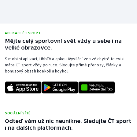
Stolní tenis
Triatlon
Veslování
APLIKACE ČT SPORT
Mějte celý sportovní svět vždy u sebe i na
velké obrazovce.
Vodní slalom
S mobilní aplikací, HbbTV a apkou iVysílání ve své chytré televizi
Volejbal
máte ČT sport vždy po ruce. Sledujte přímé přenosy, články a
bonusový obsah kdekoli a kdykoli.
Ostatní
SOCIÁLNÍ SÍTĚ
Odteď vám už nic neunikne. Sledujte ČT sport
i na dalších platformách.