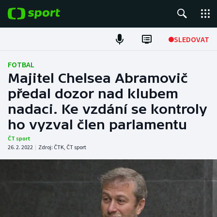
POPULÁRNÍ
SLEDOVAT
Fotbal
FOTBAL
Majitel Chelsea Abramovič
Hokej
předal dozor nad klubem
nadaci. Ke vzdání se kontroly
Tenis
ho vyzval člen parlamentu
Atletika
ČT sport
26. 2. 2022
|
Zdroj:
ČTK
,
ČT sport
Cyklistika
DALŠÍ SPORTY
Americký fotbal
NEPŘEHLÉDNĚTE