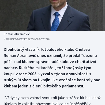
Baseball a softbal
Soutěže
Basketbal
Historické návraty
Biatlon
Aplikace ČT sport
Roman Abramovič
Boby a skeleton
AZ kvíz
Zdroj:
Isifa/Getty Images/Ben Cawthra
Box
Dlouholetý vlastník fotbalového klubu Chelsea
Roman Abramovič dnes oznámil, že předal "dozor a
Curling
péči" nad klubem správní radě klubové charitativní
nadace. Ruského miliardáře, jenž londýnský tým
Dostihy
koupil v roce 2003, vyzval v týdnu v souvislosti s
ruským útokem na Ukrajinu ke vzdání se kontroly nad
Florbal
klubem jeden z členů britského parlamentu.
Futsal
"Vždycky jsem vnímal svou roli jako strážce klubu, jehož
úkolem je zajistit, abychom byli co nejúspěšnější v
Golf