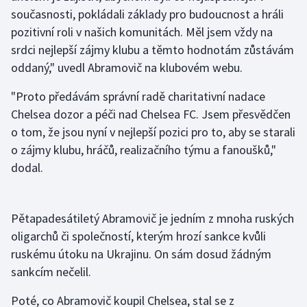
současnosti, pokládali základy pro budoucnost a hráli
pozitivní roli v našich komunitách. Měl jsem vždy na
Gymnastika
srdci nejlepší zájmy klubu a těmto hodnotám zůstávám
Házená
oddaný," uvedl Abramovič na klubovém webu.
"Proto předávám správní radě charitativní nadace
Jezdectví
Chelsea dozor a péči nad Chelsea FC. Jsem přesvědčen
Judo
o tom, že jsou nyní v nejlepší pozici pro to, aby se starali
o zájmy klubu, hráčů, realizačního týmu a fanoušků,"
Krasobruslení
dodal.
Lezení
Pětapadesátiletý Abramovič je jedním z mnoha ruských
Lyže a snowboard
oligarchů či společností, kterým hrozí sankce kvůli
ruskému útoku na Ukrajinu. On sám dosud žádným
Moderní pětiboj
sankcím nečelil.
Motorsport
Poté, co Abramovič koupil Chelsea, stal se z