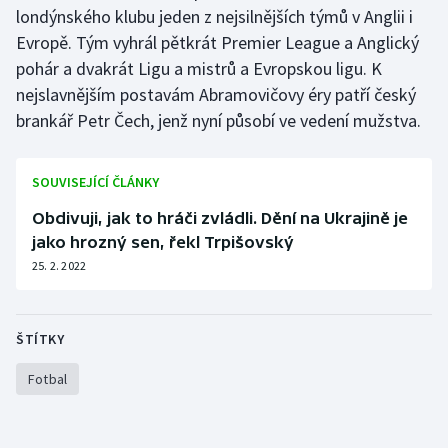
londýnského klubu jeden z nejsilnějších týmů v Anglii i
Olympijské hry
Evropě. Tým vyhrál pětkrát Premier League a Anglický
pohár a dvakrát Ligu a mistrů a Evropskou ligu. K
Parasport
nejslavnějším postavám Abramovičovy éry patří český
brankář Petr Čech, jenž nyní působí ve vedení mužstva.
Plavání
Plážový volejbal
SOUVISEJÍCÍ ČLÁNKY
Obdivuji, jak to hráči zvládli. Dění na Ukrajině je
Ragby
jako hrozný sen, řekl Trpišovský
25. 2. 2022
Rychlobruslení
Rychlostní kanoistika
ŠTÍTKY
Short track
Fotbal
Sportovní střelba