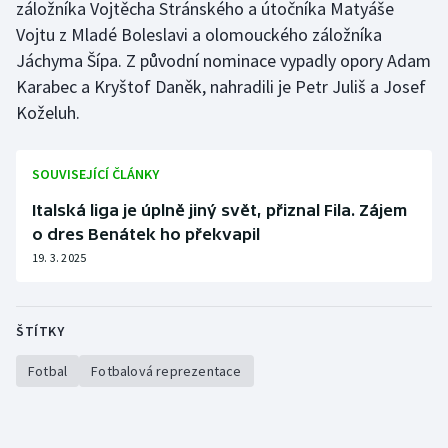
záložníka Vojtěcha Stránského a útočníka Matyáše
Stolní tenis
Vojtu z Mladé Boleslavi a olomouckého záložníka
Jáchyma Šípa. Z původní nominace vypadly opory Adam
Triatlon
Karabec a Kryštof Daněk, nahradili je Petr Juliš a Josef
Veslování
Koželuh.
Vodní slalom
SOUVISEJÍCÍ ČLÁNKY
Volejbal
Italská liga je úplně jiný svět, přiznal Fila. Zájem
o dres Benátek ho překvapil
Ostatní
19. 3. 2025
ŠTÍTKY
Fotbal
Fotbalová reprezentace