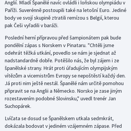
Anglií. Mladí Španělé navíc ovládli i loňskou olympiádu v
Paříži. Suverénně postoupili také na letošní Euro. Jediné
Gymnastika
body ve svojí skupině ztratili remízou s Belgií, kterou
pak Češi vyřadili v baráži.
Házená
Poslední herní přípravou před šampionátem pak bude
Jezdectví
pondělní zápas s Norskem v Pinataru. "Chtěli jsme
odehrát těžká utkání, povedlo se nám je sjednat až
Judo
nadstandardně dobře. Potěšilo nás, že byl zájem i ze
španělské strany. Hrát proti úřadujícím olympijským
Krasobruslení
vítězům a vicemistrům Evropy se nepoštěstí každý den.
Já proti nim ještě nestál. Španělé nám určitě pomohou
Lezení
připravit se na Anglii a Německo. Norsko je zase jiným
Lyže a snowboard
rozestavením podobné Slovinsku," uvedl trenér Jan
Suchopárek.
Moderní pětiboj
Lvíčata se dosud se Španělskem utkala sedmkrát,
dokázala bodovat v jediném vzájemném zápase. Před
Motorsport