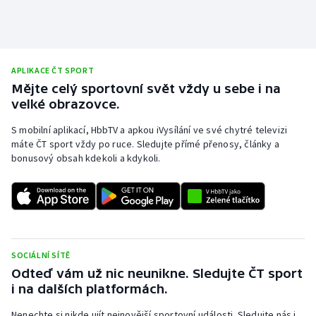
APLIKACE ČT SPORT
Mějte celý sportovní svět vždy u sebe i na
velké obrazovce.
S mobilní aplikací, HbbTV a apkou iVysílání ve své chytré televizi
máte ČT sport vždy po ruce. Sledujte přímé přenosy, články a
bonusový obsah kdekoli a kdykoli.
SOCIÁLNÍ SÍTĚ
Odteď vám už nic neunikne. Sledujte ČT sport
i na dalších platformách.
Nenechte si nikde ujít nejnovější sportovní události. Sledujte nás i