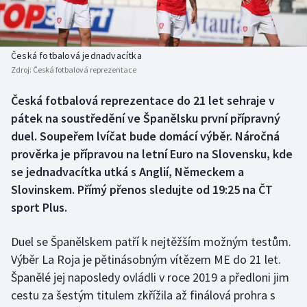
Baseball a softbal
Soutěže
Basketbal
Historické návraty
Česká fotbalová jednadvacítka
Zdroj:
Česká fotbalová reprezentace
Biatlon
Aplikace ČT sport
Česká fotbalová reprezentace do 21 let sehraje v
Boby a skeleton
AZ kvíz
pátek na soustředění ve Španělsku první přípravný
duel. Soupeřem lvíčat bude domácí výběr. Náročná
Box
prověrka je přípravou na letní Euro na Slovensku, kde
se jednadvacítka utká s Anglií, Německem a
Curling
Slovinskem. Přímý přenos sledujte od 19:25 na ČT
sport Plus.
Dostihy
Florbal
Duel se Španělskem patří k nejtěžším možným testům.
Výběr La Roja je pětinásobným vítězem ME do 21 let.
Futsal
Španělé jej naposledy ovládli v roce 2019 a předloni jim
cestu za šestým titulem zkřížila až finálová prohra s
Golf