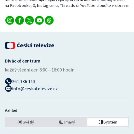
na Facebooku, X, Instagramu, Threads či YouTube a buďte v obraze.
Divácké centrum
každý všední den:
8:00—16:00 hodin
261 136 113
info@ceskatelevize.cz
Vzhled
Světlý
Tmavý
Systém