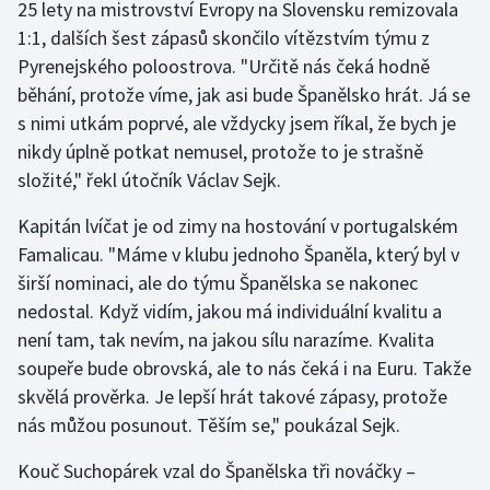
25 lety na mistrovství Evropy na Slovensku remizovala
Olympijské hry
1:1, dalších šest zápasů skončilo vítězstvím týmu z
Pyrenejského poloostrova. "Určitě nás čeká hodně
Parasport
běhání, protože víme, jak asi bude Španělsko hrát. Já se
s nimi utkám poprvé, ale vždycky jsem říkal, že bych je
Plavání
nikdy úplně potkat nemusel, protože to je strašně
složité," řekl útočník Václav Sejk.
Plážový volejbal
Kapitán lvíčat je od zimy na hostování v portugalském
Ragby
Famalicau. "Máme v klubu jednoho Španěla, který byl v
širší nominaci, ale do týmu Španělska se nakonec
Rychlobruslení
nedostal. Když vidím, jakou má individuální kvalitu a
není tam, tak nevím, na jakou sílu narazíme. Kvalita
Rychlostní kanoistika
soupeře bude obrovská, ale to nás čeká i na Euru. Takže
skvělá prověrka. Je lepší hrát takové zápasy, protože
Short track
nás můžou posunout. Těším se," poukázal Sejk.
Sportovní střelba
Kouč Suchopárek vzal do Španělska tři nováčky –