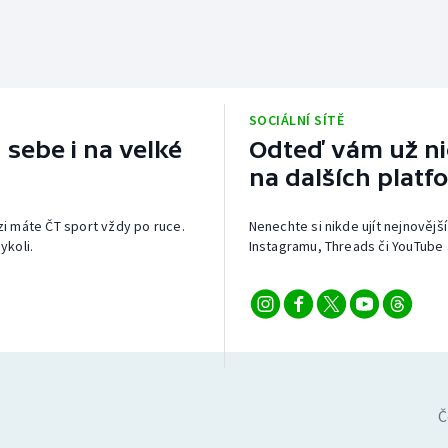
SOCIÁLNÍ SÍTĚ
 sebe i na velké
Odteď vám už nic
na dalších platf
izi máte ČT sport vždy po ruce.
Nenechte si nikde ujít nejnovější
ykoli.
Instagramu, Threads či YouTube 
Č