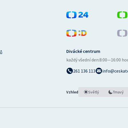
Divácké centrum
ů
každý všední den:
8:00—16:00 ho
261 136 113
info@ceskate
Vzhled
Světlý
Tmavý