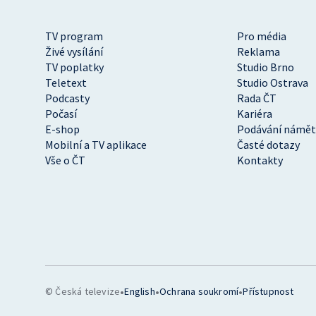
TV program
Pro média
Živé vysílání
Reklama
TV poplatky
Studio Brno
Teletext
Studio Ostrava
Podcasty
Rada ČT
Počasí
Kariéra
E-shop
Podávání námět
Mobilní a TV aplikace
Časté dotazy
Vše o ČT
Kontakty
•
•
•
© Česká televize
English
Ochrana soukromí
Přístupnost