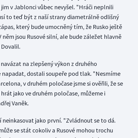
jim v Jablonci vůbec nevyšel. "Hráči neplnili
í to teď být z naší strany diametrálně odlišný
pas, který bude umocněný tím, že Rusko ještě
 něm jsou Rusové silní, ale bude záležet hlavně
Dovalil.
tě navázat na zlepšený výkon z druhého
ce napadat, dostali soupeře pod tlak. "Nesmíme
rcelona, v druhém poločase jsme si ověřili, že se
 hrát jako ve druhém poločase, můžeme i
ndřej Vaněk.
í neinkasovat jako první. "Zvládnout se to dá.
může se stát cokoliv a Rusové mohou trochu