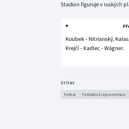
Stadion figuruje v ruských 
Př
Koubek - Nitrianský, Kalas
Krejčí - Kadlec - Wágner.
ŠTÍTKY
Fotbal
Fotbalová reprezentace