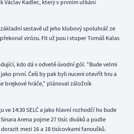
k Václav Kadlec, který v prvním utkání
 základní sestavě už jeho klubový spoluhráč ze
 překonal virózu. Fit už jsou i stoper Tomáš Kalas
ující, kdo dá v odvetě úvodní gól. "Bude velmi
ako první. Češi by pak byli nuceni otevřít hru a
 brejkové hráče," plánoval záložník
u ve 14:30 SELČ a jako hlavní rozhodčí ho bude
. Sinara Arena pojme 27 tisíc diváků a podle
orazit mezi 16 a 18 tisícovkami fanoušků.