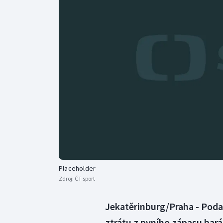
Curling
Dostihy
Florbal
Futsal
Golf
Gymnastika
Placeholder
Zdroj:
ČT sport
Jekatěrinburg/Praha - Poda
ztrátu z pvního zápasu bará