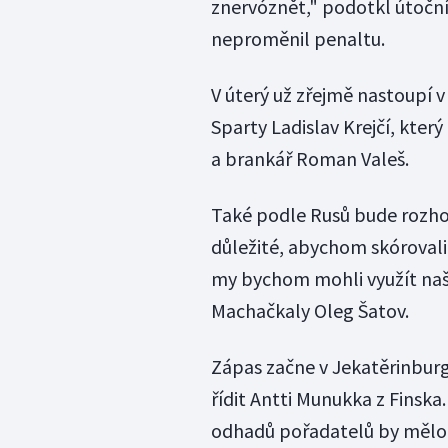
znervóznět," podotkl útoční
neproměnil penaltu.
V úterý už zřejmě nastoupí v
Sparty Ladislav Krejčí, který
a brankář Roman Valeš.
Také podle Rusů bude rozhod
důležité, abychom skórovali j
my bychom mohli využít naše
Machačkaly Oleg Šatov.
Zápas začne v Jekatěrinburg
řídit Antti Munukka z Finska
odhadů pořadatelů by mělo d