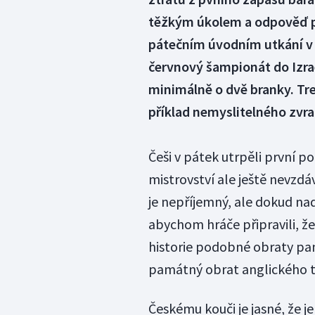
těžkým úkolem a odpověď př
pátečním úvodním utkání v J
červnový šampionát do Izra
minimálně o dvě branky. Tre
příklad nemyslitelného zvra
Češi v pátek utrpěli první po
mistrovství ale ještě nevzdáv
je nepříjemný, ale dokud nad
abychom hráče připravili, že 
historie podobné obraty pa
památný obrat anglického tý
Českému kouči je jasné, že j