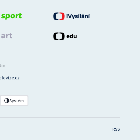
din
levize.cz
Systém
RSS