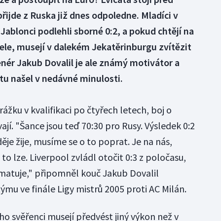
ijde z Ruska již dnes odpoledne. Mladíci v
ablonci podlehli sborné 0:2, a pokud chtějí na
ele, musejí v dalekém Jekatěrinburgu zvítězit
nér Jakub Dovalil je ale známý motivátor a
tu našel v nedávné minulosti.
rážku v kvalifikaci po čtyřech letech, boj o
ají. "Šance jsou teď 70:30 pro Rusy. Výsledek 0:2
ěje žije, musíme se o to poprat. Je na nás,
to lze. Liverpool zvládl otočit 0:3 z poločasu,
matuje," připomněl kouč Jakub Dovalil
mu ve finále Ligy mistrů 2005 proti AC Milán.
eho svěřenci musejí předvést jiný výkon než v