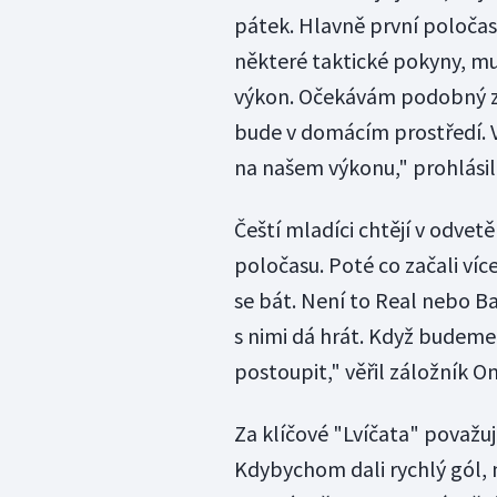
pátek. Hlavně první poločas 
některé taktické pokyny, mus
výkon. Očekávám podobný zá
bude v domácím prostředí. V
na našem výkonu," prohlásil 
Čeští mladíci chtějí v odve
poločasu. Poté co začali ví
se bát. Není to Real nebo Ba
s nimi dá hrát. Když budeme
postoupit," věřil záložník O
Za klíčové "Lvíčata" považuj
Kdybychom dali rychlý gól, 