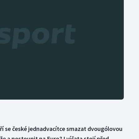
Moderní pětiboj
Triatlon
Motorsport
Veslování
Olympijské hry
Vodní slalom
Parasport
Volejbal
Plavání
Ostatní
Plážový volejbal
ří se české jednadvacítce smazat dvougólovou
že a postoupit na Euro? Lvíčata stojí před