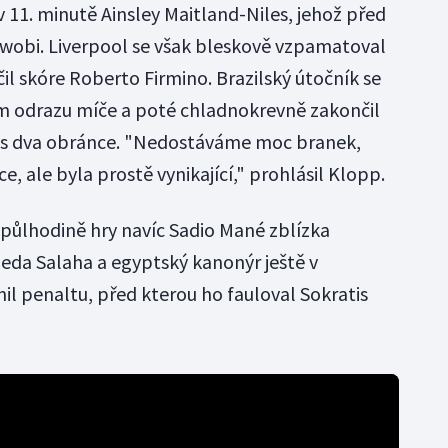
v 11. minutě Ainsley Maitland-Niles, jehož před
Iwobi. Liverpool se však bleskově vzpamatoval
čil skóre Roberto Firmino. Brazilský útočník se
ém odrazu míče a poté chladnokrevně zakončil
přes dva obránce. "Nedostáváme moc branek,
e, ale byla prostě vynikající," prohlásil Klopp.
 půlhodině hry navíc Sadio Mané zblízka
eda Salaha a egyptský kanonýr ještě v
il penaltu, před kterou ho fauloval Sokratis