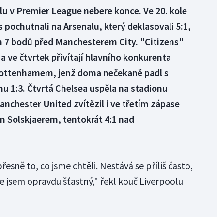
u v Premier League nebere konce. Ve 20. kole
s pochutnali na Arsenalu, který deklasovali 5:1,
 7 bodů před Manchesterem City. "Citizens"
a ve čtvrtek přivítají hlavního konkurenta
 Tottenhamem, jenž doma nečekaně padl s
1:3. Čtvrtá Chelsea uspěla na stadionu
anchester United zvítězil i ve třetím zápase
Solskjaerem, tentokrát 4:1 nad
přesně to, co jsme chtěli. Nestává se příliš často,
že jsem opravdu šťastný," řekl kouč Liverpoolu