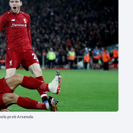
Moderní pětiboj
Triatlon
Motorsport
Veslování
Olympijské hry
Vodní slalom
Parasport
Volejbal
Plavání
Ostatní
Plážový volejbal
olu proti Arsenalu