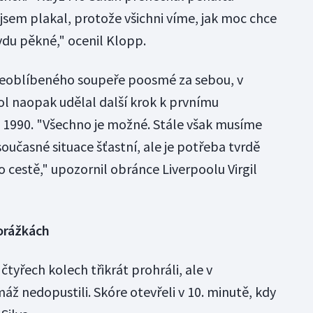
jsem plakal, protože všichni víme, jak moc chce
vdu pěkné," ocenil Klopp.
neoblíbeného soupeře poosmé za sebou, v
ol naopak udělal další krok k prvnímu
 1990. "Všechno je možné. Stále však musíme
současné situace šťastní, ale je potřeba tvrdě
 cestě," upozornil obránce Liverpoolu Virgil
porážkách
čtyřech kolech třikrát prohráli, ale v
ž nedopustili. Skóre otevřeli v 10. minutě, kdy