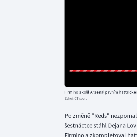
Firmino skolil Arsenal prvním hattric
Zdroj:
ČT sport
Po změně "Reds" nezpomalili 
šestnáctce stáhl Dejana Lov
Firmino a zkompletoval hat