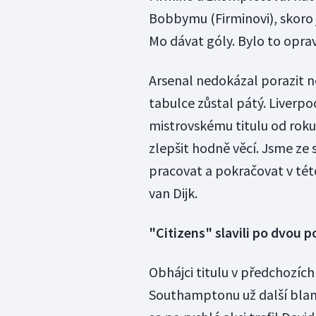
Bobbymu (Firminovi), skoro 
Mo dávat góly. Bylo to opra
Arsenal nedokázal porazit 
tabulce zůstal pátý. Liverpo
mistrovskému titulu od roku
zlepšit hodně věcí. Jsme ze 
pracovat a pokračovat v této
van Dijk.
"Citizens" slavili po dvou 
Obhájci titulu v předchozích 
Southamptonu už další blamá