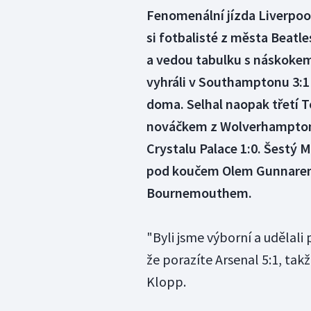
Fenomenální jízda Liverpool
si fotbalisté z města Beatle
a vedou tabulku s náskokem
vyhráli v Southamptonu 3:1 
doma. Selhal naopak třetí
nováčkem z Wolverhamptonu 
Crystalu Palace 1:0. Šestý M
pod koučem Olem Gunnarem 
Bournemouthem.
"Byli jsme výborní a udělali 
že porazíte Arsenal 5:1, tak
Klopp.