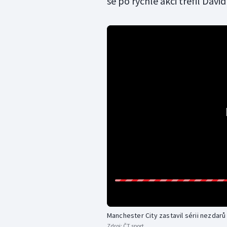
se po rychlé akci trefil David 
Manchester City zastavil sérii nezdar
Zdroj:
ČT sport