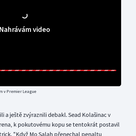
Nahrávám video
kem v Premier League
a ještě zvýraznili debakl. Sead Kolašinac v
rena, k pokutovému kopu se tentokrát postavil
trick. "Když Mo Salah přenechal penaltu