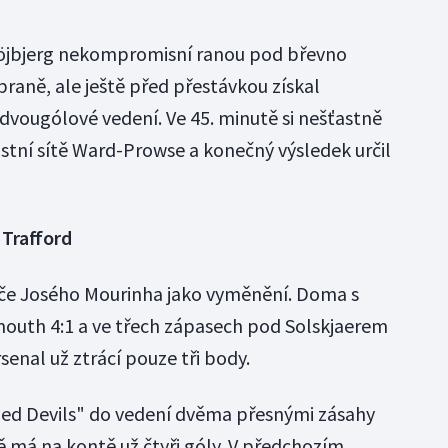
Höjbjerg nekompromisní ranou pod břevno
braně, ale ještě před přestávkou získal
 dvougólové vedení. Ve 45. minutě si nešťastně
lastní sítě Ward-Prowse a konečný výsledek určil
 Trafford
uče Josého Mourinha jako vyměnění. Doma s
outh 4:1 a ve třech zápasech pod Solskjaerem
rsenal už ztrácí pouze tři body.
Red Devils" do vedení dvěma přesnými zásahy
 má na kontě už čtyři góly. V předchozím