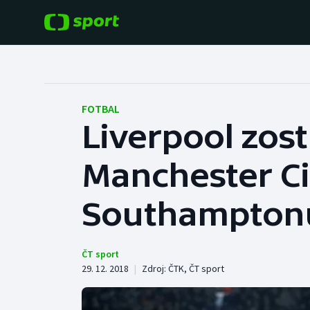
POPULÁRNÍ
DALŠÍ SPORTY
Fotbal
Americký fotbal
FOTBAL
Liverpool zost
Hokej
Baseball a softbal
Manchester Ci
Tenis
Basketbal
Atletika
Southampton
Biatlon
Cyklistika
Boby a skeleton
ČT sport
29. 12. 2018
|
Zdroj:
ČTK
,
ČT sport
Box