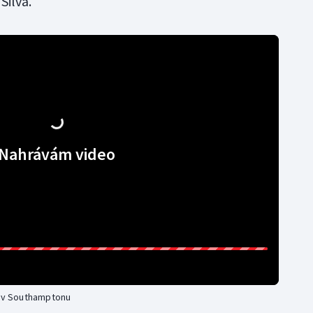
Silva.
Nahrávám video
ů v Southamptonu