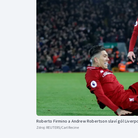
Curling
Dostihy
Florbal
Futsal
Golf
Gymnastika
Roberto Firmino a Andrew Robertson slaví gól Liverpo
Zdroj:
REUTERS/Carl Recine