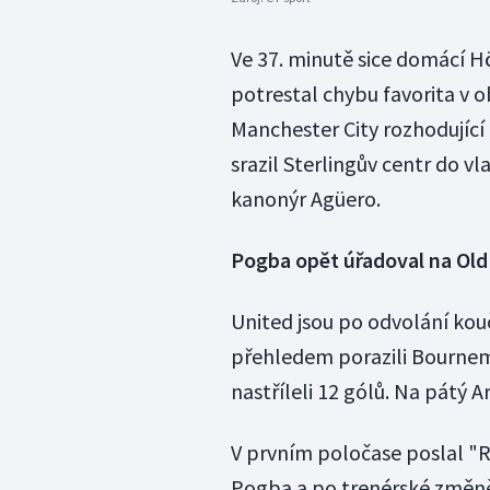
Ve 37. minutě sice domácí 
potrestal chybu favorita v o
Manchester City rozhodující
srazil Sterlingův centr do v
kanonýr Agüero.
Pogba opět úřadoval na Old
United jsou po odvolání ko
přehledem porazili Bournem
nastříleli 12 gólů. Na pátý A
V prvním poločase poslal "
Pogba a po trenérské změně